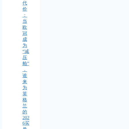
代
价
：
当
欧
冠
成
为
“减
压
舱”
，
谁
来
为
英
格
兰
的
202
6买