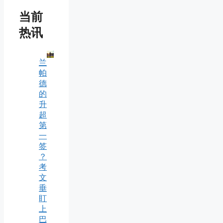
当前
热讯
兰
帕
德
的
升
超
第
一
签
？
考
文
垂
盯
上
巴