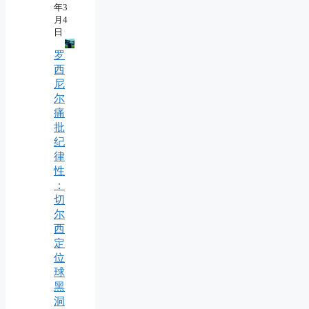
年3
月4
日
罗
西
尼
尔
痛
批
纪
律
性
：
切
尔
西
定
位
球
黑
洞