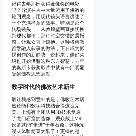
记得去年那部获得金像奖的电影
吗？导演在片中大量运用了佛教的
轮回观念，用现代镜头语言讲述了
一个充满禅意的故事。特别是那个
转场镜头——从敦煌壁画直接切换
到现代都市，那种时空交错的震撼
感，让观众直呼惊艳。这种将佛教
哲学融入叙事的做法，正在成为影
视创作的新趋势。说起来，连好莱
坞也开始借鉴这种东方智慧，去年
的奥斯卡获奖影片中就有一部明显
受到佛教思想启发。
数字时代的佛教艺术新生
最让我感到意外的是，佛教艺术居
然还能和数字科技结合得这么完
美。上海有个团队用3D技术复原
了龙门石窟的造像，观众戴上VR
设备就能”走进”千年石窟，这种沉
浸式体验简直太酷了！更棒的是，