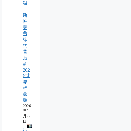
组
：
斯
帕
莱
蒂
续
约
背
后
的
202
6世
界
杯
豪
赌
2026
年2
月27
日
迈