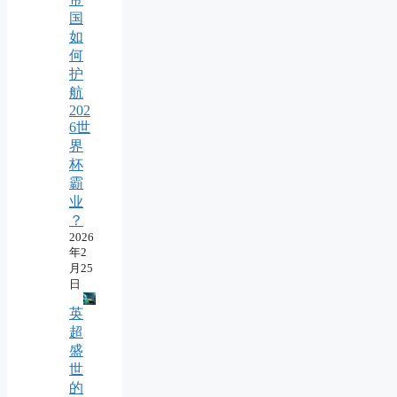
国
如
何
护
航
202
6世
界
杯
霸
业
？
2026
年2
月25
日
英
超
盛
世
的