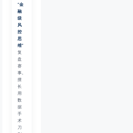
“金
融
级
风
控
思
维”
复
盘
赛
事。
擅
长
用
数
据
手
术
刀