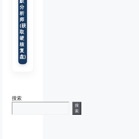
默
分
析
师
(获
取
硬
核
复
盘)
搜索
搜
索