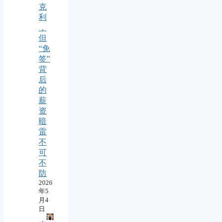
克
利
，
但
“免
签”
背
后
的
薪
资
暗
雷
不
可
不
防
2026
年5
月4
日