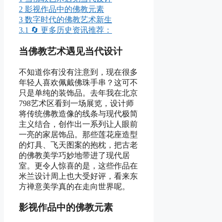
2
影视作品中的佛教元素
3
数字时代的佛教艺术新生
3.1
🔄 更多历史资讯推荐：
当佛教艺术遇见当代设计
不知道你有没有注意到，现在很多
年轻人喜欢佩戴佛珠手串？这可不
只是单纯的装饰品。去年我在北京
798艺术区看到一场展览，设计师
将传统佛教造像的线条与现代极简
主义结合，创作出一系列让人眼前
一亮的家居饰品。那些莲花座造型
的灯具、飞天图案的抱枕，把古老
的佛教美学巧妙地带进了现代居
室。更令人惊喜的是，这些作品在
米兰设计周上也大受好评，看来东
方禅意美学真的在走向世界呢。
影视作品中的佛教元素