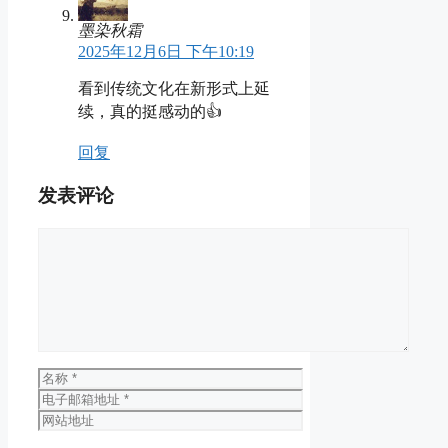
墨染秋霜
2025年12月6日 下午10:19
看到传统文化在新形式上延
续，真的挺感动的👍
回复
发表评论
评
论
名
称
电
子
网
邮
站