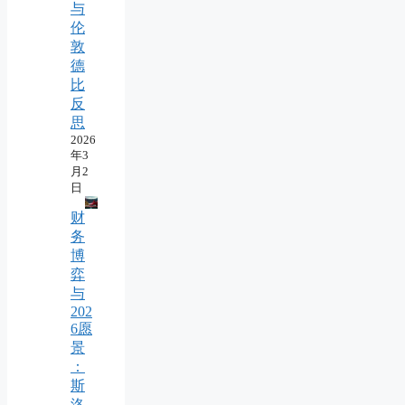
与
伦
敦
德
比
反
思
2026
年3
月2
日
财
务
博
弈
与
202
6愿
景
：
斯
洛