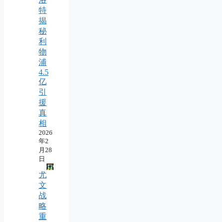
特
揭
秘
利
物
浦
4.5
亿
引
援
真
相
2026
年2
月28
日
尤
文
战
略
重