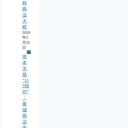
杯
商
业
大
棋
2026
年2
月26
日
资
本
无
视
“11
5指
控”
：
曼
城
商
业
帝