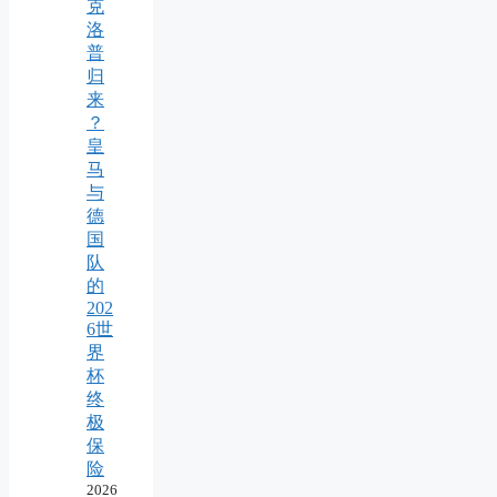
克
洛
普
归
来
？
皇
马
与
德
国
队
的
202
6世
界
杯
终
极
保
险
2026