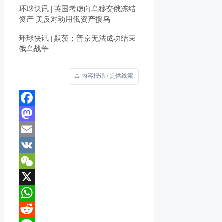
环球快讯 | 英国考虑向乌移交俄冻结
资产 美反对动用俄资产援乌
环球快讯 | 默茨：普京无法成功结束
俄乌战争
⚠️ 内容报错 / 提供线索
Facebook
Mastodon
Email
VK
WeChat
X
WhatsApp