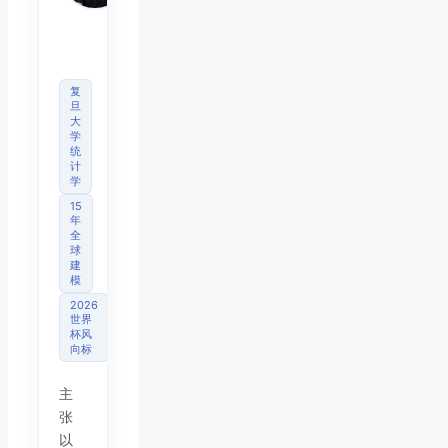
首席
分析
师
复
旦
大
学
统
计
学
15
年
全
球
建
模
2026
世界
杯风
向标
主
张
以