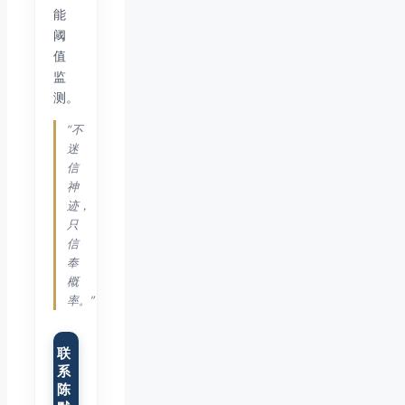
能
阈
值
监
测。
“不
迷
信
神
迹，
只
信
奉
概
率。”
联
系
陈