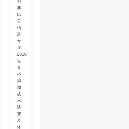
剥
离
比
分
伪
装，
专
注
2026
世
界
杯
周
期
战
术
演
变
及
体