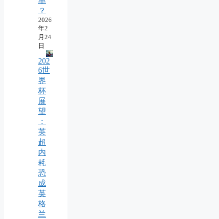
单
？
2026
年2
月24
日
202
6世
界
杯
展
望
：
英
超
内
耗
恐
成
英
格
兰