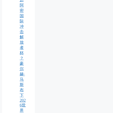
阿
密
国
际
冲
击
解
放
者
杯
？
豪
尔
赫·
马
斯
布
下
202
6世
界