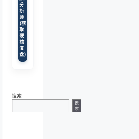
分
析
师
(获
取
硬
核
复
盘)
搜索
搜
索