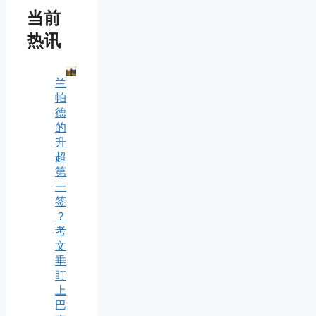
当前
热讯
兰
帕
德
的
升
超
第
一
签
？
考
文
垂
盯
上
巴