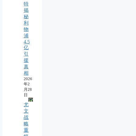
特
揭
秘
利
物
浦
4.5
亿
引
援
真
相
2026
年2
月28
日
尤
文
战
略
重