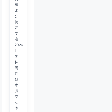
离
比
分
伪
装，
专
注
2026
世
界
杯
周
期
战
术
演
变
及
体