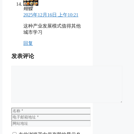
蝴蝶
2025年12月16日 上午10:21
这种产业发展模式值得其他
城市学习
回复
发表评论
评
论
名
称
电
子
网
邮
站