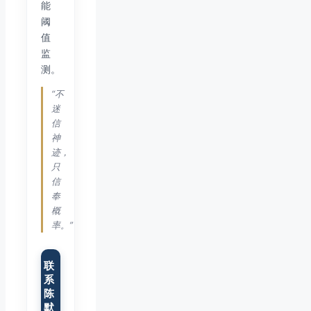
能
阈
值
监
测。
“不
迷
信
神
迹，
只
信
奉
概
率。”
联
系
陈
默