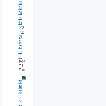
国
如
何
护
航
202
6世
界
杯
霸
业
？
2026
年2
月25
日
英
超
盛
世
的