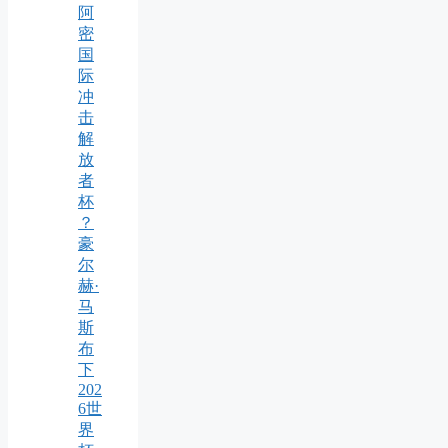
阿
密
国
际
冲
击
解
放
者
杯
？
豪
尔
赫·
马
斯
布
下
202
6世
界