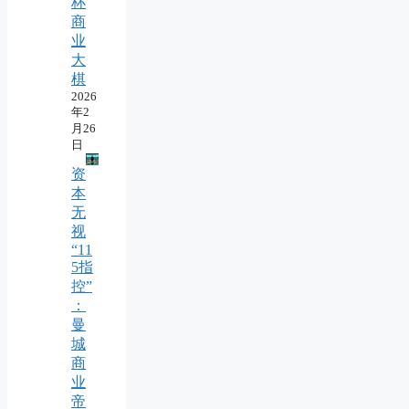
杯
商
业
大
棋
2026
年2
月26
日
资
本
无
视
“11
5指
控”
：
曼
城
商
业
帝