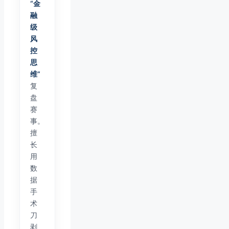
“金
融
级
风
控
思
维”
复
盘
赛
事。
擅
长
用
数
据
手
术
刀
剥