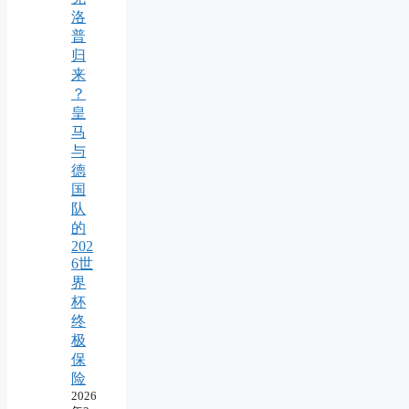
洛
普
归
来
？
皇
马
与
德
国
队
的
202
6世
界
杯
终
极
保
险
2026