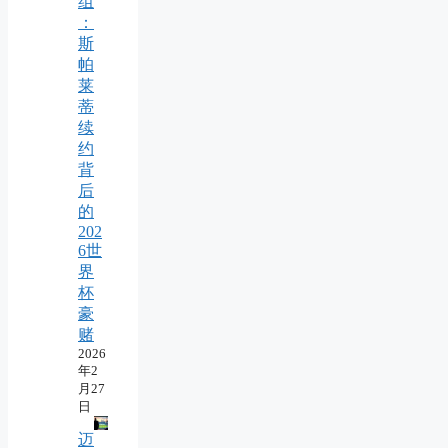
组
：
斯
帕
莱
蒂
续
约
背
后
的
202
6世
界
杯
豪
赌
2026
年2
月27
日
迈