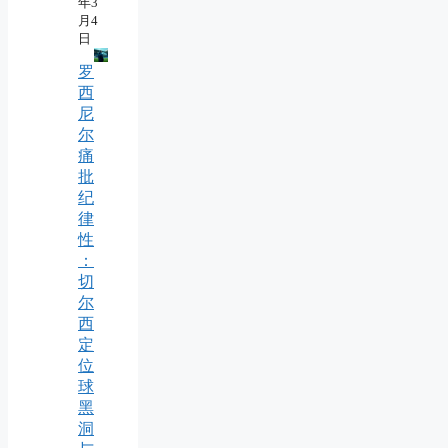
年3
月4
日
罗
西
尼
尔
痛
批
纪
律
性
：
切
尔
西
定
位
球
黑
洞