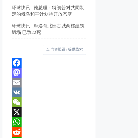
环球快讯 | 德总理：特朗普对共同制
定的俄乌和平计划持开放态度
环球快讯 | 摩洛哥北部古城两栋建筑
坍塌 已致22死
⚠️ 内容报错 / 提供线索
Facebook
Mastodon
Email
VK
WeChat
X
WhatsApp