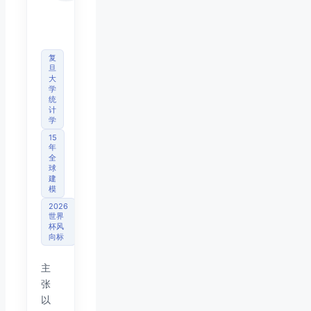
首席
分析
师
复
旦
大
学
统
计
学
15
年
全
球
建
模
2026
世界
杯风
向标
主
张
以