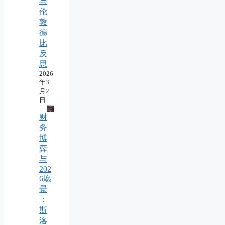
与
伦
敦
德
比
反
思
2026
年3
月2
日
财
务
博
弈
与
202
6愿
景
：
斯
洛