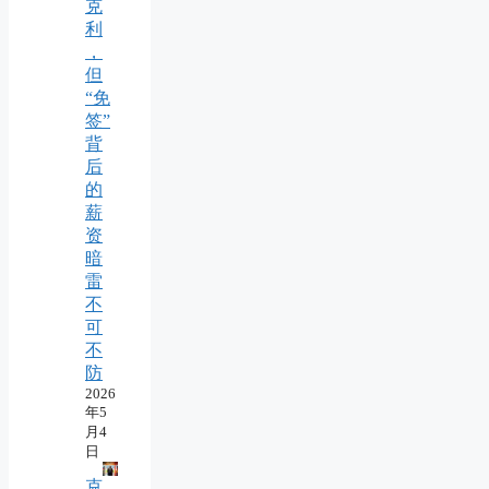
克
利
，
但
“免
签”
背
后
的
薪
资
暗
雷
不
可
不
防
2026
年5
月4
日
克