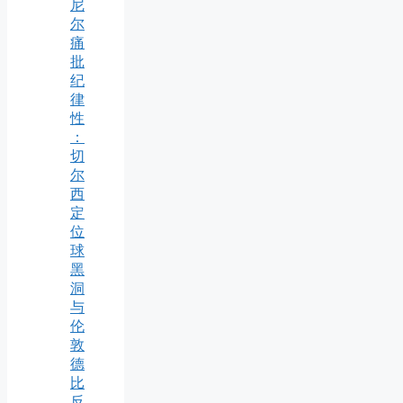
尼
尔
痛
批
纪
律
性
：
切
尔
西
定
位
球
黑
洞
与
伦
敦
德
比
反