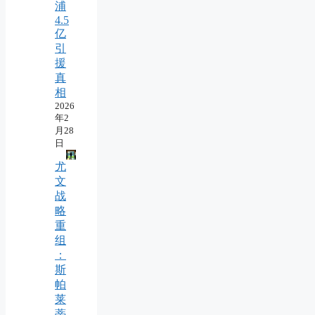
浦
4.5
亿
引
援
真
相
2026
年2
月28
日
尤
文
战
略
重
组
：
斯
帕
莱
蒂