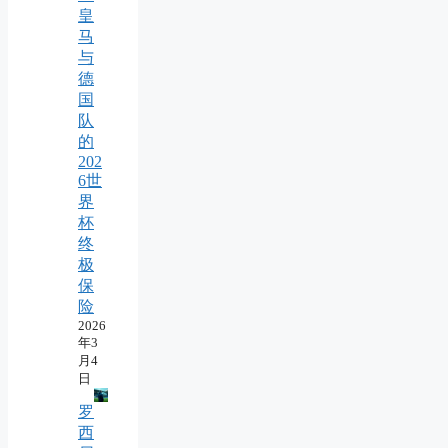
皇
马
与
德
国
队
的
202
6世
界
杯
终
极
保
险
2026
年3
月4
日
罗
西