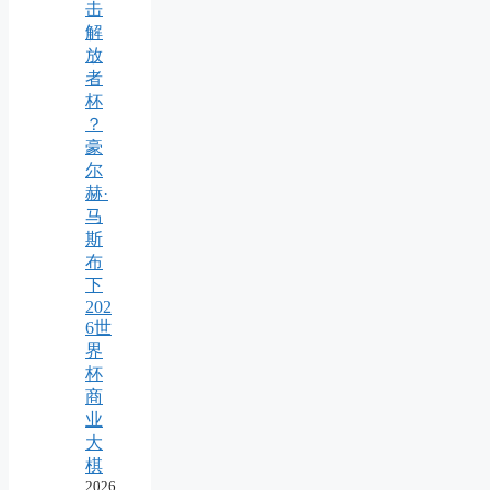
击
解
放
者
杯
？
豪
尔
赫·
马
斯
布
下
202
6世
界
杯
商
业
大
棋
2026