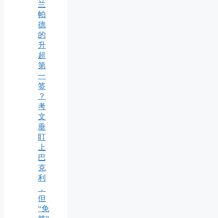
兰
帕
德
的
升
超
第
一
签
？
考
文
垂
盯
上
巴
克
利
，
但
“免