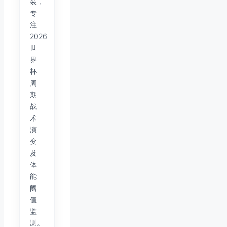
装，
专
注
2026
世
界
杯
周
期
战
术
演
变
及
体
能
阈
值
监
测。