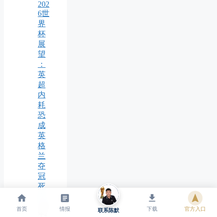
202
6世
界
杯
展
望
：
英
超
内
耗
恐
成
英
格
兰
夺
冠
死
穴
2026
首页
情报
下载
官方入口
联系陈默
年2