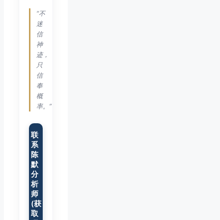
“不
迷
信
神
迹，
只
信
奉
概
率。”
联
系
陈
默
分
析
师
(获
取