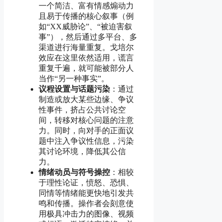
一个简洁、富有情感煽动力
且易于传播的核心叙事（例
如“XX威胁论”、“被迫害叙
事”），然后通过多平台、多
渠道进行海量重复。戈培尔
效应在这里依然适用，谎言
重复千遍，就可能被部分人
当作“另一种事实”。
议程设置与话题污染
：通过
制造或放大某些边缘、争议
性事件，挤占公共讨论空
间，转移对核心问题的注意
力。同时，向对手的正面议
题中注入争议性信息，污染
其讨论环境，降低其公信
力。
情绪动员与符号操控
：相较
于理性论证，愤怒、恐惧、
同情等情绪能更快地引发共
鸣和传播。操作者会刻意使
用极具冲击力的图像、视频