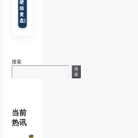
硬
核
复
盘)
搜索
搜
索
当前
热讯