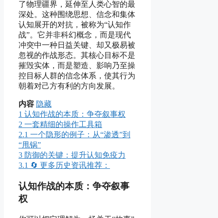
了物理疆界，延伸至人类心智的最
深处。这种围绕思想、信念和集体
认知展开的对抗，被称为“认知作
战”。它并非科幻概念，而是现代
冲突中一种日益关键、却又极易被
忽视的作战形态。其核心目标不是
摧毁实体，而是塑造、影响乃至操
控目标人群的信念体系，使其行为
朝着对己方有利的方向发展。
内容
隐藏
1
认知作战的本质：争夺叙事权
2
一套精细的操作工具箱
2.1
一个隐形的例子：从“渗透”到
“甩锅”
3
防御的关键：提升认知免疫力
3.1
🔄 更多历史资讯推荐：
认知作战的本质：争夺叙事
权