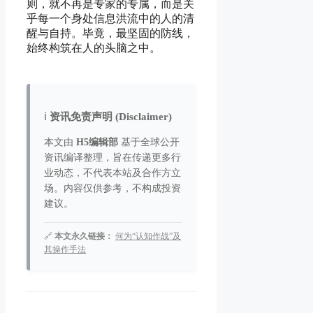
则，就不再是专家的专属，而是关
乎每一个身处信息洪流中的人的清
醒与自持。毕竟，最坚固的防线，
始终构筑在人的头脑之中。
ℹ️
资讯免责声明 (Disclaimer)
本文由
H5编辑部
基于全球公开
资讯编译整理，旨在传递更多行
业动态，不代表本站及合作方立
场。内容仅供参考，不构成投资
建议。
🔗
本文永久链接：
何为“认知作战”及
其操作手法