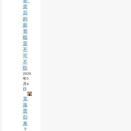
签”
背
后
的
薪
资
暗
雷
不
可
不
防
2026
年5
月4
日
克
洛
普
归
来
？