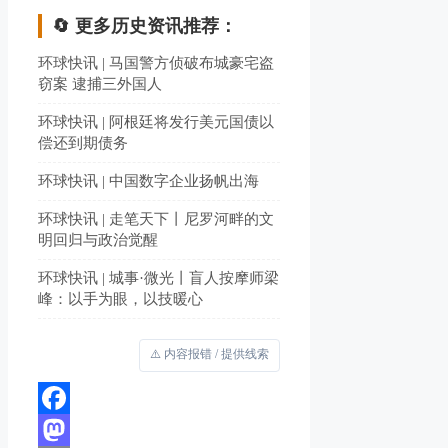
🔄 更多历史资讯推荐：
环球快讯 | 马国警方侦破布城豪宅盗
窃案 逮捕三外国人
环球快讯 | 阿根廷将发行美元国债以
偿还到期债务
环球快讯 | 中国数字企业扬帆出海
环球快讯 | 走笔天下丨尼罗河畔的文
明回归与政治觉醒
环球快讯 | 城事·微光丨盲人按摩师梁
峰：以手为眼，以技暖心
⚠️ 内容报错 / 提供线索
Facebook