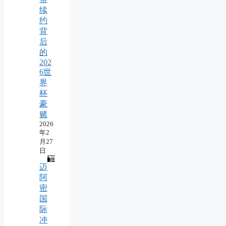
续
约
背
后
的
202
6世
界
杯
豪
赌
2026
年2
月27
日
迈
阿
密
国
际
冲