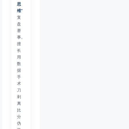
思
维”
复
盘
赛
事。
擅
长
用
数
据
手
术
刀
剥
离
比
分
伪