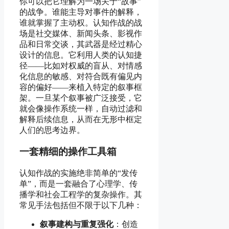
你可以把它理解为一场关于“故事”
的战争。谁能主导对事件的解释，
谁就掌握了主动权。认知作战的战
场是社交媒体、新闻头条、影视作
品和日常交谈，其武器是经过精心
设计的信息。它利用人类的认知捷
径——比如对权威的盲从、对情感
化信息的敏感、对符合既有偏见内
容的偏好——来植入特定的叙事框
架。一旦某个叙事被广泛接受，它
就会像操作系统一样，自动过滤和
解释后续信息，从而在无形中框定
人们的思考边界。
一套精细的操作工具箱
认知作战的实施绝非简单的“发传
单”，而是一套融合了心理学、传
播学和社会工程学的复杂操作。其
常见手法包括但不限于以下几种：
叙事建构与重复强化
：创造