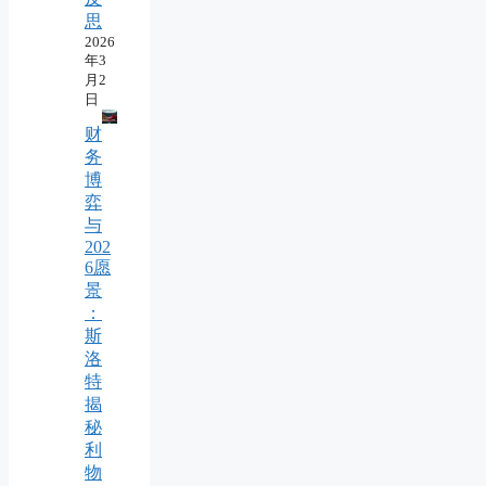
思
2026
年3
月2
日
财
务
博
弈
与
202
6愿
景
：
斯
洛
特
揭
秘
利
物