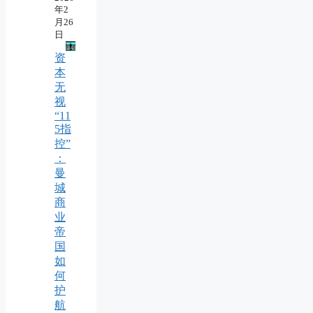
年2
月26
日
资
本
无
视
“11
5指
控”
：
曼
城
商
业
帝
国
如
何
护
航