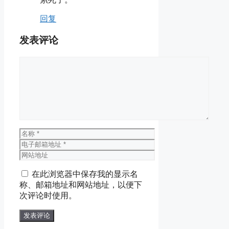
回复
发表评论
评
论
名
称
电
子
网
邮
站
在此浏览器中保存我的显示名
箱
地
称、邮箱地址和网站地址，以便下
地
址
次评论时使用。
址