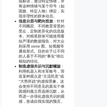
或标语，激活特定情绪，并
将这种情绪与某个符号（如
国旗、特定人物）绑定，实
现非理性的群体动员。
信息分层与靶向投放
：针对
不同圈层、不同教育背景的
受众，定制差异化的信息版
本。对精英群体可能使用看
似严谨的数据报告，对大众
则采用 meme 图、短视频等
通俗形式。目的在于让不同
的人基于不同的“事实”得出
相似的结论。
制造虚假共识与沉默螺旋
：
利用机器人和水军账号，营
造某种观点是“主流民意”或
“大势所趋”的虚假景象。这
会使持不同意见的真实个体
因感到孤立而选择沉默，从
而进一步强化虚假共识的观
感，形成自我实现的预言。