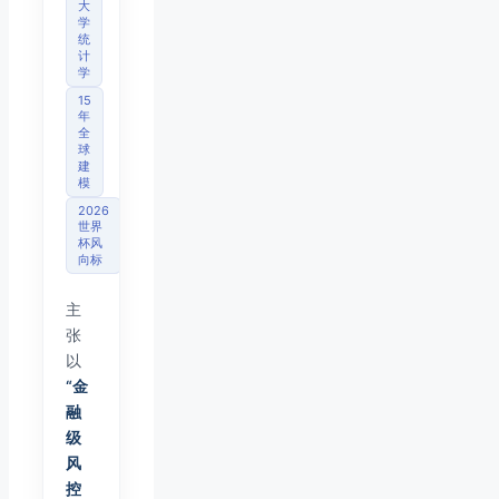
大
学
统
计
学
15
年
全
球
建
模
2026
世界
杯风
向标
主
张
以
“金
融
级
风
控