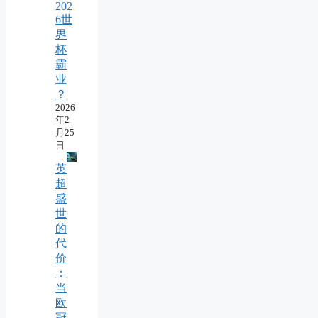
202
6世
界
杯
霸
业
？
2026
年2
月25
日
英
超
盛
世
的
代
价
：
当
欧
冠