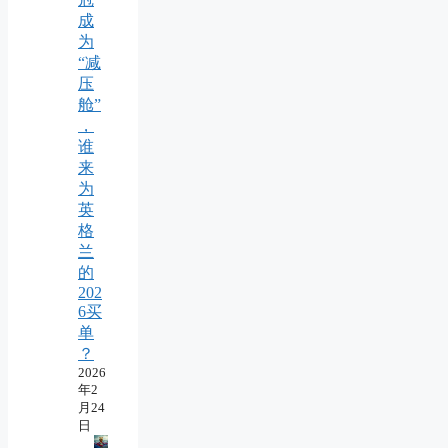
成
为
“减
压
舱”
，
谁
来
为
英
格
兰
的
202
6买
单
？
2026
年2
月24
日