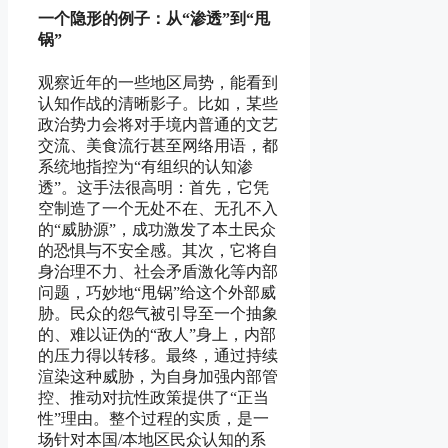
一个隐形的例子：从“渗透”到“甩
锅”
观察近年的一些地区局势，能看到
认知作战的清晰影子。比如，某些
政治势力会将对手境内普通的文艺
交流、美食流行甚至网络用语，都
系统地指控为“有组织的认知渗
透”。这手法很高明：首先，它凭
空制造了一个无处不在、无孔不入
的“威胁源”，成功激发了本土民众
的恐惧与不安全感。其次，它将自
身治理不力、社会矛盾激化等内部
问题，巧妙地“甩锅”给这个外部威
胁。民众的怨气被引导至一个抽象
的、难以证伪的“敌人”身上，内部
的压力得以转移。最终，通过持续
渲染这种威胁，为自身加强内部管
控、推动对抗性政策提供了“正当
性”理由。整个过程的实质，是一
场针对本国/本地区民众认知的系