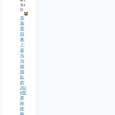
年5
月4
日
克
洛
普
归
来
？
皇
马
与
德
国
队
的
202
6世
界
杯
终
极