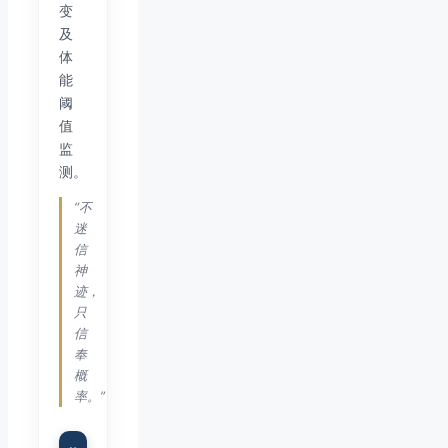
变
及
体
能
阈
值
监
测。
“不
迷
信
神
迹，
只
信
奉
概
率。”