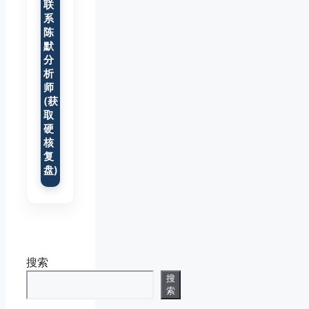
联
系
陈
默
分
析
师
(获
取
硬
核
复
盘)
搜索
搜
索