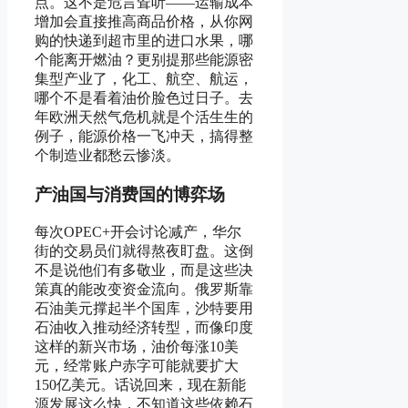
点。这不是危言耸听——运输成本
增加会直接推高商品价格，从你网
购的快递到超市里的进口水果，哪
个能离开燃油？更别提那些能源密
集型产业了，化工、航空、航运，
哪个不是看着油价脸色过日子。去
年欧洲天然气危机就是个活生生的
例子，能源价格一飞冲天，搞得整
个制造业都愁云惨淡。
产油国与消费国的博弈场
每次OPEC+开会讨论减产，华尔
街的交易员们就得熬夜盯盘。这倒
不是说他们有多敬业，而是这些决
策真的能改变资金流向。俄罗斯靠
石油美元撑起半个国库，沙特要用
石油收入推动经济转型，而像印度
这样的新兴市场，油价每涨10美
元，经常账户赤字可能就要扩大
150亿美元。话说回来，现在新能
源发展这么快，不知道这些依赖石