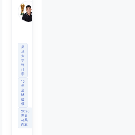
Mo
睿博
体育
观察
首席
分析
师
复
旦
大
学
统
计
学
15
年
全
球
建
模
2026
世界
杯风
向标