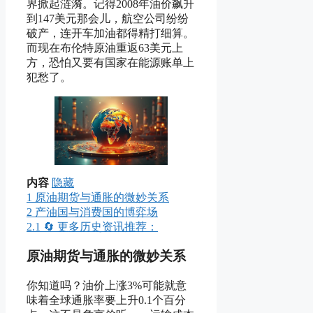
界掀起涟漪。记得2008年油价飙升
到147美元那会儿，航空公司纷纷
破产，连开车加油都得精打细算。
而现在布伦特原油重返63美元上
方，恐怕又要有国家在能源账单上
犯愁了。
内容
隐藏
1
原油期货与通胀的微妙关系
2
产油国与消费国的博弈场
2.1
🔄 更多历史资讯推荐：
原油期货与通胀的微妙关系
你知道吗？油价上涨3%可能就意
味着全球通胀率要上升0.1个百分