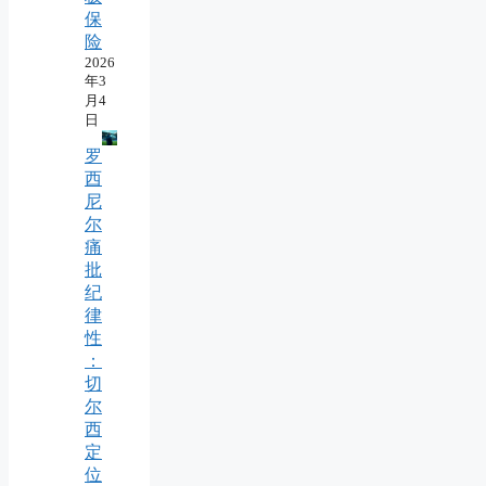
保
险
2026
年3
月4
日
罗
西
尼
尔
痛
批
纪
律
性
：
切
尔
西
定
位