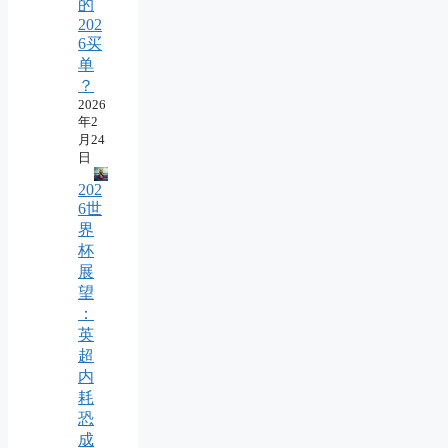
的
202
6买
单
？
2026
年2
月24
日
202
6世
界
杯
展
望
：
英
超
内
耗
恐
成