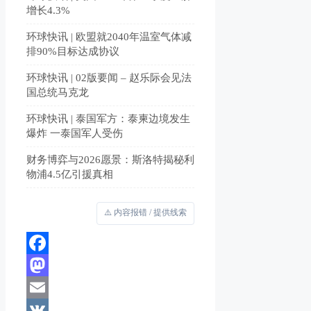
增长4.3%
环球快讯 | 欧盟就2040年温室气体减
排90%目标达成协议
环球快讯 | 02版要闻 – 赵乐际会见法
国总统马克龙
环球快讯 | 泰国军方：泰柬边境发生
爆炸 一泰国军人受伤
财务博弈与2026愿景：斯洛特揭秘利
物浦4.5亿引援真相
⚠️ 内容报错 / 提供线索
Facebook
Mastodon
Email