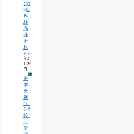
202
6世
界
杯
商
业
大
棋
2026
年2
月26
日
资
本
无
视
“11
5指
控”
：
曼