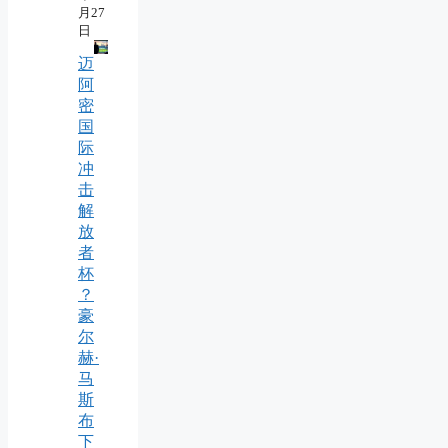
月27
日
迈
阿
密
国
际
冲
击
解
放
者
杯
？
豪
尔
赫·
马
斯
布
下