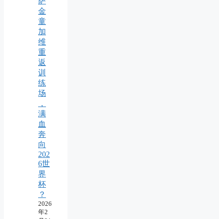
萨
金
童
加
维
重
返
训
练
场
，
满
血
奔
向
202
6世
界
杯
？
2026
年2