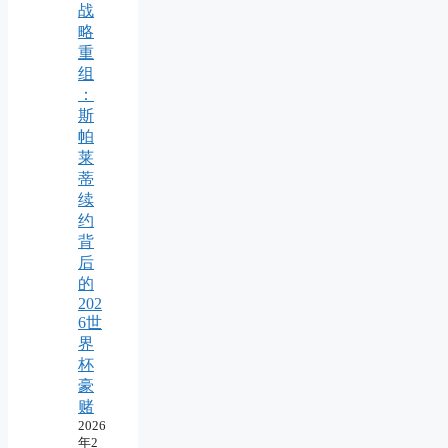
战
略
重
组
：
斯
帕
莱
蒂
续
约
背
后
的
202
6世
界
杯
豪
赌
2026
年2