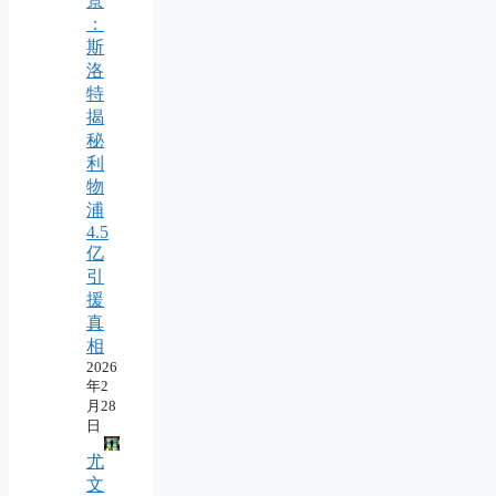
景
：
斯
洛
特
揭
秘
利
物
浦
4.5
亿
引
援
真
相
2026
年2
月28
日
尤
文