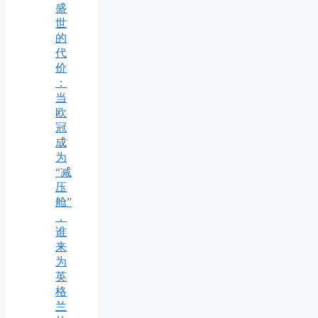
盛
世
的
代
价
：
当
欧
冠
成
为
“减
压
舱”
，
谁
来
为
英
格
兰