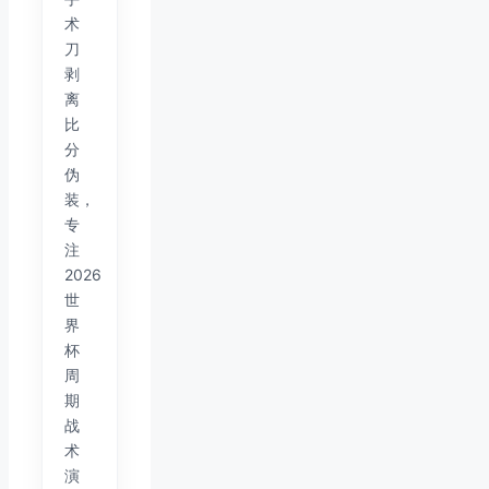
术
刀
剥
离
比
分
伪
装，
专
注
2026
世
界
杯
周
期
战
术
演