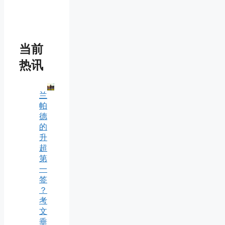
当前
热讯
兰
帕
德
的
升
超
第
一
签
？
考
文
垂