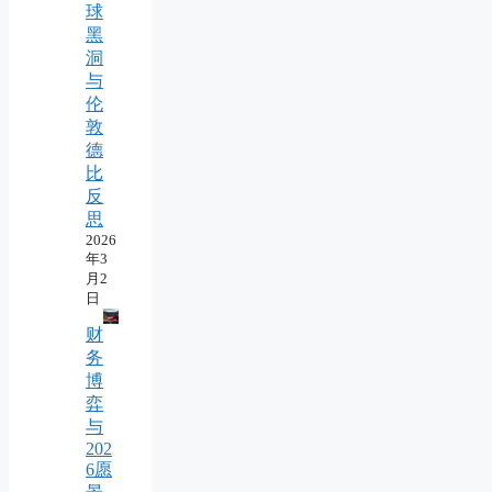
球
黑
洞
与
伦
敦
德
比
反
思
2026
年3
月2
日
财
务
博
弈
与
202
6愿