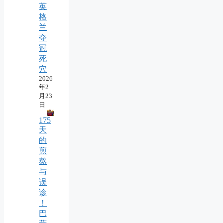
英
格
兰
夺
冠
死
穴
2026
年2
月23
日
175
天
的
煎
熬
与
误
诊
！
巴