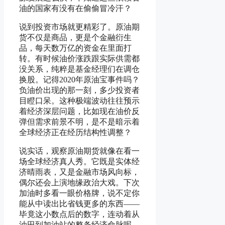
油的国家有没有在偷偷冒冷汗？
说到投资市场就更精彩了。原油期
货不仅是商品，更是个金融衍生
品，每天数万亿的资金在里面打
转。有时候油价涨跌跟实际供需都
没关系，纯粹是基金经理们在调仓
换股。记得2020年原油宝事件吗？
负油价出现的那一刻，多少投资者
目瞪口呆。这种极端波动往往预示
着经济深层问题，比如现在油价反
弹但需求前景不明，是不是暗示着
全球经济正在经历结构性调整？
说实话，观察原油期货就像在看一
场全球经济真人秀。它既是实体经
济晴雨表，又是金融市场风向标，
偶尔还会上演地缘政治大戏。下次
加油时多看一眼价格牌，说不定你
能从中读出比省钱更多的东西——
毕竟这小数点后的数字，连动着从
油田到加油站的整条经济命脉呢。