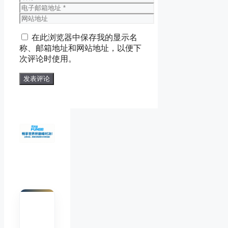
称
电
子
网
邮
站
在此浏览器中保存我的显示名
箱
地
称、邮箱地址和网站地址，以便下
地
址
次评论时使用。
址
陈默
Chen