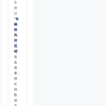
主
张
以
“金
融
级
风
控
思
维”
复
盘
赛
事。
擅
长
用
数
据
手