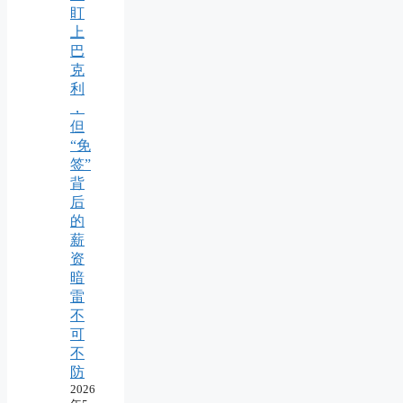
盯
上
巴
克
利
，
但
“免
签”
背
后
的
薪
资
暗
雷
不
可
不
防
2026