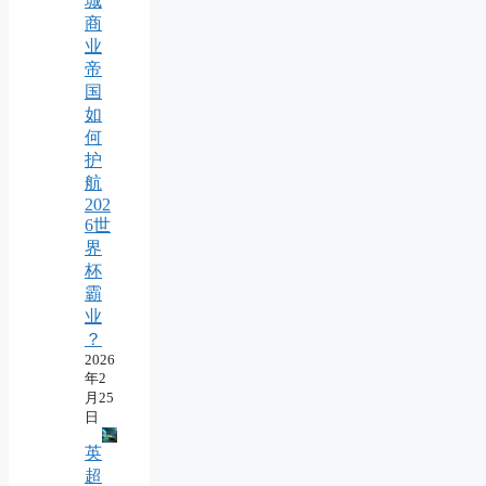
城
商
业
帝
国
如
何
护
航
202
6世
界
杯
霸
业
？
2026
年2
月25
日
英
超