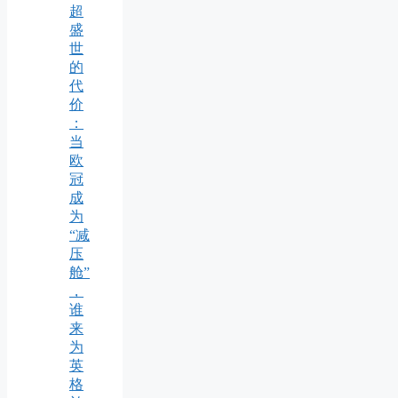
超
盛
世
的
代
价
：
当
欧
冠
成
为
“减
压
舱”
，
谁
来
为
英
格