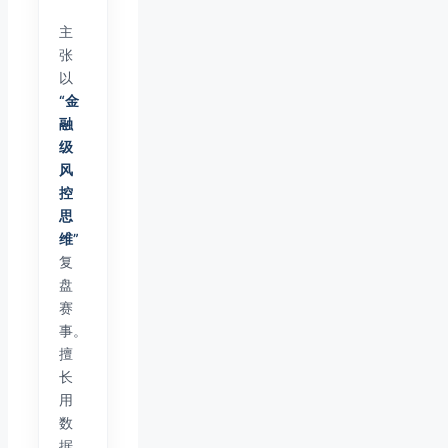
主
张
以
“金
融
级
风
控
思
维”
复
盘
赛
事。
擅
长
用
数
据