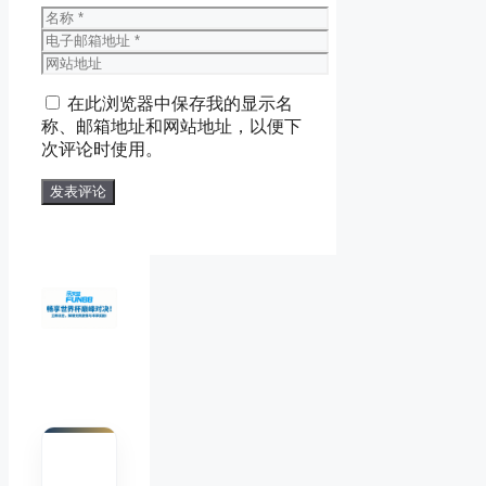
名
称
电
子
网
邮
站
在此浏览器中保存我的显示名
箱
地
称、邮箱地址和网站地址，以便下
地
址
次评论时使用。
址
陈默