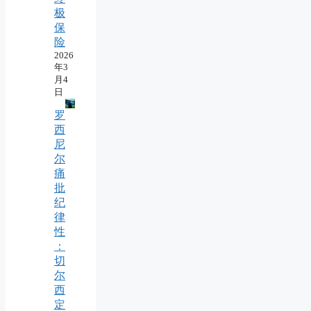
极
保
险
2026
年3
月4
日
罗
西
尼
尔
痛
批
纪
律
性
：
切
尔
西
定