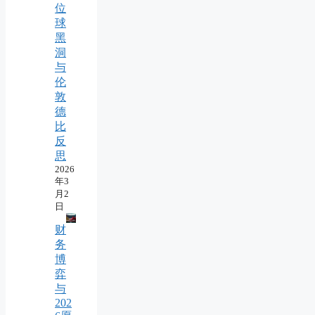
位
球
黑
洞
与
伦
敦
德
比
反
思
2026
年3
月2
日
财
务
博
弈
与
202