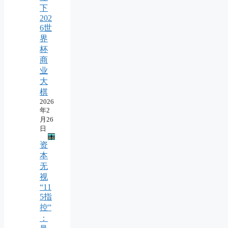
下
202
6世
界
杯
商
业
大
棋
2026
年2
月26
日
资
本
无
视
“11
5指
控”
：