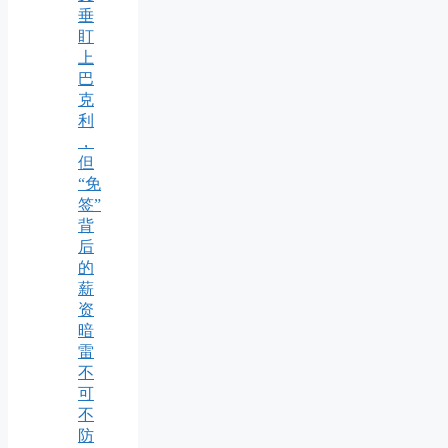
垂
盯
上
巴
克
利
，
但
“免
签”
背
后
的
薪
资
暗
雷
不
可
不
防