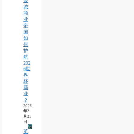
曼
城
商
业
帝
国
如
何
护
航
202
6世
界
杯
霸
业
？
2026
年2
月25
日
英