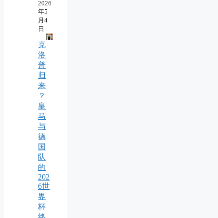
2026
年5
月4
日
克
洛
普
归
来
？
皇
马
与
德
国
队
的
202
6世
界
杯
终