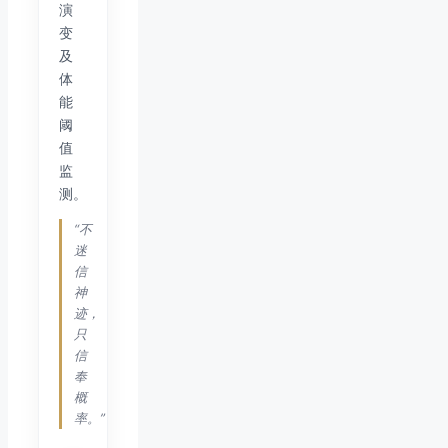
演
变
及
体
能
阈
值
监
测。
“不
迷
信
神
迹，
只
信
奉
概
率。”