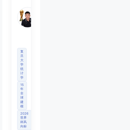
Chen
Mo
睿博
体育
观察
首席
分析
师
复
旦
大
学
统
计
学
15
年
全
球
建
模
2026
世界
杯风
向标