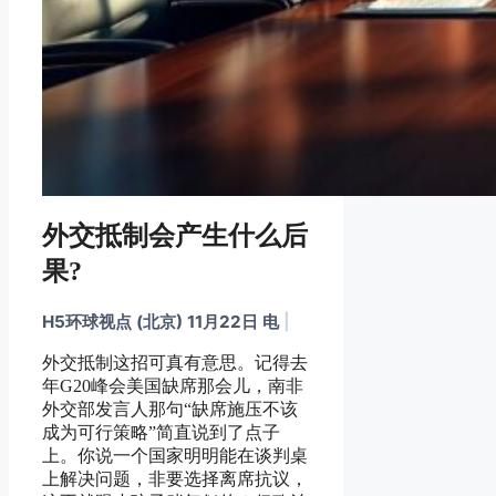
外交抵制会产生什么后
果?
H5环球视点 (北京) 11月22日 电
|
外交抵制这招可真有意思。记得去
年G20峰会美国缺席那会儿，南非
外交部发言人那句“缺席施压不该
成为可行策略”简直说到了点子
上。你说一个国家明明能在谈判桌
上解决问题，非要选择离席抗议，