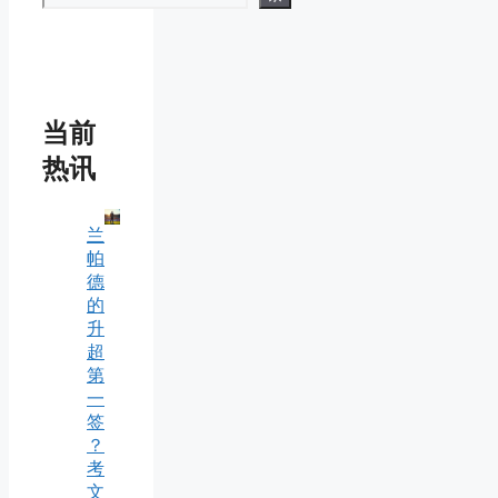
当前
热讯
兰
帕
德
的
升
超
第
一
签
？
考
文