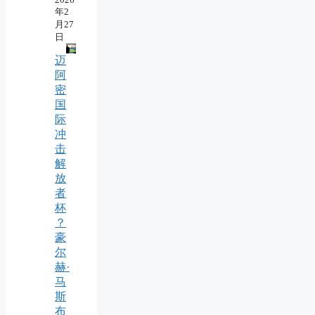
年2
月27
日
迈
阿
密
国
际
冲
击
解
放
者
杯
？
豪
尔
赫·
马
斯
布