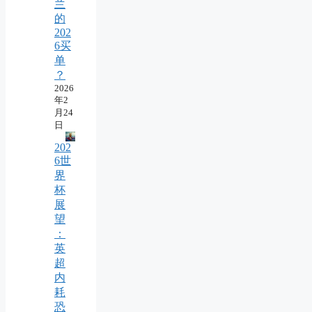
兰
的
202
6买
单
？
2026
年2
月24
日
202
6世
界
杯
展
望
：
英
超
内
耗
恐