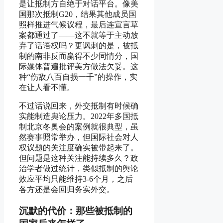
是让抵制方自绝于对话平台。像美
国那次抵制G20，结果其他成员国
照样推进气候议程，最后连宣言草
案都通过了——这不就等于主动放
弃了话语权吗？更讽刺的是，被抵
制的南非反而赢得不少同情分，国
际媒体普遍批评美方做法欠妥。这
种“伤敌八百自损一千”的操作，实
在让人看不懂。
不过话说回来，外交抵制有时候确
实能制造舆论压力。2022年多国抵
制北京冬奥会的案例就很典型，虽
然赛事照常举办，但国际社会对人
权议题的关注度确实被带起来了。
但问题是这种关注能持续多久？政
治学者做过统计，类似抵制的舆论
效应平均只能维持3-6个月，之后
各方还是会回归务实外交。
沉默的代价：那些被抵制的