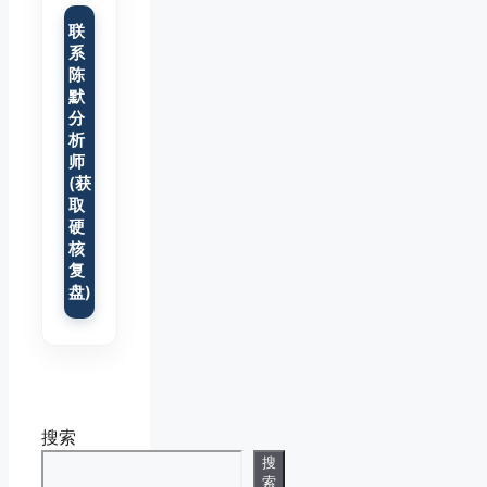
联
系
陈
默
分
析
师
(获
取
硬
核
复
盘)
搜索
搜
索