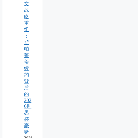
文
战
略
重
组
：
斯
帕
莱
蒂
续
约
背
后
的
202
6世
界
杯
豪
赌
2026