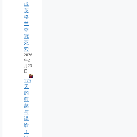
成
英
格
兰
夺
冠
死
穴
2026
年2
月23
日
175
天
的
煎
熬
与
误
诊
！