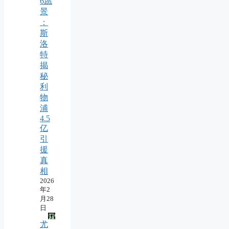
6愿
景
：
斯
洛
特
揭
秘
利
物
浦
4.5
亿
引
援
真
相
2026
年2
月28
日
尤