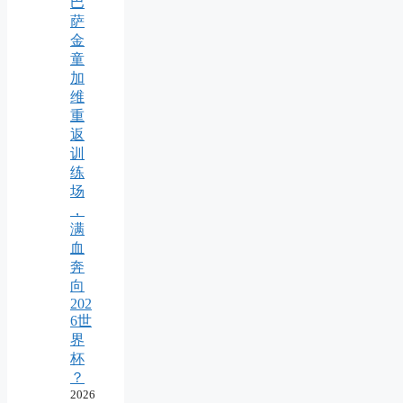
巴
萨
金
童
加
维
重
返
训
练
场
，
满
血
奔
向
202
6世
界
杯
？
2026