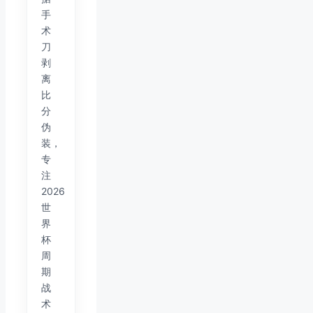
手
术
刀
剥
离
比
分
伪
装，
专
注
2026
世
界
杯
周
期
战
术