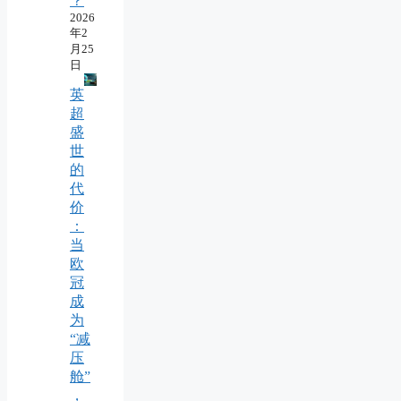
？
2026
年2
月25
日
英
超
盛
世
的
代
价
：
当
欧
冠
成
为
“减
压
舱”
，