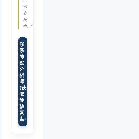
只
信
奉
概
率。”
联
系
陈
默
分
析
师
(获
取
硬
核
复
盘)