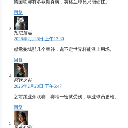
德国联赛有冬歇期真爽，英格兰球员只能硬扛。
回复
拒绝搭讪
2026年2月28日 上午12:30
感觉曼城那几个替补，说不定世界杯能派上用场。
回复
网速之神
2026年2月28日 下午5:47
之前踢业余联赛，赛程一密就受伤，职业球员更难。
回复
星夜幻影