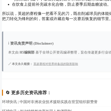
在饮食上提前补充碳水化合物，防止赛季后期血糖波动。
所以说，英超的赛程像一把看不见的刀，既在削减球员的体能
把刀转化为锋利的剑，答案或许藏在每一次赛后恢复的细节里
ℹ️
资讯免责声明 (Disclaimer)
本文由
H5编辑部
基于全球公开资讯编译整理，旨在传递更多行业
🔗
本文永久链接：
英超赛程对世界杯备战的隐形影响
🔄 更多历史资讯推荐：
环球快讯 | 中国对非洲农业技术援助实践在世贸组织获赞誉