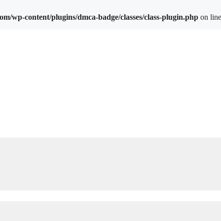
/wp-content/plugins/dmca-badge/classes/class-plugin.php
on lin