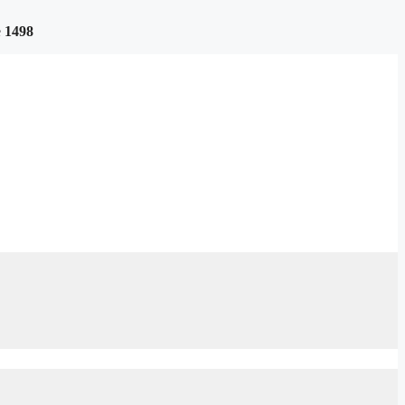
e
1498