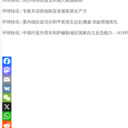
环球快讯 | 传沙特悄然放宽外国人购酒限制
环球快讯 | 专家共话因地制宜发展新质生产力
环球快讯 | 委内瑞拉诺贝尔和平奖得主赶赴挪威 但缺席颁奖礼
环球快讯 | 中国吁提升西非和萨赫勒地区国家自主反恐能力 – H5
Facebook
Mastodon
Email
VK
WeChat
X
WhatsApp