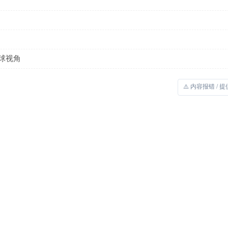
环球视角
⚠️ 内容报错 / 