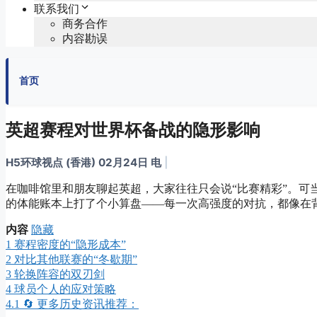
联系我们
商务合作
内容勘误
首页
英超赛程对世界杯备战的隐形影响
H5环球视点 (香港) 02月24日 电
|
在咖啡馆里和朋友聊起英超，大家往往只会说“比赛精彩”。可
的体能账本上打了个小算盘——每一次高强度的对抗，都像在
内容
隐藏
1
赛程密度的“隐形成本”
2
对比其他联赛的“冬歇期”
3
轮换阵容的双刃剑
4
球员个人的应对策略
4.1
🔄 更多历史资讯推荐：