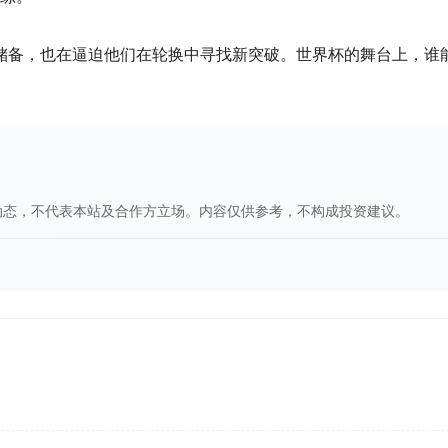
储备，也在逼迫他们在轮换中寻找新突破。世界杯的舞台上，谁
。
动态，不代表本站及合作方立场。内容仅供参考，不构成投资建议。