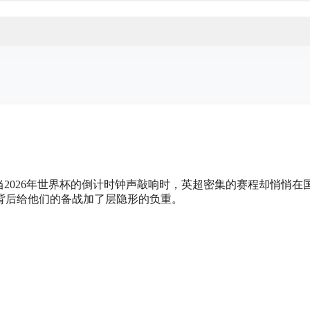
当2026年世界杯的倒计时钟声敲响时，英超密集的赛程却悄悄在
背后给他们的备战加了层隐形的负重。