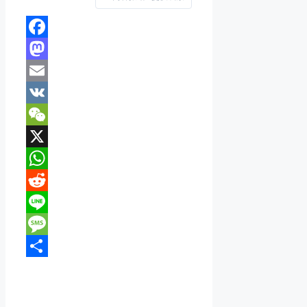
Facebook
Mastodon
Email
VK
WeChat
X
WhatsApp
Reddit
Line
Message
分
享