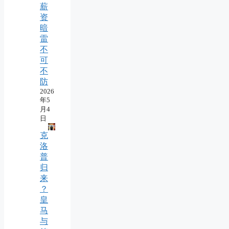
薪
资
暗
雷
不
可
不
防
2026
年5
月4
日
克
洛
普
归
来
？
皇
马
与