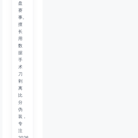
盘
赛
事。
擅
长
用
数
据
手
术
刀
剥
离
比
分
伪
装，
专
注
2026