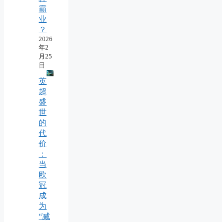
霸
业
？
2026
年2
月25
日
英
超
盛
世
的
代
价
：
当
欧
冠
成
为
“减