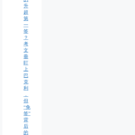
升
超
第
一
签
？
考
文
垂
盯
上
巴
克
利
，
但
“免
签”
背
后
的