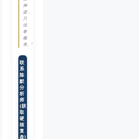
神
迹，
只
信
奉
概
率。”
联
系
陈
默
分
析
师
(获
取
硬
核
复
盘)