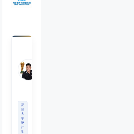
陈默
Chen
Mo
睿博
体育
观察
首席
分析
师
复
旦
大
学
统
计
学