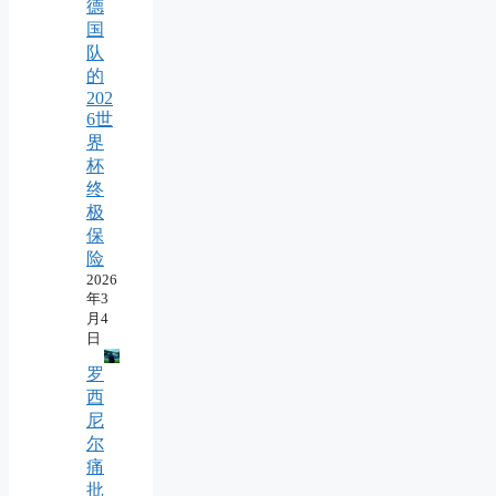
德
国
队
的
202
6世
界
杯
终
极
保
险
2026
年3
月4
日
罗
西
尼
尔
痛
批