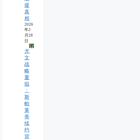
援
真
相
2026
年2
月28
日
尤
文
战
略
重
组
：
斯
帕
莱
蒂
续
约
背