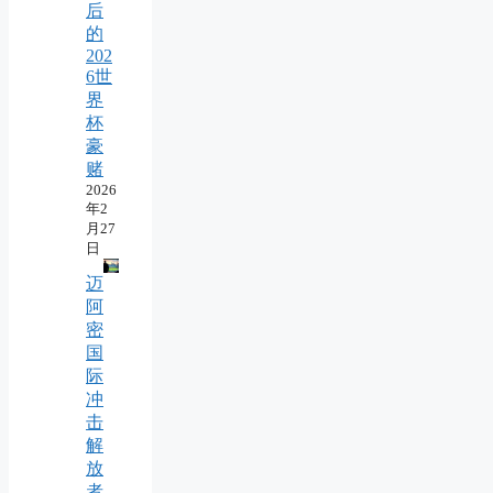
后
的
202
6世
界
杯
豪
赌
2026
年2
月27
日
迈
阿
密
国
际
冲
击
解
放
者