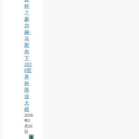
杯
？
豪
尔
赫·
马
斯
布
下
202
6世
界
杯
商
业
大
棋
2026
年2
月26
日