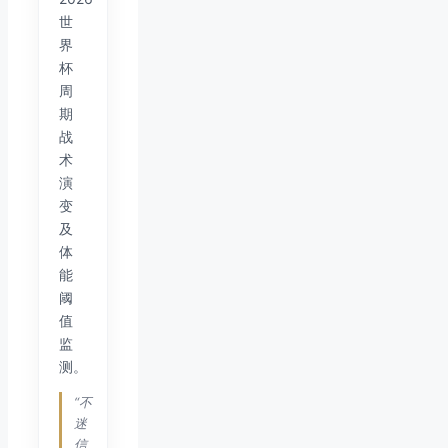
世
界
杯
周
期
战
术
演
变
及
体
能
阈
值
监
测。
“不
迷
信