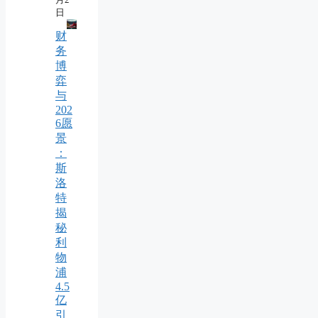
日
财
务
博
弈
与
202
6愿
景
：
斯
洛
特
揭
秘
利
物
浦
4.5
亿
引