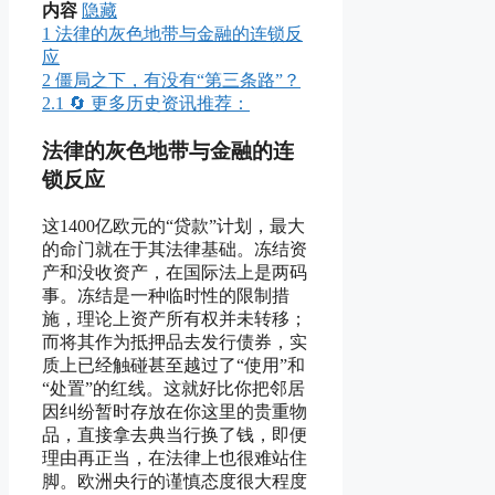
内容
隐藏
1
法律的灰色地带与金融的连锁反
应
2
僵局之下，有没有“第三条路”？
2.1
🔄 更多历史资讯推荐：
法律的灰色地带与金融的连
锁反应
这1400亿欧元的“贷款”计划，最大
的命门就在于其法律基础。冻结资
产和没收资产，在国际法上是两码
事。冻结是一种临时性的限制措
施，理论上资产所有权并未转移；
而将其作为抵押品去发行债券，实
质上已经触碰甚至越过了“使用”和
“处置”的红线。这就好比你把邻居
因纠纷暂时存放在你这里的贵重物
品，直接拿去典当行换了钱，即便
理由再正当，在法律上也很难站住
脚。欧洲央行的谨慎态度很大程度