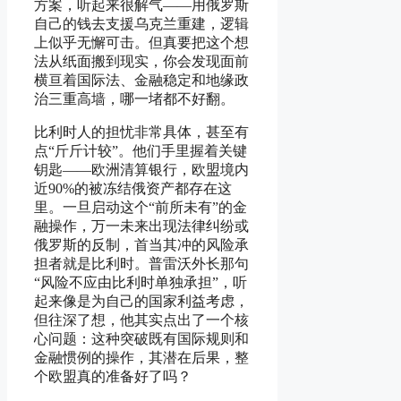
方案，听起来很解气——用俄罗斯
自己的钱去支援乌克兰重建，逻辑
上似乎无懈可击。但真要把这个想
法从纸面搬到现实，你会发现面前
横亘着国际法、金融稳定和地缘政
治三重高墙，哪一堵都不好翻。
比利时人的担忧非常具体，甚至有
点“斤斤计较”。他们手里握着关键
钥匙——欧洲清算银行，欧盟境内
近90%的被冻结俄资产都存在这
里。一旦启动这个“前所未有”的金
融操作，万一未来出现法律纠纷或
俄罗斯的反制，首当其冲的风险承
担者就是比利时。普雷沃外长那句
“风险不应由比利时单独承担”，听
起来像是为自己的国家利益考虑，
但往深了想，他其实点出了一个核
心问题：这种突破既有国际规则和
金融惯例的操作，其潜在后果，整
个欧盟真的准备好了吗？