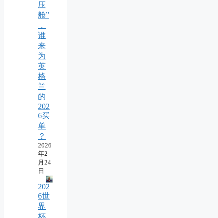
压
舱”
，
谁
来
为
英
格
兰
的
202
6买
单
？
2026
年2
月24
日
202
6世
界
杯