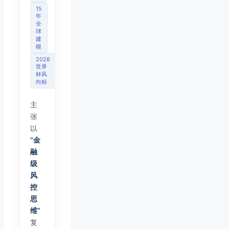
15
年
全
球
建
模
2026
世界
杯风
向标
主
张
以
“金
融
级
风
控
思
维”
复