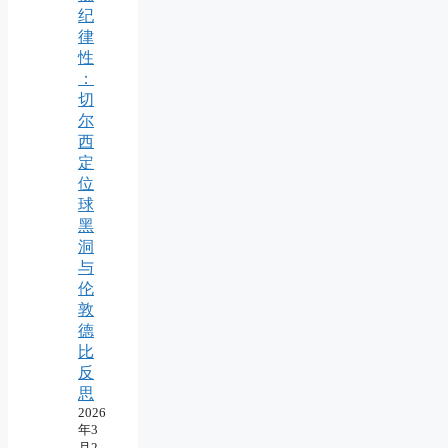
纪
律
性
：
切
尔
西
定
位
球
黑
洞
与
伦
敦
德
比
反
思
2026
年3
月2