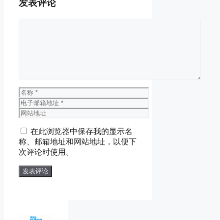
发表评论
评
论
名
称
电
子
网
邮
站
在此浏览器中保存我的显示名
箱
地
称、邮箱地址和网站地址，以便下
地
址
次评论时使用。
址