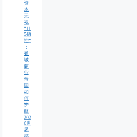
资
本
无
视
“11
5指
控”
：
曼
城
商
业
帝
国
如
何
护
航
202
6世
界
杯