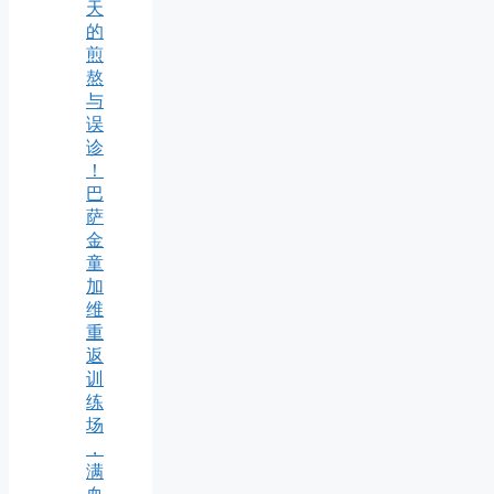
天
的
煎
熬
与
误
诊
！
巴
萨
金
童
加
维
重
返
训
练
场
，
满