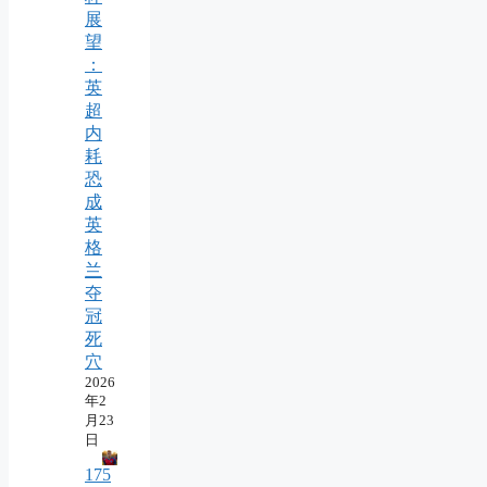
展
望
：
英
超
内
耗
恐
成
英
格
兰
夺
冠
死
穴
2026
年2
月23
日
175