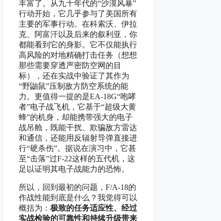
丰富了。从九十年代的“沙漠风暴”
行动开始，它几乎参与了美国所有
主要的军事行动。在科索沃、伊拉
克、阿富汗以及后来的叙利亚，你
都能看到它的身影。它不仅能执行
高风险的对地精确打击任务（想想
那些需要穿透严密防空网的目
标），还在实战中验证了其作为
“野鼬鼠”压制敌方防空系统的能
力。更值得一提的是EA-18G“咆哮
者”电子战飞机，它基于“超级大黄
蜂”的机身，却能携带强大的电子
战吊舱，既能干扰、欺骗敌方雷达
和通信，还能用反辐射导弹直接进
行“硬杀伤”。据说在演习中，它甚
至“击落”过F-22这样的五代机，这
足以证明其电子战能力的恐怖。
所以，回到最初的问题，F/A-18的
作战性能到底是什么？我觉得可以
概括为：
极致的任务适应性、经过
实战检验的可靠性和持续升级带来