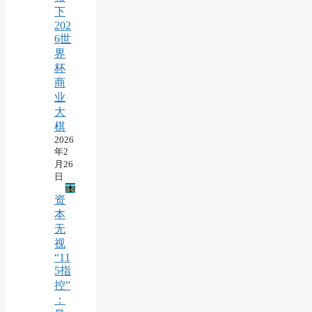
下
202
6世
界
杯
商
业
大
棋
2026
年2
月26
日
资
本
无
视
“11
5指
控”
：