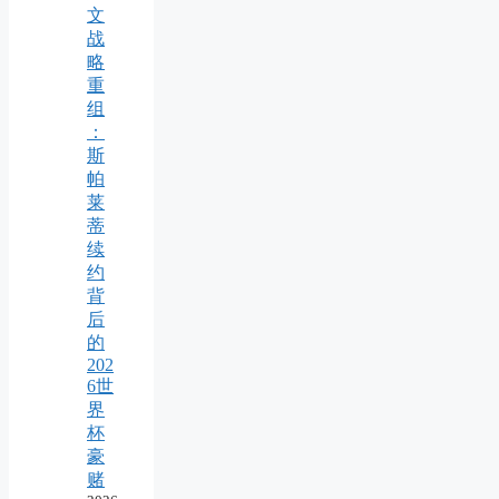
文
战
略
重
组
：
斯
帕
莱
蒂
续
约
背
后
的
202
6世
界
杯
豪
赌