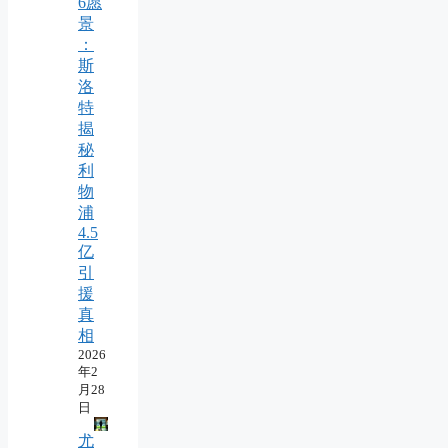
6愿
景
：
斯
洛
特
揭
秘
利
物
浦
4.5
亿
引
援
真
相
2026
年2
月28
日
尤