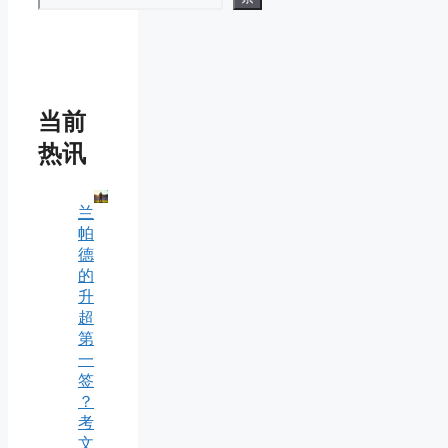
当前
热讯
兰
帕
德
的
升
超
第
一
签
？
考
文