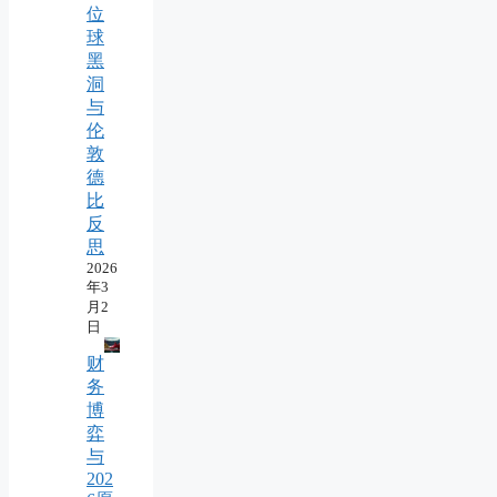
位
球
黑
洞
与
伦
敦
德
比
反
思
2026
年3
月2
日
财
务
博
弈
与
202