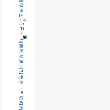
极
保
险
2026
年3
月4
日
罗
西
尼
尔
痛
批
纪
律
性
：
切
尔
西
定