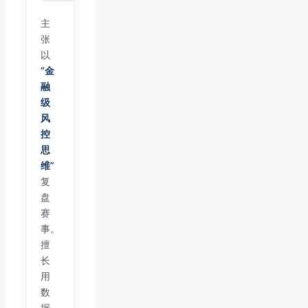
主
张
以
“金
融
级
风
控
思
维”
复
盘
赛
事。
擅
长
用
数
据