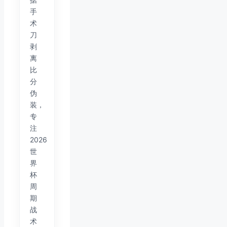
手
术
刀
剥
离
比
分
伪
装，
专
注
2026
世
界
杯
周
期
战
术