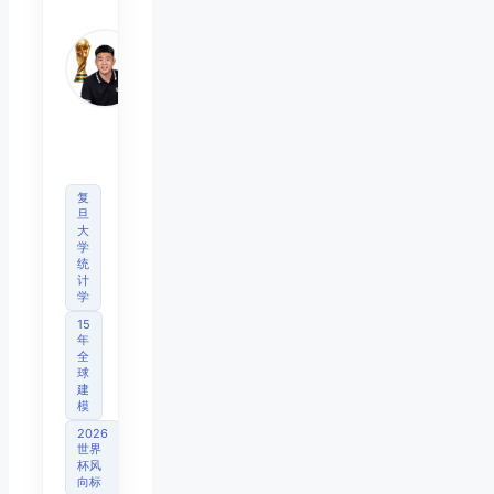
Chen
Mo
睿博
体育
观察
首席
分析
师
复
旦
大
学
统
计
学
15
年
全
球
建
模
2026
世界
杯风
向标