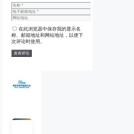
名
称
电
子
网
邮
站
在此浏览器中保存我的显示名
箱
地
称、邮箱地址和网站地址，以便下
地
址
次评论时使用。
址
陈默