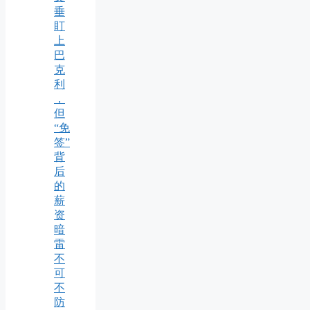
垂
盯
上
巴
克
利
，
但
“免
签”
背
后
的
薪
资
暗
雷
不
可
不
防