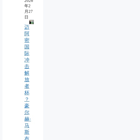
2026
年2
月27
日
迈
阿
密
国
际
冲
击
解
放
者
杯
？
豪
尔
赫·
马
斯
布