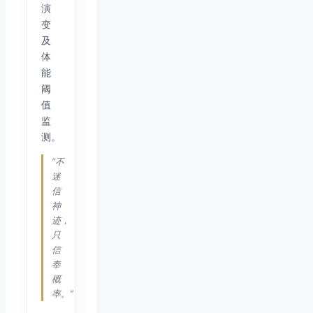
演
变
及
体
能
阈
值
监
测。
“不
迷
信
神
迹，
只
信
奉
概
率。”