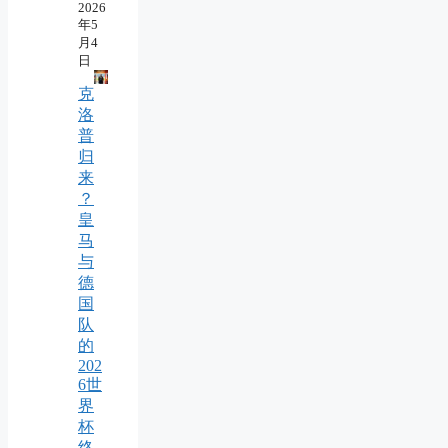
2026
年5
月4
日
克
洛
普
归
来
？
皇
马
与
德
国
队
的
202
6世
界
杯
终