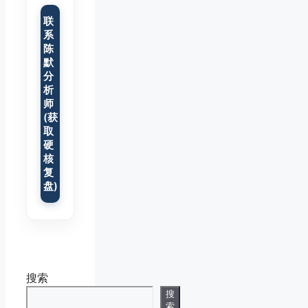
联
系
陈
默
分
析
师
(获
取
硬
核
复
盘)
搜索
搜
索