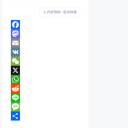
⚠️ 内容报错 / 提供线索
Facebook
Mastodon
Email
VK
WeChat
X
WhatsApp
Reddit
Line
Message
分