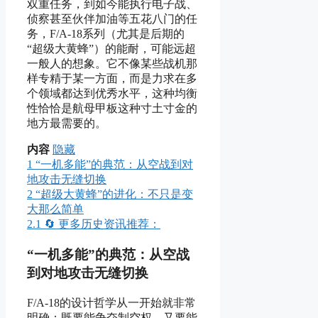
双重任务，到如今能执行电子战、
侦察甚至伙伴加油等五花八门的任
务，F/A-18系列（尤其是后期的
“超级大黄蜂”）的能耐，可能远超
一般人的想象。它不像某些战机那
样专精于某一方面，而是力求在多
个领域都达到优秀水平，这种均衡
性恰恰是航母甲板这种寸土寸金的
地方最需要的。
内容
隐藏
1
“一机多能”的典范：从空战到对
地攻击无缝切换
2
“超级大黄蜂”的进化：不只是变
大那么简单
2.1
🔄 更多历史资讯推荐：
“一机多能”的典范：从空战
到对地攻击无缝切换
F/A-18的设计哲学从一开始就非常
明确：既要能争夺制空权，又要能