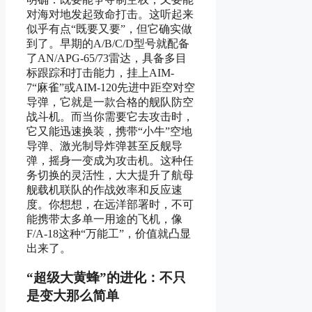
对海对地发起致命打击。这听起来
似乎有点“既要又要”，但它确实做
到了。早期的A/B/C/D型号就配备
了AN/APG-65/73雷达，具备多目
标跟踪和打击能力，挂上AIM-
7“麻雀”或AIM-120先进中距空对空
导弹，它就是一款合格的舰队防空
战斗机。而当你需要它去攻击时，
它又能迅速换装，携带“小牛”空地
导弹、激光制导炸弹甚至反舰导
弹，摇身一变成为攻击机。这种任
务切换的灵活性，大大提升了航母
舰载机联队的作战效率和反应速
度。你想想，在远洋部署时，不可
能携带太多单一用途的飞机，像
F/A-18这种“万能工”，价值就凸显
出来了。
“超级大黄蜂”的进化：不只
是变大那么简单