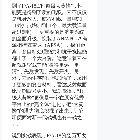
到了F/A-18E/F“超级大黄蜂”，性
能更是得到了质的飞跃。它不仅仅
是机身放大、航程和载弹量增加
（外挂点增加到11个，最大载弹量
超过8吨），更重要的是航电系统
的全面升级。换装了AN/APG-79有
源相控阵雷达（AESA），探测距
离、多目标处理能力和抗干扰性能
都上了一个大台阶。这意味着它在
超视距空战中能“看得更远、更
清”，先敌发现、先敌开火。另
外，它的生存能力也加强了，采用
了更多的复合材料，雷达反射截面
比早期型号更小。我总觉得，“超
级大黄蜂”更像是一个在原有优秀
平台上的“完全体”进化，把“大黄
蜂”的潜力彻底挖掘了出来，让它
即便面对新一代战机也有一战之
力。
说到实战表现，F/A-18的经历可太