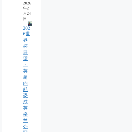
2026
年2
月24
日
202
6世
界
杯
展
望
：
英
超
内
耗
恐
成
英
格
兰
夺