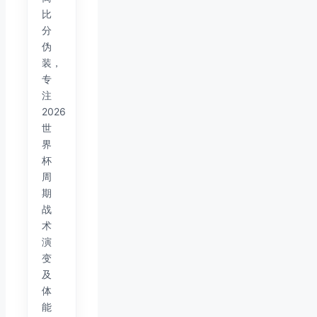
比
分
伪
装，
专
注
2026
世
界
杯
周
期
战
术
演
变
及
体
能