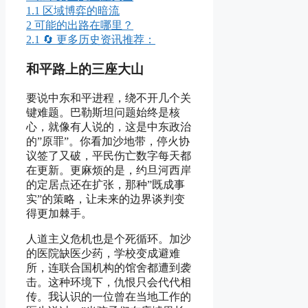
1.1
区域博弈的暗流
2
可能的出路在哪里？
2.1
🔄 更多历史资讯推荐：
和平路上的三座大山
要说中东和平进程，绕不开几个关
键难题。巴勒斯坦问题始终是核
心，就像有人说的，这是中东政治
的”原罪”。你看加沙地带，停火协
议签了又破，平民伤亡数字每天都
在更新。更麻烦的是，约旦河西岸
的定居点还在扩张，那种”既成事
实”的策略，让未来的边界谈判变
得更加棘手。
人道主义危机也是个死循环。加沙
的医院缺医少药，学校变成避难
所，连联合国机构的馆舍都遭到袭
击。这种环境下，仇恨只会代代相
传。我认识的一位曾在当地工作的