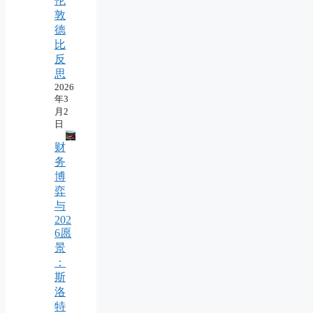
伦
敦
德
比
反
思
2026
年3
月2
日
财
务
博
弈
与
202
6愿
景
：
斯
洛
特