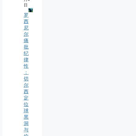
日
罗
西
尼
尔
痛
批
纪
律
性
：
切
尔
西
定
位
球
黑
洞
与