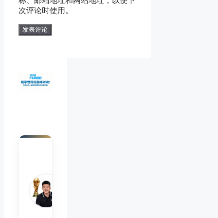
称、邮箱地址和网站地址，以便下
地
址
次评论时使用。
址
陈默
Chen
Mo
睿博
体育
观察
首席