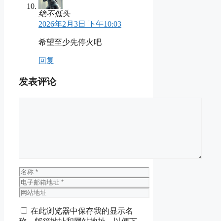
绝不低头
2026年2月3日 下午10:03
希望至少先停火吧
回复
发表评论
评
论
名
称
电
子
网
邮
站
在此浏览器中保存我的显示名
箱
地