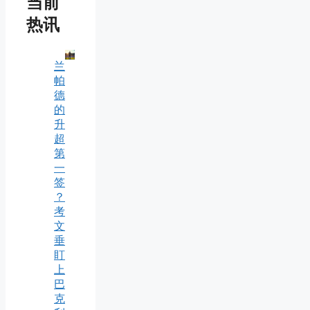
当前
热讯
兰
帕
德
的
升
超
第
一
签
？
考
文
垂
盯
上
巴
克