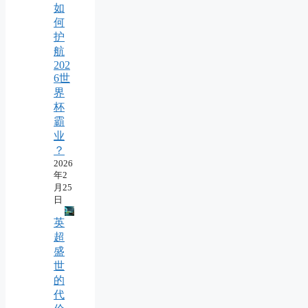
如
何
护
航
202
6世
界
杯
霸
业
？
2026
年2
月25
日
英
超
盛
世
的
代