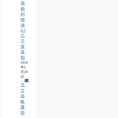
揭
秘
利
物
浦
4.5
亿
引
援
真
相
2026
年2
月28
日
尤
文
战
略
重
组