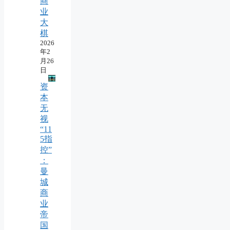
商
业
大
棋
2026
年2
月26
日
资
本
无
视
“11
5指
控”
：
曼
城
商
业
帝
国