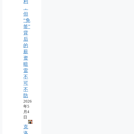
利
，
但
“免
签”
背
后
的
薪
资
暗
雷
不
可
不
防
2026
年5
月4
日
克
洛