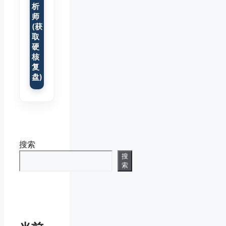
析
师
(获
取
硬
核
复
盘)
搜索
搜
索