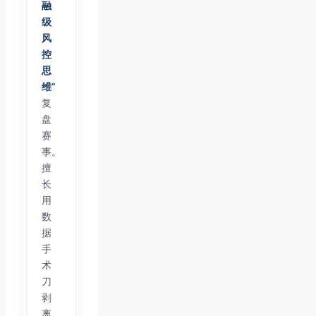
融
级
风
控
思
维”
复
盘
赛
事。
擅
长
用
数
据
手
术
刀
剥
离