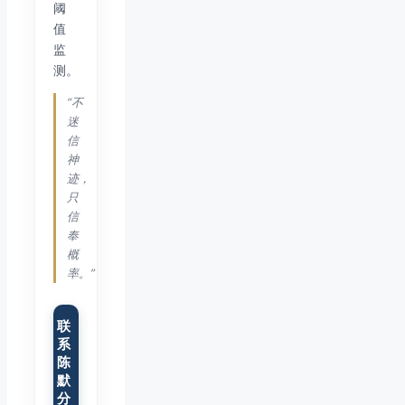
阈
值
监
测。
“不
迷
信
神
迹，
只
信
奉
概
率。”
联
系
陈
默
分