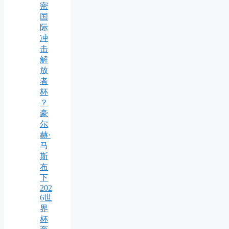
密
国
际
冲
击
解
放
者
杯
？
豪
尔
赫·
马
斯
布
下
202
6世
界
杯