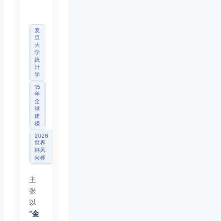
分析
师
复
旦
大
学
统
计
学
15
年
全
球
建
模
2026
世界
杯风
向标
主
张
以
“金