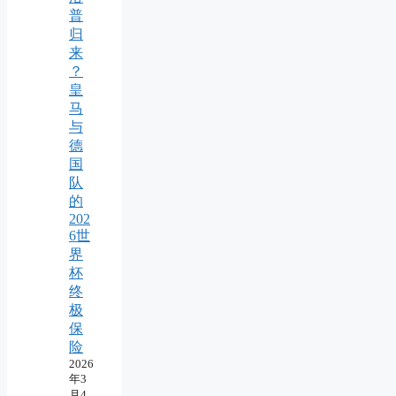
普
归
来
？
皇
马
与
德
国
队
的
202
6世
界
杯
终
极
保
险
2026
年3
月4