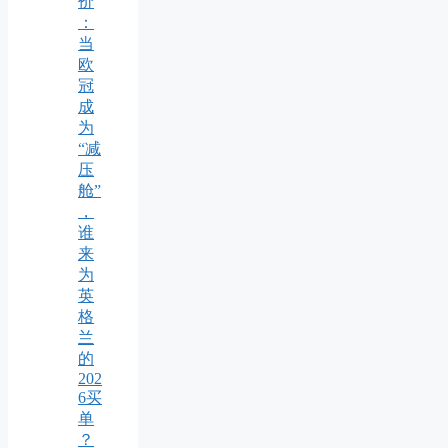
价
：
当
欧
冠
成
为
“减
压
舱”
，
谁
来
为
英
格
兰
的
202
6买
单
？