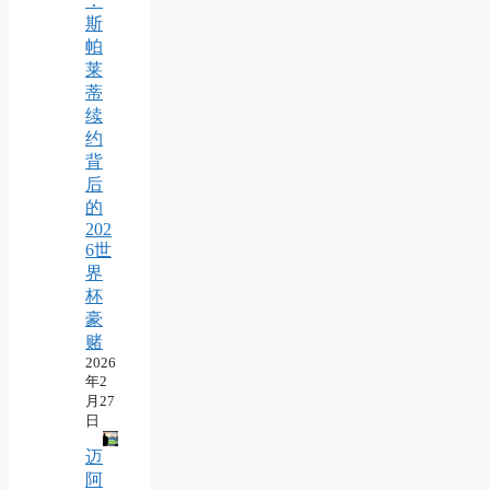
：
斯
帕
莱
蒂
续
约
背
后
的
202
6世
界
杯
豪
赌
2026
年2
月27
日
迈
阿