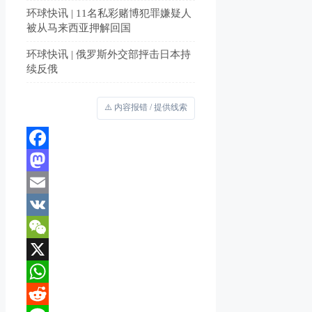
环球快讯 | 11名私彩赌博犯罪嫌疑人
被从马来西亚押解回国
环球快讯 | 俄罗斯外交部抨击日本持
续反俄
⚠️ 内容报错 / 提供线索
Facebook
Mastodon
Email
VK
WeChat
X
WhatsApp