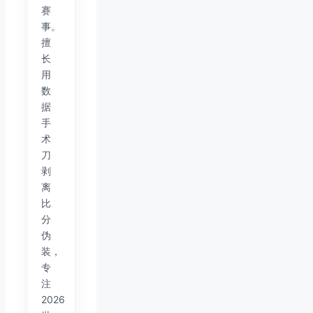
赛
事。
擅
长
用
数
据
手
术
刀
剥
离
比
分
伪
装，
专
注
2026