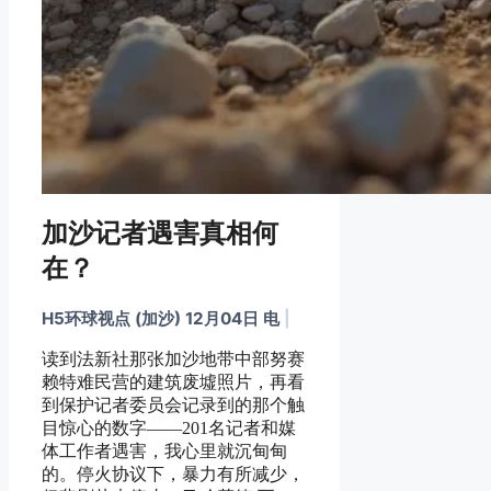
加沙记者遇害真相何
在？
H5环球视点 (加沙) 12月04日 电
|
读到法新社那张加沙地带中部努赛
赖特难民营的建筑废墟照片，再看
到保护记者委员会记录到的那个触
目惊心的数字——201名记者和媒
体工作者遇害，我心里就沉甸甸
的。停火协议下，暴力有所减少，