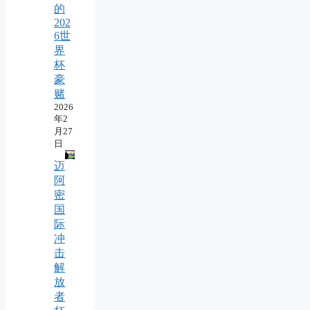
的
202
6世
界
杯
豪
赌
2026
年2
月27
日
迈
阿
密
国
际
冲
击
解
放
者