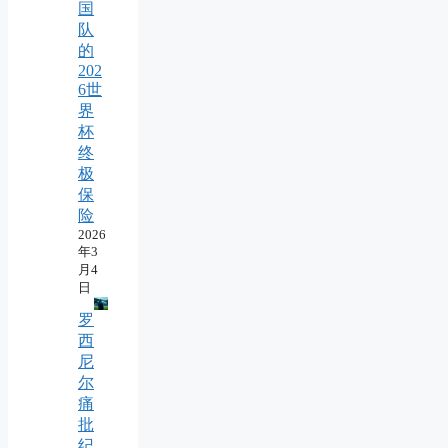
国
队
的
202
6世
界
杯
终
极
保
险
2026
年3
月4
日
罗
西
尼
尔
痛
批
纪