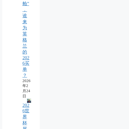
舱”
，
谁
来
为
英
格
兰
的
202
6买
单
？
2026
年2
月24
日
202
6世
界
杯
展