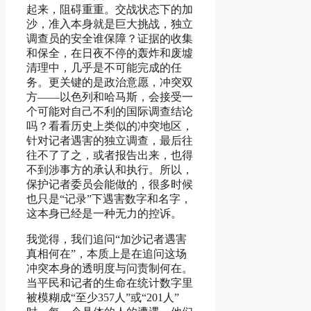
起来，阻碍重重。交战状态下的加
沙，准入本身就是巨大挑战，独立
调查员的安全谁保障？证据的收集
和保全，在日夜不停的轰炸和废墟
清理中，几乎是不可能完成的任
务。更关键的是政治意愿，冲突双
方——以色列和哈马斯，会接受一
个可能对自己不利的国际调查结论
吗？看看历史上类似的冲突地区，
针对记者遇害的独立调查，最后往
往不了了之，或者报告出来，也得
不到涉事方的承认和执行。所以，
保护记者委员会能做的，很多时候
也只是“记录”下遇害数字和名字，
这本身已经是一种无力的控诉。
我觉得，我们追问“加沙记者遇害
真相何在”，本质上是在追问这场
冲突本身的透明度与问责制何在。
当平民和记者的生命在统计数字里
被模糊成“至少357人”或“201人”