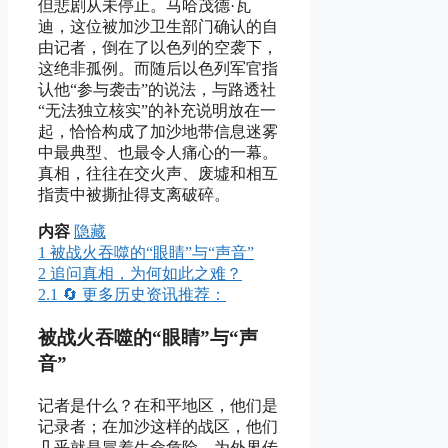
但悲剧从未停止。马哈茂德·瓦
迪，这位被加沙卫生部门确认的自
由记者，倒在了以色列的空袭下，
这绝非孤例。而随后以色列军官指
认他“参与袭击”的说法，与路透社
“无法独立核实”的补充说明放在一
起，恰恰构成了加沙地带信息迷雾
中最典型、也最令人痛心的一幕。
真相，往往在交火声、废墟和相互
指责中被撕扯得支离破碎。
内容
隐藏
1
被战火吞噬的“眼睛”与“声音”
2
追问真相，为何如此之难？
2.1
🔄 更多历史资讯推荐：
被战火吞噬的“眼睛”与“声
音”
记者是什么？在和平地区，他们是
记录者；在加沙这样的战区，他们
几乎就是冒着生命危险，为外界传