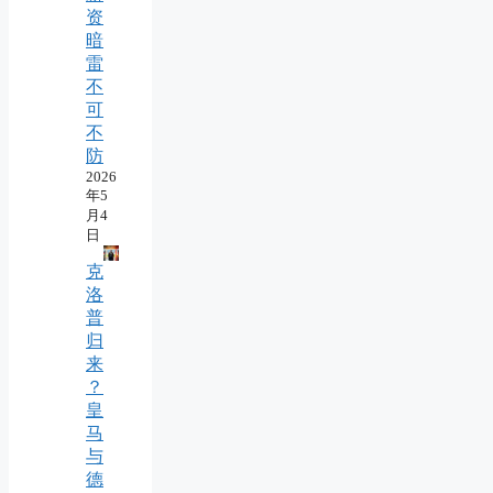
资
暗
雷
不
可
不
防
2026
年5
月4
日
克
洛
普
归
来
？
皇
马
与
德