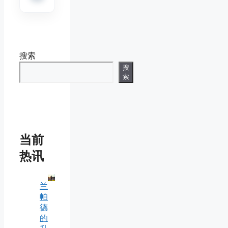
搜索
搜
索
当前
热讯
兰
帕
德
的