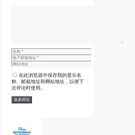
评
论
名
称
电
子
网
邮
站
在此浏览器中保存我的显示名
箱
地
称、邮箱地址和网站地址，以便下
地
址
次评论时使用。
址