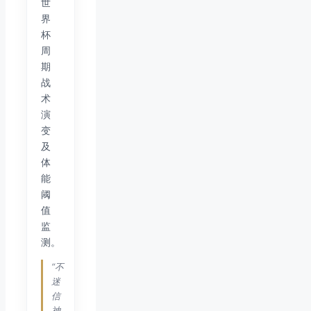
世
界
杯
周
期
战
术
演
变
及
体
能
阈
值
监
测。
“不
迷
信
神