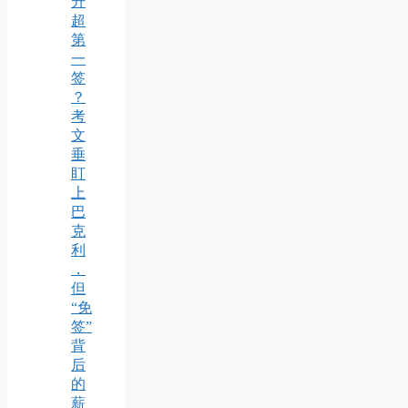
升
超
第
一
签
？
考
文
垂
盯
上
巴
克
利
，
但
“免
签”
背
后
的
薪