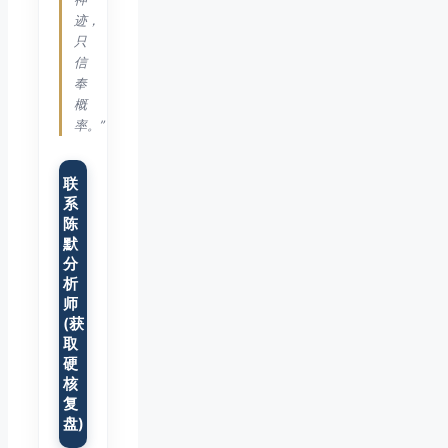
迹，
只
信
奉
概
率。”
联
系
陈
默
分
析
师
(获
取
硬
核
复
盘)