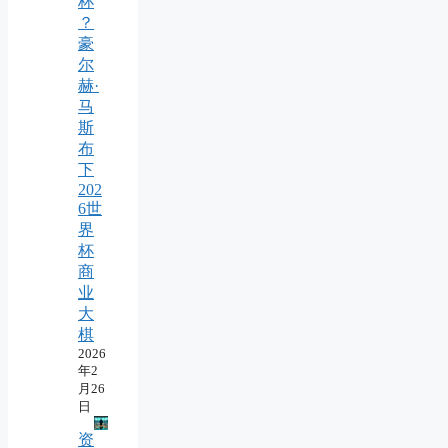
杯
？
豪
尔
赫·
马
斯
布
下
202
6世
界
杯
商
业
大
棋
2026
年2
月26
日
资