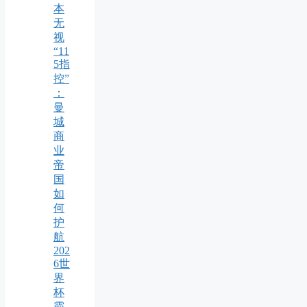
本
无
视
“11
5指
控”
：
曼
城
商
业
帝
国
如
何
护
航
202
6世
界
杯
霸