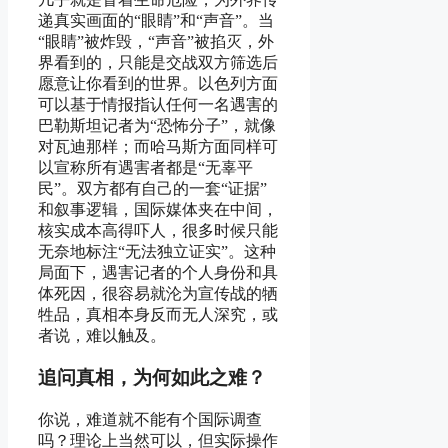
递真实画面的“眼睛”和“声音”。当
“眼睛”被炸毁，“声音”被掐灭，外
界看到的，只能是交战双方筛选后
愿意让你看到的世界。以色列方面
可以基于情报指认任何一名遇害的
巴勒斯坦记者为“恐怖分子”，就像
对瓦迪那样；而哈马斯方面同样可
以宣称所有遇害者都是“无辜平
民”。双方都有自己的一套“证据”
和叙事逻辑，国际媒体夹在中间，
核实成本高得吓人，很多时候只能
无奈地标注“无法独立证实”。这种
局面下，遇害记者的个人身份和具
体死因，很容易就沦为宣传战的牺
牲品，真相本身反而无人深究，或
者说，难以触及。
追问真相，为何如此之难？
你说，难道就不能有个国际调查
吗？理论上当然可以，但实际操作