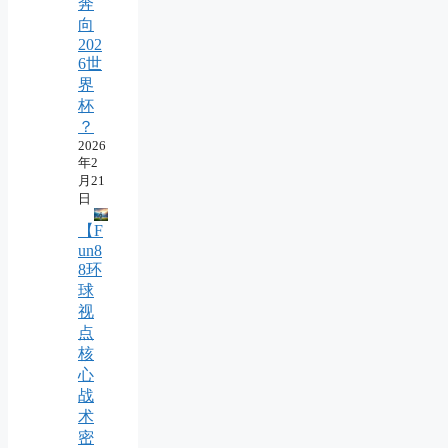
奔
向
202
6世
界
杯
？
2026
年2
月21
日
【F
un8
8环
球
视
点
核
心
战
术
密