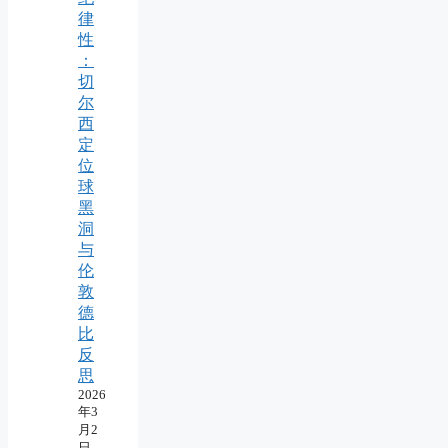
律
性
：
切
尔
西
定
位
球
黑
洞
与
伦
敦
德
比
反
思
2026
年3
月2
日