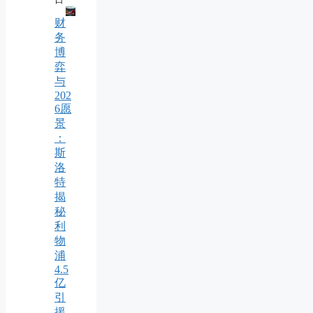
财
务
博
弈
与
202
6愿
景
：
斯
洛
特
揭
秘
利
物
浦
4.5
亿
引
援