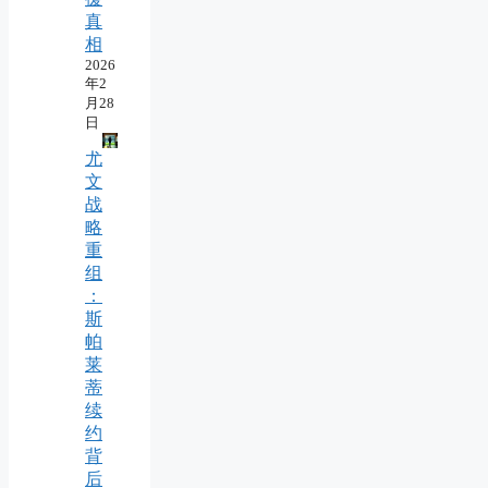
真
相
2026
年2
月28
日
尤
文
战
略
重
组
：
斯
帕
莱
蒂
续
约
背
后