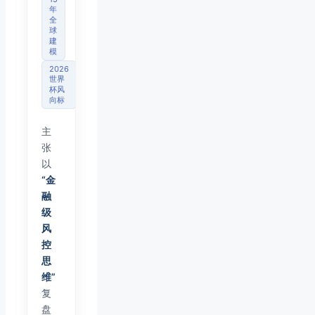
年
全
球
建
模
2026
世界
杯风
向标
主
张
以
“金
融
级
风
控
思
维”
复
盘