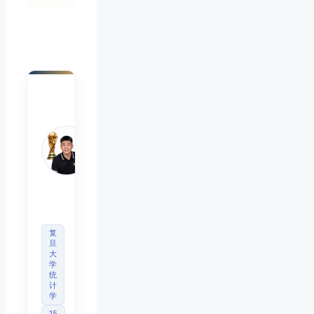
陈默
Chen
Mo
睿博
体育
观察
首席
分析
师
复
旦
大
学
统
计
学
15