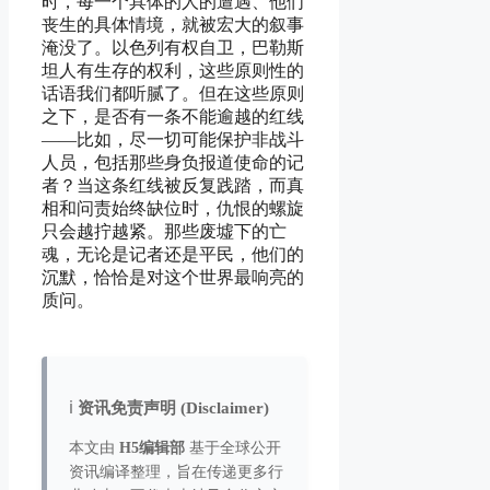
时，每一个具体的人的遭遇、他们
丧生的具体情境，就被宏大的叙事
淹没了。以色列有权自卫，巴勒斯
坦人有生存的权利，这些原则性的
话语我们都听腻了。但在这些原则
之下，是否有一条不能逾越的红线
——比如，尽一切可能保护非战斗
人员，包括那些身负报道使命的记
者？当这条红线被反复践踏，而真
相和问责始终缺位时，仇恨的螺旋
只会越拧越紧。那些废墟下的亡
魂，无论是记者还是平民，他们的
沉默，恰恰是对这个世界最响亮的
质问。
ℹ️
资讯免责声明 (Disclaimer)
本文由
H5编辑部
基于全球公开
资讯编译整理，旨在传递更多行