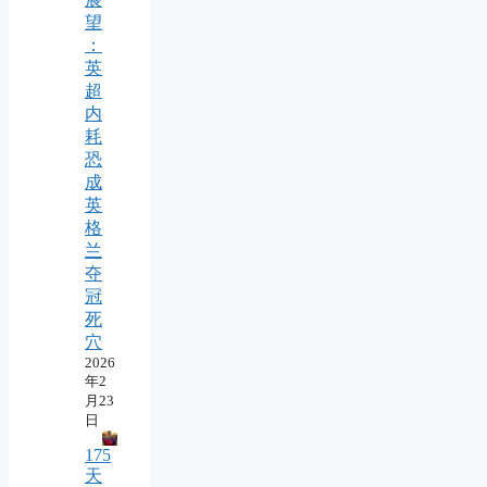
望
：
英
超
内
耗
恐
成
英
格
兰
夺
冠
死
穴
2026
年2
月23
日
175
天