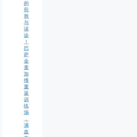
的
煎
熬
与
误
诊
！
巴
萨
金
童
加
维
重
返
训
练
场
，
满
血