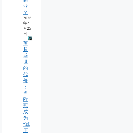
业
？
2026
年2
月25
日
英
超
盛
世
的
代
价
：
当
欧
冠
成
为
“减
压