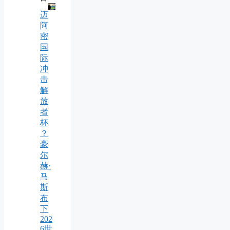
迈
阿
密
国
际
冲
击
解
放
者
杯
？
豪
尔
赫·
马
斯
布
下
202
6世