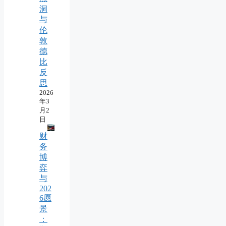
洞
与
伦
敦
德
比
反
思
2026
年3
月2
日
财
务
博
弈
与
202
6愿
景
：