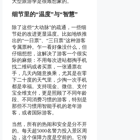
大型旅游季是很难想象的。
细节里的“温度”与“智慧”
除了这些“大动脉”的疏通，一些细
节处的改进更显温度。比如地铁推
出的“一日票”、“三日票”这种游客
专属票种。乍一看好像没什么，但
仔细想想，这解决了游客一个很实
际的麻烦：不用每次进站都掏手机
找二维码或者买票，一张通票在
手，几天内随意换乘，尤其是在零
下二十度的天气里，少掏一次手机
都是幸福。支持现金、微信、支付
宝全维支付，更是照顾了不同年龄
段、不同消费习惯的游客，特别是
那些不习惯用智能手机的老年游
客，或者国际游客。
当然，所有的热闹和安全是分不开
的。每天超5000名警力投入景区周
边，这个保障力度是空前的。它传