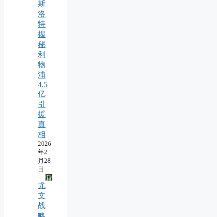
斯
洛
特
揭
秘
利
物
浦
4.5
亿
引
援
真
相
2026
年2
月28
日
尤
文
战
略