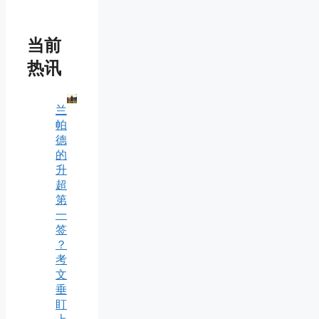
当前
热讯
兰
帕
德
的
升
超
第
一
签
？
考
文
垂
盯