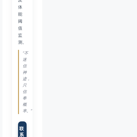
体
能
阈
值
监
测。
“不
迷
信
神
迹，
只
信
奉
概
率。”
联
系