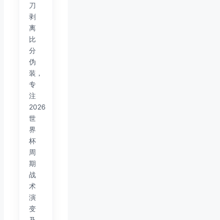
刀
剥
离
比
分
伪
装，
专
注
2026
世
界
杯
周
期
战
术
演
变
及