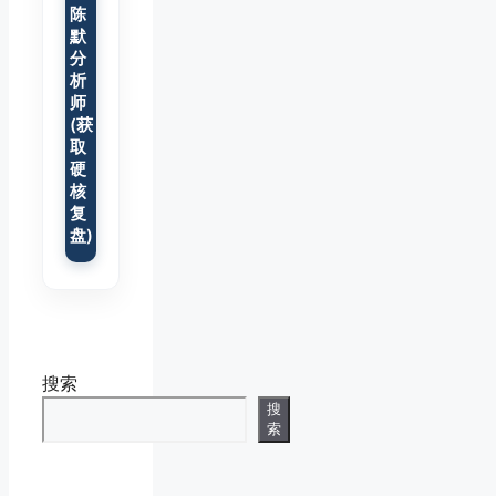
陈
默
分
析
师
(获
取
硬
核
复
盘)
搜索
搜
索