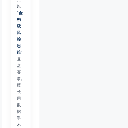
以
“金
融
级
风
控
思
维”
复
盘
赛
事。
擅
长
用
数
据
手
术