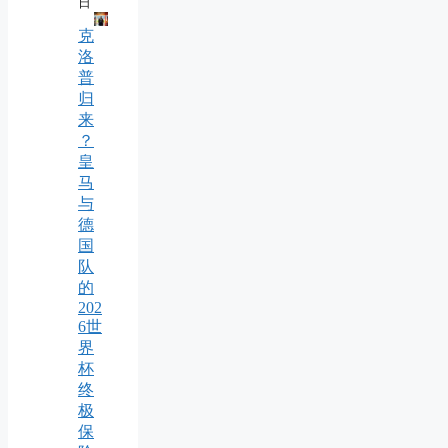
日
克
洛
普
归
来
？
皇
马
与
德
国
队
的
202
6世
界
杯
终
极
保