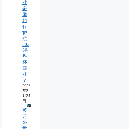
业
帝
国
如
何
护
航
202
6世
界
杯
霸
业
？
2026
年2
月25
日
英
超
盛
世