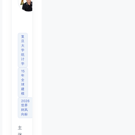
体育
观察
首席
分析
师
复
旦
大
学
统
计
学
15
年
全
球
建
模
2026
世界
杯风
向标
主
张