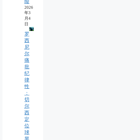
险
2026
年3
月4
日
罗
西
尼
尔
痛
批
纪
律
性
：
切
尔
西
定
位
球
黑