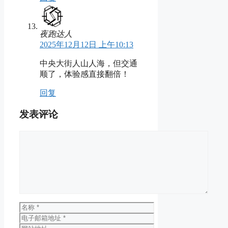
夜跑达人
2025年12月12日 上午10:13
中央大街人山人海，但交通
顺了，体验感直接翻倍！
回复
发表评论
评
论
名
称
电
子
网