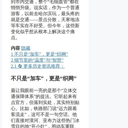
到市内交通，整个“毛细血管”都在
悄悄升级。说实话，作为一个普通
游客，以前去哈尔滨玩，最头疼的
就是交通——景点分散，天寒地冻
等车实在不好受。但今年，这些新
变化似乎想从根本上解决这个痛
点。
内容
隐藏
1
不只是“加车”，更是“织网”
2
细节里的“温度”与“智慧”
2.1
🔄 更多历史资讯推荐：
不只是“加车”，更是“织网”
最让我眼前一亮的是那个“立体交
通保障体系”的提法。它听起来有
点官方，但落到实处，其实特别贴
心。比如，铁路部门说“运力跟着
客流走”，这可不是一句空话。他
们直接对漠河、亚布力这些热门冰
雪目的地“开小灶”，用动车重联、