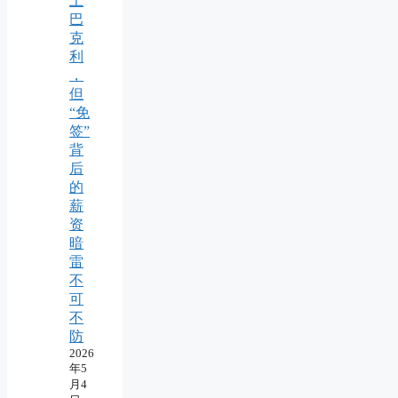
上
巴
克
利
，
但
“免
签”
背
后
的
薪
资
暗
雷
不
可
不
防
2026
年5
月4