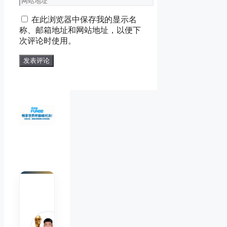
邮
站
在此浏览器中保存我的显示名
箱
地
称、邮箱地址和网站地址，以便下
地
址
次评论时使用。
址
陈默
Chen
Mo
睿博