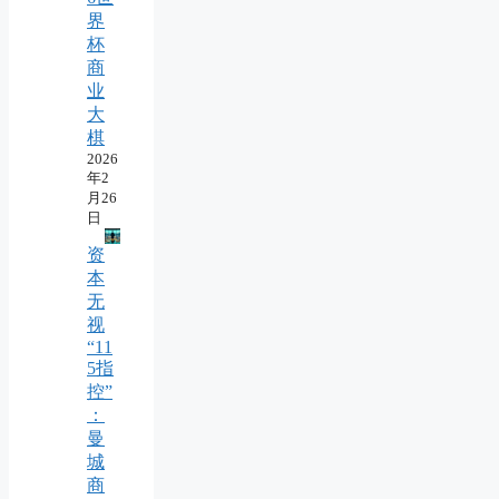
界
杯
商
业
大
棋
2026
年2
月26
日
资
本
无
视
“11
5指
控”
：
曼
城
商