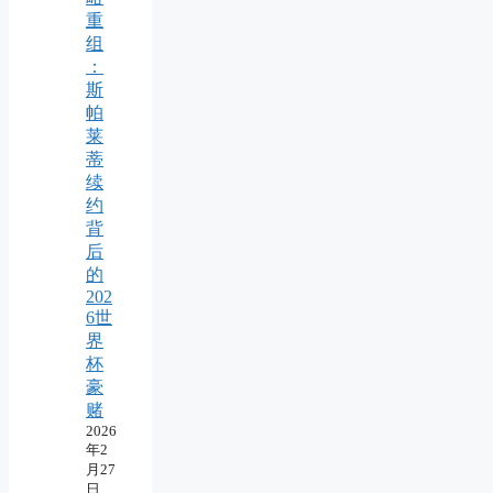
重
组
：
斯
帕
莱
蒂
续
约
背
后
的
202
6世
界
杯
豪
赌
2026
年2
月27
日