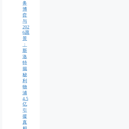
务
博
弈
与
202
6愿
景
：
斯
洛
特
揭
秘
利
物
浦
4.5
亿
引
援
真
相