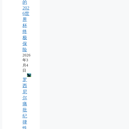
的
202
6世
界
杯
终
极
保
险
2026
年3
月4
日
罗
西
尼
尔
痛
批
纪
律
性