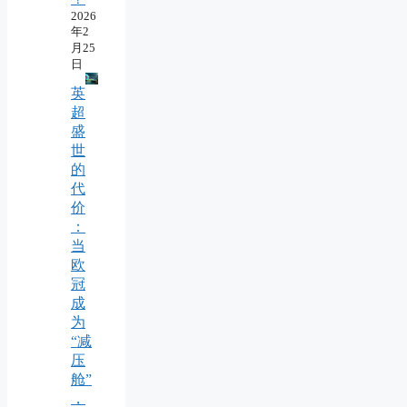
2026
年2
月25
日
英
超
盛
世
的
代
价
：
当
欧
冠
成
为
“减
压
舱”
，