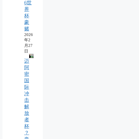
6世
界
杯
豪
赌
2026
年2
月27
日
迈
阿
密
国
际
冲
击
解
放
者
杯
？