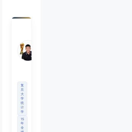
陈默
Chen
Mo
睿博
体育
观察
首席
分析
师
复
旦
大
学
统
计
学
15
年
全
球