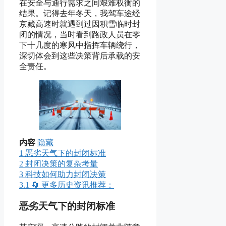
在安全与通行需求之间艰难权衡的
结果。记得去年冬天，我驾车途经
京藏高速时就遇到过因积雪临时封
闭的情况，当时看到路政人员在零
下十几度的寒风中指挥车辆绕行，
深切体会到这些决策背后承载的安
全责任。
内容
隐藏
1
恶劣天气下的封闭标准
2
封闭决策的复杂考量
3
科技如何助力封闭决策
3.1
🔄 更多历史资讯推荐：
恶劣天气下的封闭标准