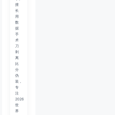
擅
长
用
数
据
手
术
刀
剥
离
比
分
伪
装，
专
注
2026
世
界