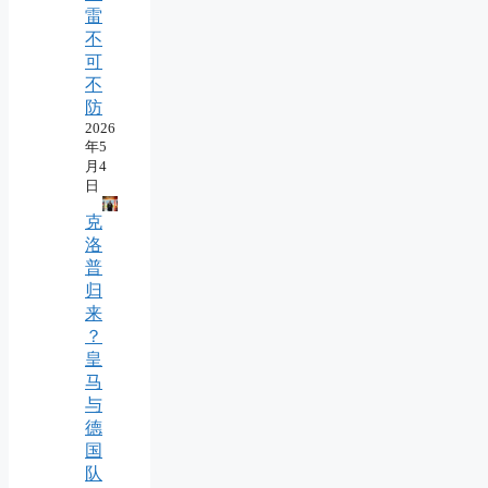
雷
不
可
不
防
2026
年5
月4
日
克
洛
普
归
来
？
皇
马
与
德
国
队