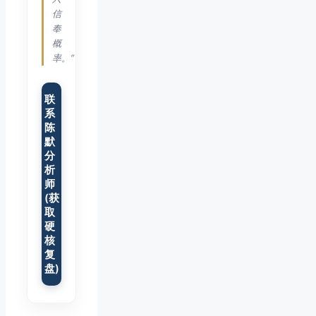
信
奉
概
率。”
联
系
陈
默
分
析
师
(获
取
硬
核
复
盘)