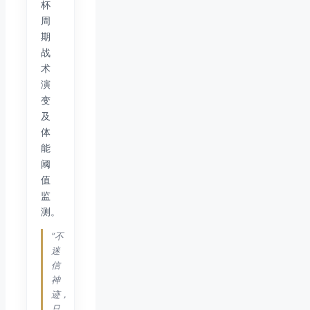
杯
周
期
战
术
演
变
及
体
能
阈
值
监
测。
“不
迷
信
神
迹，
只