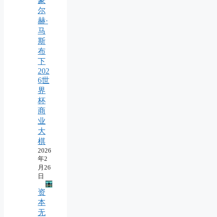
豪
尔
赫·
马
斯
布
下
202
6世
界
杯
商
业
大
棋
2026
年2
月26
日
资
本
无