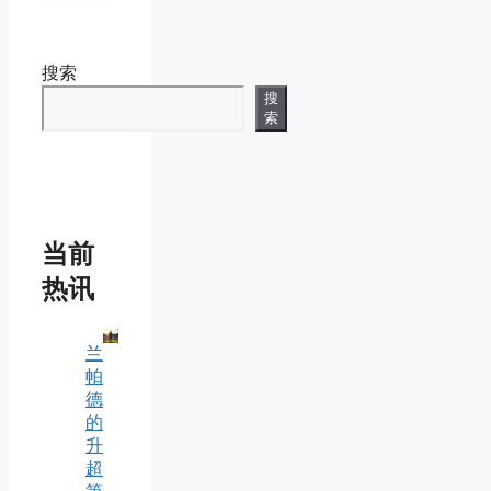
搜索
搜
索
当前
热讯
兰
帕
德
的
升
超