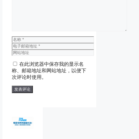
论
名
称
电
子
网
邮
站
在此浏览器中保存我的显示名
箱
地
称、邮箱地址和网站地址，以便下
地
址
次评论时使用。
址