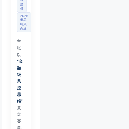
建
模
2026
世界
杯风
向标
主
张
以
“金
融
级
风
控
思
维”
复
盘
赛
事。