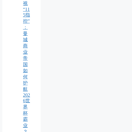
视
“11
5指
控”
：
曼
城
商
业
帝
国
如
何
护
航
202
6世
界
杯
霸
业
？