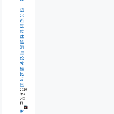
：
切
尔
西
定
位
球
黑
洞
与
伦
敦
德
比
反
思
2026
年3
月2
日
财