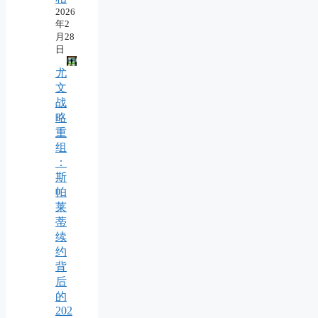
2026
年2
月28
日
尤
文
战
略
重
组
：
斯
帕
莱
蒂
续
约
背
后
的
202