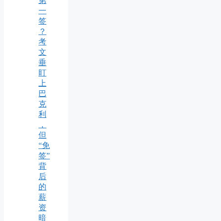
第
一
签
？
考
文
垂
盯
上
巴
克
利
，
但
“免
签”
背
后
的
薪
资
暗