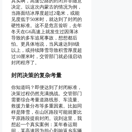
其实啊，高速公路的封闭并非随意
决定。以这次内蒙古的情况为例，
当路面结冰厚度超过2毫米，或能
见度低于50米时，就达到了封闭的
硬性标准。这不是危言耸听，去年
冬天在G6高速上就发生过因薄冰
导致的多车追尾事故，想想都后
怕。更具体地说，当风速达到8级
以上，或持续降雪导致积雪厚度超
过10厘米时，交管部门就必须启动
封闭程序了。
封闭决策的复杂考量
你知道吗？即便达到了封闭标准，
决策过程仍然充满挑战。交管部门
需要综合考量道路线形、车流量、
救援力量分布等多重因素。比如同
样是降雪，在山区路段可能就要比
平原路段提前封闭。说到这里，我
想起一个真实案例：某年春运期
间，某高速因为担心影响返乡车辆