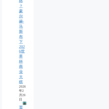
杯
？
豪
尔
赫·
马
斯
布
下
202
6世
界
杯
商
业
大
棋
2026
年2
月26
日
资