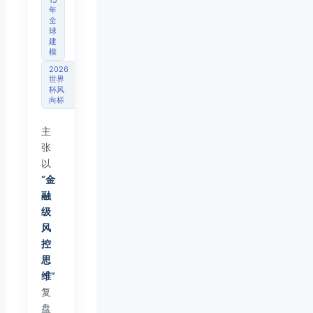
15
年
全
球
建
模
2026
世界
杯风
向标
主
张
以
“金
融
级
风
控
思
维”
复
盘