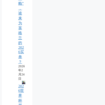
舱”
，
谁
来
为
英
格
兰
的
202
6买
单
？
2026
年2
月24
日
202
6世
界
杯