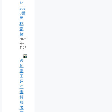
的
202
6世
界
杯
豪
赌
2026
年2
月27
日
迈
阿
密
国
际
冲
击
解
放
者