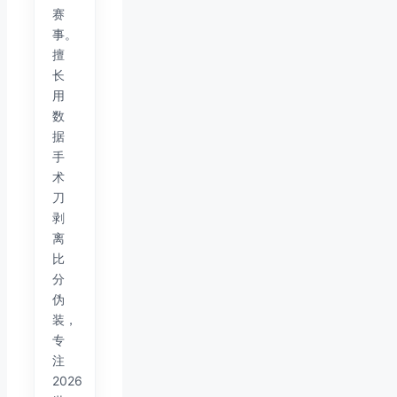
赛
事。
擅
长
用
数
据
手
术
刀
剥
离
比
分
伪
装，
专
注
2026