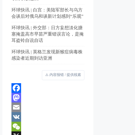
环球快讯 | 白宫：美陆军部长与乌方
会谈后对俄乌和谈新计划感到“乐观”
环球快讯 | 外交部：日方妄想淡化搪
塞掩盖高市早苗严重错误言论，是掩
耳盗铃自说自话
环球快讯 | 英格兰发现新猴痘病毒株
感染者近期到访亚洲
⚠️ 内容报错 / 提供线索
Facebook
Mastodon
Email
VK