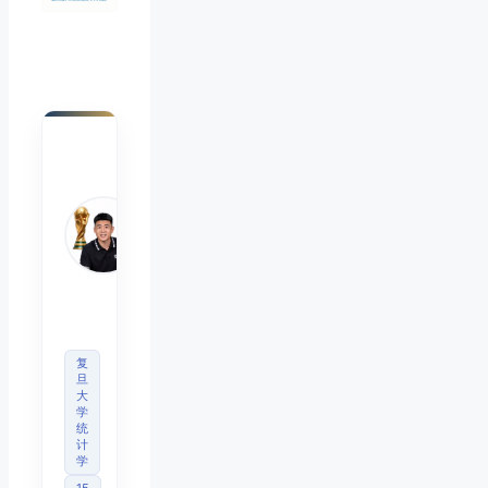
陈默
Chen
Mo
睿博
体育
观察
首席
分析
师
复
旦
大
学
统
计
学