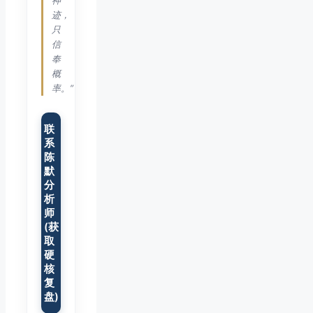
神
迹，
只
信
奉
概
率。”
联
系
陈
默
分
析
师
(获
取
硬
核
复
盘)