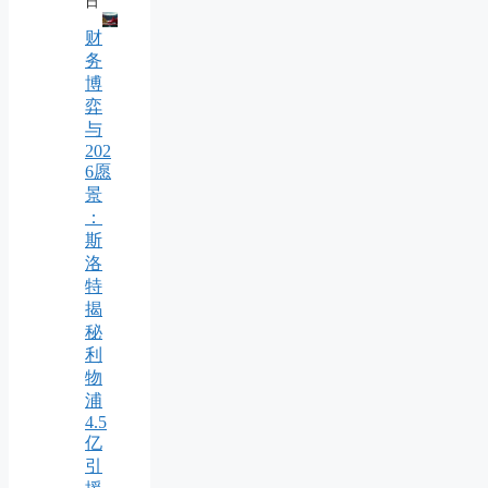
日
财
务
博
弈
与
202
6愿
景
：
斯
洛
特
揭
秘
利
物
浦
4.5
亿
引