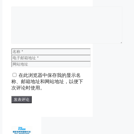
评
论
名
称
电
子
网
邮
站
在此浏览器中保存我的显示名
箱
地
称、邮箱地址和网站地址，以便下
地
址
次评论时使用。
址