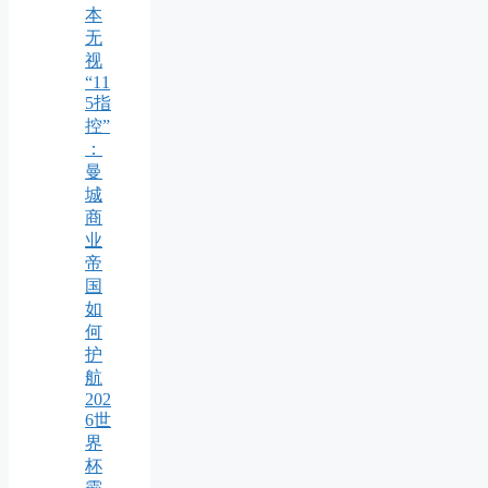
本
无
视
“11
5指
控”
：
曼
城
商
业
帝
国
如
何
护
航
202
6世
界
杯