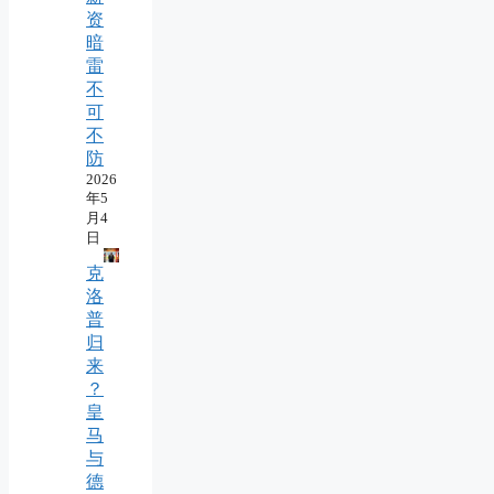
资
暗
雷
不
可
不
防
2026
年5
月4
日
克
洛
普
归
来
？
皇
马
与
德