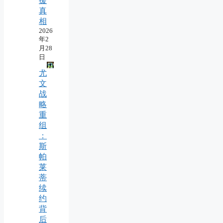
援
真
相
2026
年2
月28
日
尤
文
战
略
重
组
：
斯
帕
莱
蒂
续
约
背
后