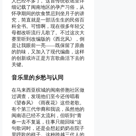
人已经不多了。这首传统歌谣里详
细记载了闽南地区的孕产习俗，从
怀孕期间的饮食禁忌到坐月子的讲
究，简直就是一部活生生的民俗百
科全书。可惜啊，现在很多年轻父
母都改听流行儿歌了。不过这次大
赛里听到改编版的《西北风》，倒
是让我眼前一亮——既保留了原曲
的韵味，又加入了现代编曲，这样
的创新或许正是方言歌曲活下去的
关键。
音乐里的乡愁与认同
在马来西亚槟城的闽南侨胞社区做
过调查，发现他们至今还传唱着
《望春风》《雨夜花》这些老歌。
有个第三代华裔和我说，虽然他的
闽南语已经不太流利，但听到“青
春一去不复返，往事只能回味”这
句歌词时，还是会想起奶奶在院子
里哼歌的样子。这种跨越三代人的