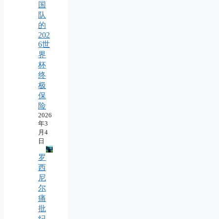
国
队
的
202
6世
界
杯
终
极
保
险
2026
年3
月4
日
罗
西
尼
尔
痛
批
纪