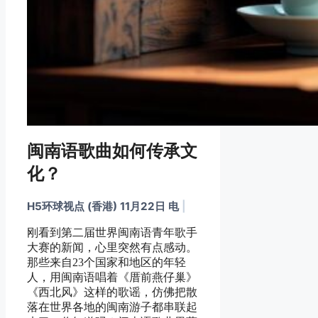
闽南语歌曲如何传承文
化？
H5环球视点 (香港) 11月22日 电
|
刚看到第二届世界闽南语青年歌手
大赛的新闻，心里突然有点感动。
那些来自23个国家和地区的年轻
人，用闽南语唱着《厝前燕仔巢》
《西北风》这样的歌谣，仿佛把散
落在世界各地的闽南游子都串联起