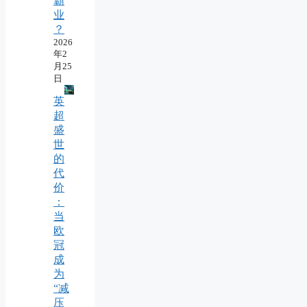
霸
业
？
2026
年2
月25
日
英
超
盛
世
的
代
价
：
当
欧
冠
成
为
“减
压