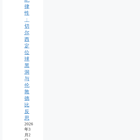
律
性
：
切
尔
西
定
位
球
黑
洞
与
伦
敦
德
比
反
思
2026
年3
月2