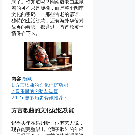
来了。你知道吗？闽南语歌曲里藏
着的可不只是旋律，而是整个闽南
文化的密码——那些古老的谚语、
独特的生活智慧，还有海外华侨对
故乡的眷恋，都通过一首首歌被悄
悄保存下来。
内容
隐藏
1
方言歌曲的文化记忆功能
2
音乐里的乡愁与认同
2.1
🔄 更多历史资讯推荐：
方言歌曲的文化记忆功能
记得去年在泉州听一位老艺人说，
现在能完整唱出《病子歌》的年轻