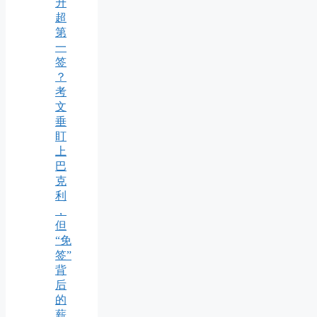
升
超
第
一
签
？
考
文
垂
盯
上
巴
克
利
，
但
“免
签”
背
后
的
薪