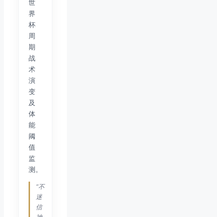
世
界
杯
周
期
战
术
演
变
及
体
能
阈
值
监
测。
“不
迷
信