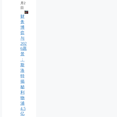
月2
日
财
务
博
弈
与
202
6愿
景
：
斯
洛
特
揭
秘
利
物
浦
4.5
亿