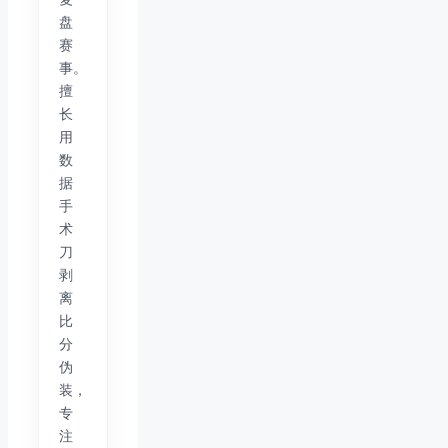
盘
赛
事。
擅
长
用
数
据
手
术
刀
剥
离
比
分
伪
装，
专
注