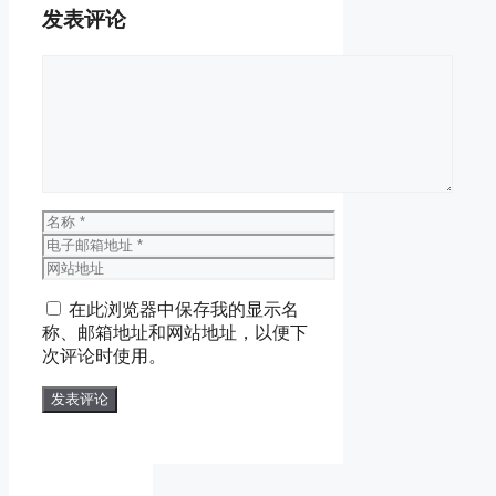
发表评论
评
论
名
称
电
子
网
邮
站
在此浏览器中保存我的显示名
箱
地
称、邮箱地址和网站地址，以便下
地
址
次评论时使用。
址