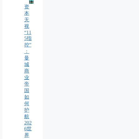
资
本
无
视
“11
5指
控”
：
曼
城
商
业
帝
国
如
何
护
航
202
6世
界