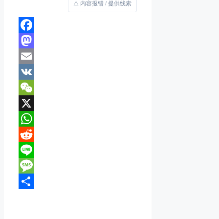
⚠️ 内容报错 / 提供线索
Facebook
Mastodon
Email
VK
WeChat
X
WhatsApp
Reddit
Line
Message
分
享