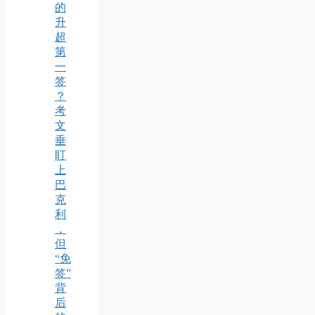
的
升
超
第
一
签
？
考
文
垂
盯
上
巴
克
利
，
但
“免
签”
背
后