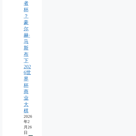
者
杯
？
豪
尔
赫·
马
斯
布
下
202
6世
界
杯
商
业
大
棋
2026
年2
月26
日