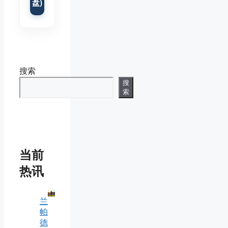
盘)
搜索
搜
索
当前
热讯
兰
帕
德