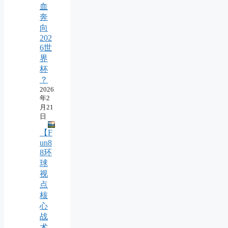
血
奔
向
202
6世
界
杯
？
2026
年2
月21
日
【F
un8
8环
球
视
点
核
心
战
术