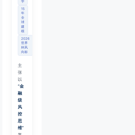
学
15
年
全
球
建
模
2026
世界
杯风
向标
主
张
以
“金
融
级
风
控
思
维”
复