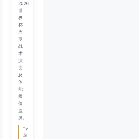
2026
世
界
杯
周
期
战
术
演
变
及
体
能
阈
值
监
测。
“不
迷