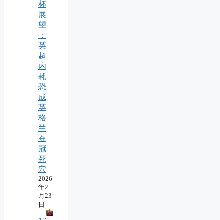
杯
展
望
：
英
超
内
耗
恐
成
英
格
兰
夺
冠
死
穴
2026
年2
月23
日