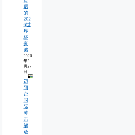
背
后
的
202
6世
界
杯
豪
赌
2026
年2
月27
日
迈
阿
密
国
际
冲
击
解
放