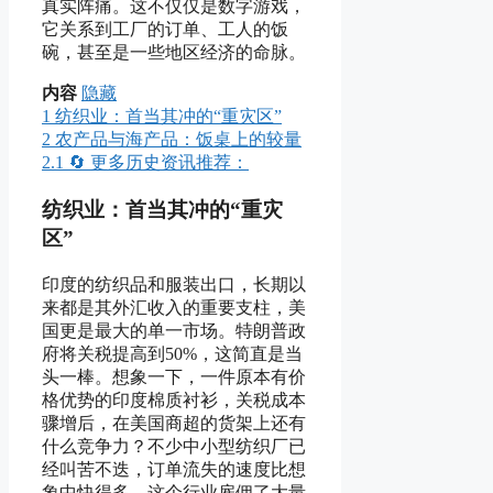
真实阵痛。这不仅仅是数字游戏，
它关系到工厂的订单、工人的饭
碗，甚至是一些地区经济的命脉。
内容
隐藏
1
纺织业：首当其冲的“重灾区”
2
农产品与海产品：饭桌上的较量
2.1
🔄 更多历史资讯推荐：
纺织业：首当其冲的“重灾
区”
印度的纺织品和服装出口，长期以
来都是其外汇收入的重要支柱，美
国更是最大的单一市场。特朗普政
府将关税提高到50%，这简直是当
头一棒。想象一下，一件原本有价
格优势的印度棉质衬衫，关税成本
骤增后，在美国商超的货架上还有
什么竞争力？不少中小型纺织厂已
经叫苦不迭，订单流失的速度比想
象中快得多。这个行业雇佣了大量