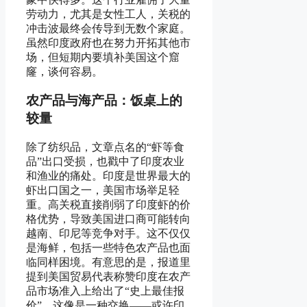
劳动力，尤其是女性工人，关税的
冲击波最终会传导到无数个家庭。
虽然印度政府也在努力开拓其他市
场，但短期内要填补美国这个窟
窿，谈何容易。
农产品与海产品：饭桌上的
较量
除了纺织品，文章点名的“虾等食
品”出口受损，也戳中了印度农业
和渔业的痛处。印度是世界最大的
虾出口国之一，美国市场举足轻
重。高关税直接削弱了印度虾的价
格优势，导致美国进口商可能转向
越南、印尼等竞争对手。这不仅仅
是海鲜，包括一些特色农产品也面
临同样困境。有意思的是，报道里
提到美国贸易代表称赞印度在农产
品市场准入上给出了“史上最佳报
价”，这像是一种交换——或许印