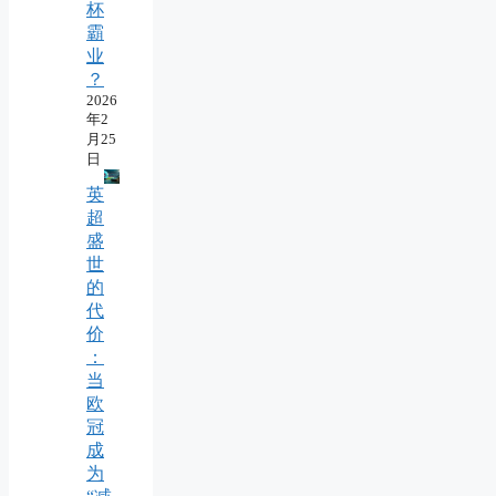
杯
霸
业
？
2026
年2
月25
日
英
超
盛
世
的
代
价
：
当
欧
冠
成
为