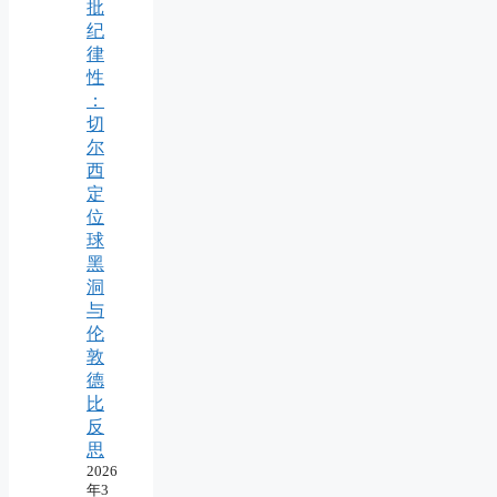
批
纪
律
性
：
切
尔
西
定
位
球
黑
洞
与
伦
敦
德
比
反
思
2026
年3