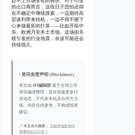
赶不上市场变化的脚步。对于印度
的出口商而言，这段日子恐怕还得
在不确定中继续摸索，一边期待高
层谈判带来转机，一边不得不狠下
心来做最坏的打算——比如开拓中
东、欧洲乃至本土市场。这场由关
税引发的行业地震，余波可能还会
持续很久。
ℹ️
资讯免责声明 (Disclaimer)
本文由
H5编辑部
基于全球公开
资讯编译整理，旨在传递更多行
业动态，不代表本站及合作方立
场。内容仅供参考，不构成投资
建议。
🔗
本文永久链接：
关税争端影响印
度哪些出口行业？