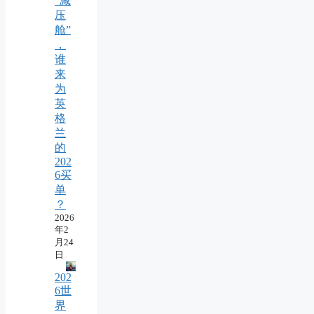
“减
压
舱”
，
谁
来
为
英
格
兰
的
202
6买
单
？
2026
年2
月24
日
202
6世
界