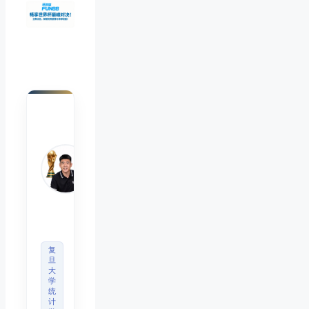
陈默
Chen
Mo
睿博
体育
观察
首席
分析
师
复
旦
大
学
统
计