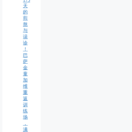
175
天
的
煎
熬
与
误
诊
！
巴
萨
金
童
加
维
重
返
训
练
场
，
满