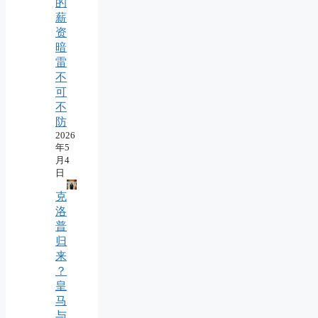
的
薪
资
暗
雷
不
可
不
防
2026
年5
月4
日
克
洛
普
归
来
？
皇
马
与