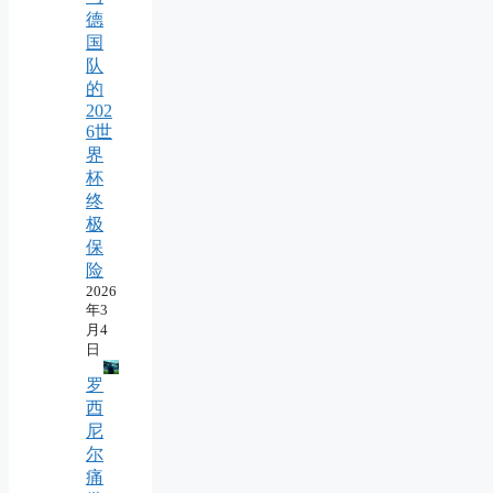
德
国
队
的
202
6世
界
杯
终
极
保
险
2026
年3
月4
日
罗
西
尼
尔
痛