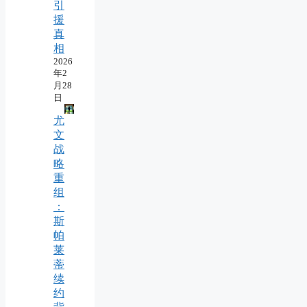
引
援
真
相
2026
年2
月28
日
尤
文
战
略
重
组
：
斯
帕
莱
蒂
续
约