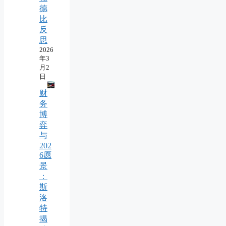
德
比
反
思
2026
年3
月2
日
财
务
博
弈
与
202
6愿
景
：
斯
洛
特
揭