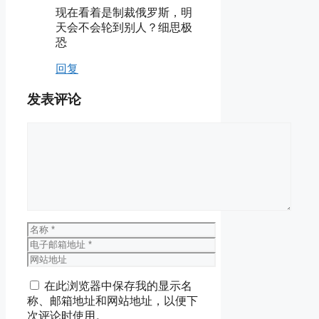
现在看着是制裁俄罗斯，明
天会不会轮到别人？细思极
恐
回复
发表评论
评
论
名
称
电
子
网
邮
站
在此浏览器中保存我的显示名
箱
地
称、邮箱地址和网站地址，以便下
地
址
次评论时使用。
址