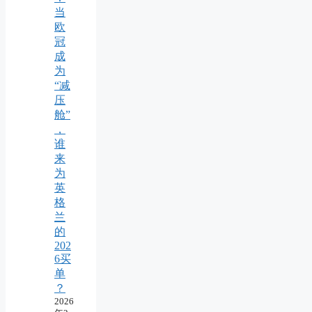
当
欧
冠
成
为
“减
压
舱”
，
谁
来
为
英
格
兰
的
202
6买
单
？
2026