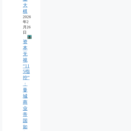
大
棋
2026
年2
月26
日
资
本
无
视
“11
5指
控”
：
曼
城
商
业
帝
国
如