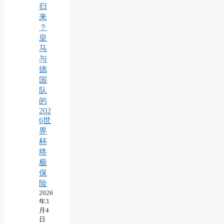
归
来
？
皇
马
与
德
国
队
的
202
6世
界
杯
终
极
保
险
2026
年3
月4
日