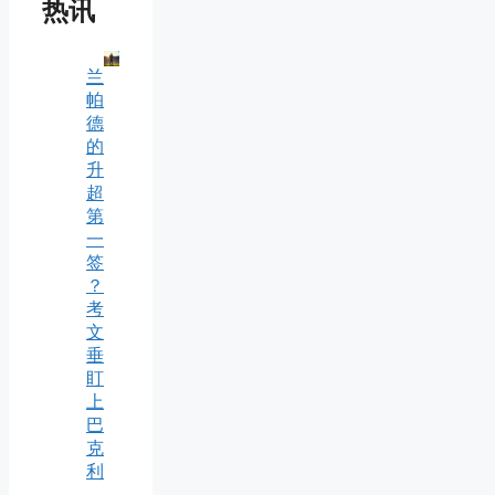
热讯
兰
帕
德
的
升
超
第
一
签
？
考
文
垂
盯
上
巴
克
利
，