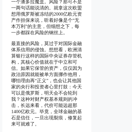
一个潘多拉魔盒。风险？那可不是
一两句话能说清的。就拿这次欧盟
想用俄罗斯被冻结的2000亿欧元资
产作担保来说，听着好像是个“无
本万利”的主意，但细想之下，每
一步都踩在风险的钢丝上。
最直接的风险，莫过于对国际金融
体系信用的侵蚀。想想看，欧洲清
算银行这样的国际中央证券存管机
构，其核心价值就在于中立和可
信。如果它保管的资产，仅仅因为
政治原因就能被单方面挪作他用，
哪怕理由再“正义”，也会让其他国
家的央行和投资者心里打鼓：今天
可以是俄罗斯，明天会不会轮到
我？这种对财产权基本规则的冲
击，长远来看，代价可能远超那
1400亿欧元。毕竟，全球金融的基
石是信任，一旦出现裂痕，修复起
来可就难了。