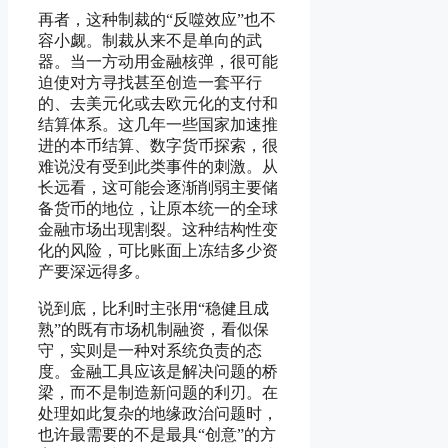
再者，这种制裁的“反噬效应”也不
容小觑。制裁从来不是单向的武
器。当一方动用金融核弹，很可能
迫使对方寻找甚至创造一套平行
的、去美元化或去欧元化的支付和
结算体系。这几年一些国家加速推
进的本币结算、数字货币探索，很
难说没有受到此类事件的刺激。从
长远看，这可能会逐渐削弱主要储
备货币的地位，让原本统一的全球
金融市场出现割裂。这种结构性变
化的风险，可比账面上冻结多少资
产要深远得多。
说到底，比利时主张用“稳健且成
熟”的既有市场机制融资，看似保
守，实则是一种对系统负责的态
度。金融工具应该是解决问题的桥
梁，而不是制造新问题的利刃。在
处理如此复杂的地缘政治问题时，
也许最需要的不是最具“创意”的方