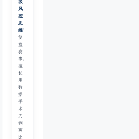
级
风
控
思
维”
复
盘
赛
事。
擅
长
用
数
据
手
术
刀
剥
离
比