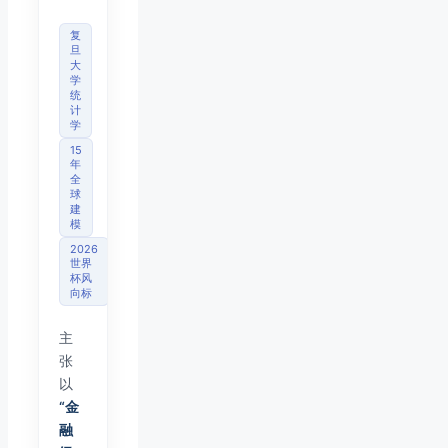
复
旦
大
学
统
计
学
15
年
全
球
建
模
2026
世界
杯风
向标
主
张
以
“金
融