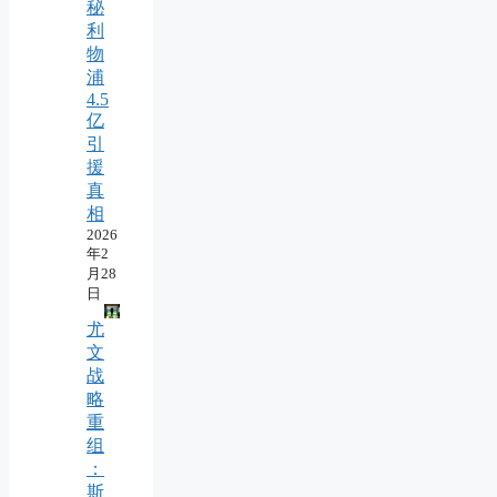
秘
利
物
浦
4.5
亿
引
援
真
相
2026
年2
月28
日
尤
文
战
略
重
组
：
斯