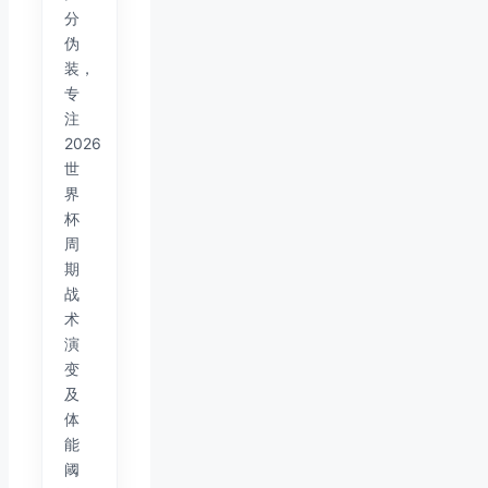
分
伪
装，
专
注
2026
世
界
杯
周
期
战
术
演
变
及
体
能
阈