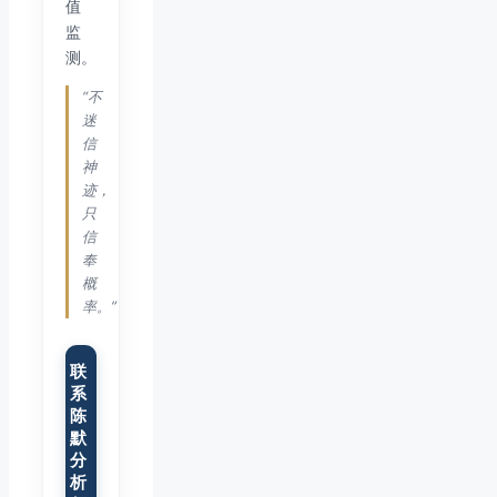
值
监
测。
“不
迷
信
神
迹，
只
信
奉
概
率。”
联
系
陈
默
分
析