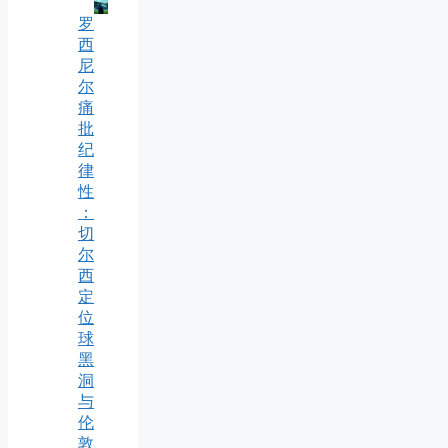
罗
西
尼
尔
痛
批
纪
律
性
：
切
尔
西
定
位
球
黑
洞
与
伦
敦