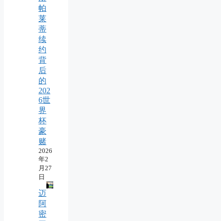
帕
莱
蒂
续
约
背
后
的
202
6世
界
杯
豪
赌
2026
年2
月27
日
迈
阿
密