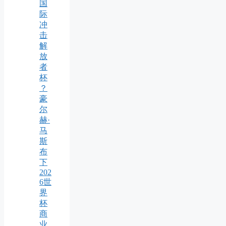
国
际
冲
击
解
放
者
杯
？
豪
尔
赫·
马
斯
布
下
202
6世
界
杯
商
业