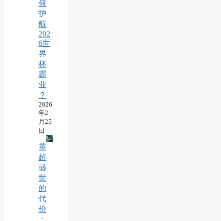
何
护
航
202
6世
界
杯
霸
业
？
2026
年2
月25
日
英
超
盛
世
的
代
价
：