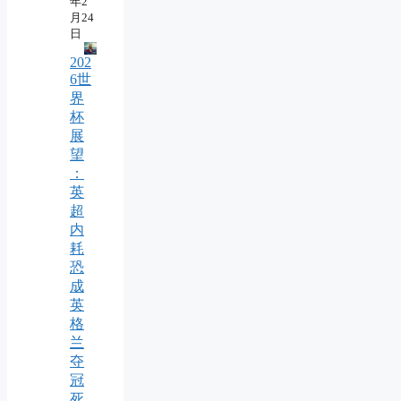
年2
月24
日
202
6世
界
杯
展
望
：
英
超
内
耗
恐
成
英
格
兰
夺
冠
死