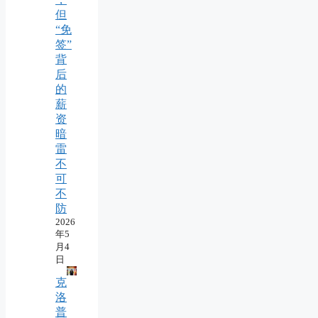
但
“免
签”
背
后
的
薪
资
暗
雷
不
可
不
防
2026
年5
月4
日
克
洛
普