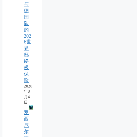
与
德
国
队
的
202
6世
界
杯
终
极
保
险
2026
年3
月4
日
罗
西
尼
尔