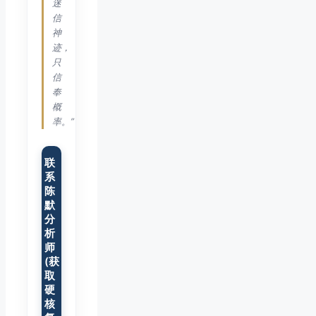
迷
信
神
迹，
只
信
奉
概
率。”
联
系
陈
默
分
析
师
(获
取
硬
核