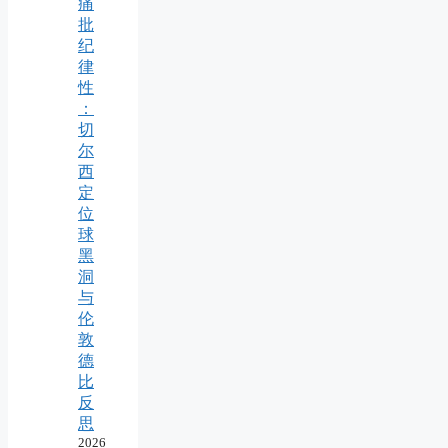
痛
批
纪
律
性
：
切
尔
西
定
位
球
黑
洞
与
伦
敦
德
比
反
思
2026