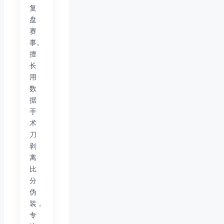
复
盘
赛
事。
擅
长
用
数
据
手
术
刀
剥
离
比
分
伪
装，
专