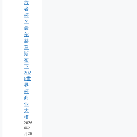
放
者
杯
？
豪
尔
赫·
马
斯
布
下
202
6世
界
杯
商
业
大
棋
2026
年2
月26