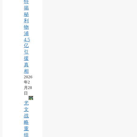
特
揭
秘
利
物
浦
4.5
亿
引
援
真
相
2026
年2
月28
日
尤
文
战
略
重
组