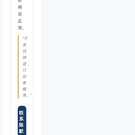
阈
值
监
测。
“不
迷
信
神
迹，
只
信
奉
概
率。”
联
系
陈
默