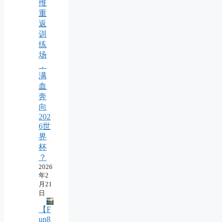
维
重
返
训
练
场
，
满
血
奔
向
202
6世
界
杯
？
2026
年2
月21
日
【F
un8