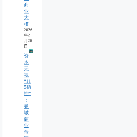
商
业
大
棋
2026
年2
月26
日
资
本
无
视
“11
5指
控”
：
曼
城
商
业
帝