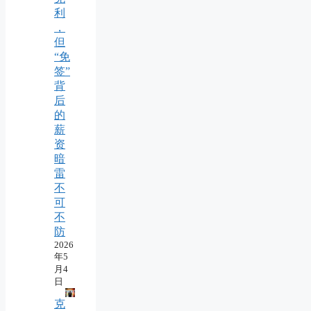
利
，
但
“免
签”
背
后
的
薪
资
暗
雷
不
可
不
防
2026
年5
月4
日
克