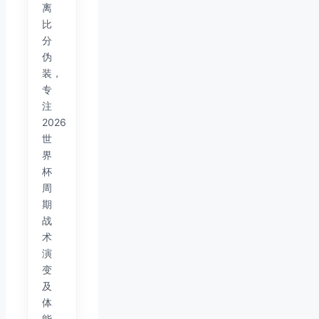
离
比
分
伪
装，
专
注
2026
世
界
杯
周
期
战
术
演
变
及
体
能