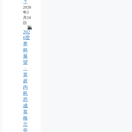
？
2026
年2
月24
日
202
6世
界
杯
展
望
：
英
超
内
耗
恐
成
英
格
兰
夺