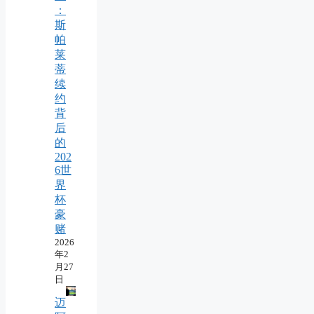
：
斯
帕
莱
蒂
续
约
背
后
的
202
6世
界
杯
豪
赌
2026
年2
月27
日
迈