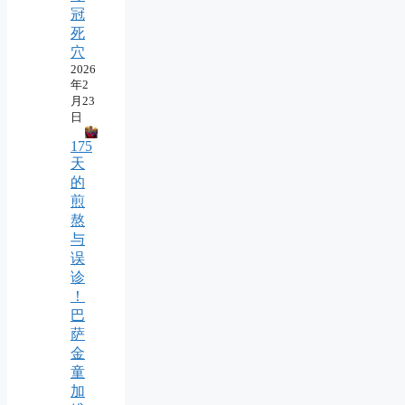
冠
死
穴
2026
年2
月23
日
175
天
的
煎
熬
与
误
诊
！
巴
萨
金
童
加