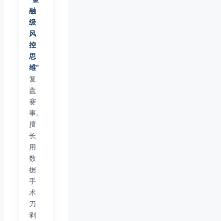
融
级
风
控
思
维”
复
盘
赛
事。
擅
长
用
数
据
手
术
刀
剥