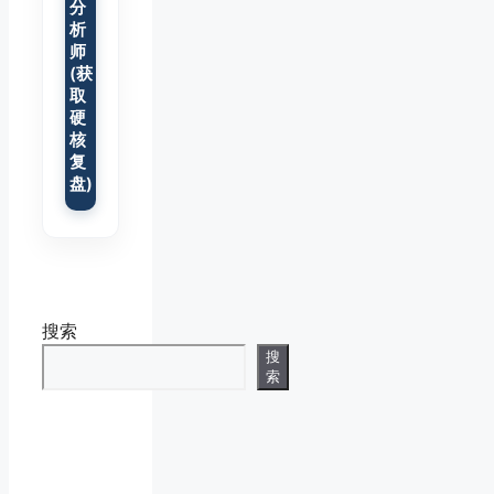
分
析
师
(获
取
硬
核
复
盘)
搜索
搜
索