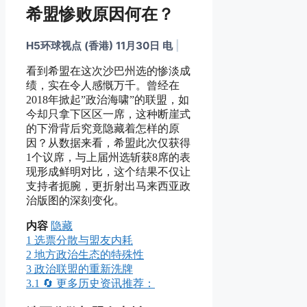
希盟惨败原因何在？
H5环球视点 (香港) 11月30日 电
|
看到希盟在这次沙巴州选的惨淡成
绩，实在令人感慨万千。曾经在
2018年掀起”政治海啸”的联盟，如
今却只拿下区区一席，这种断崖式
的下滑背后究竟隐藏着怎样的原
因？从数据来看，希盟此次仅获得
1个议席，与上届州选斩获8席的表
现形成鲜明对比，这个结果不仅让
支持者扼腕，更折射出马来西亚政
治版图的深刻变化。
内容
隐藏
1
选票分散与盟友内耗
2
地方政治生态的特殊性
3
政治联盟的重新洗牌
3.1
🔄 更多历史资讯推荐：