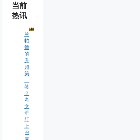
当前
热讯
兰
帕
德
的
升
超
第
一
签
？
考
文
垂
盯
上
巴
克