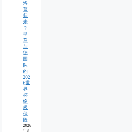
洛
普
归
来
？
皇
马
与
德
国
队
的
202
6世
界
杯
终
极
保
险
2026
年3