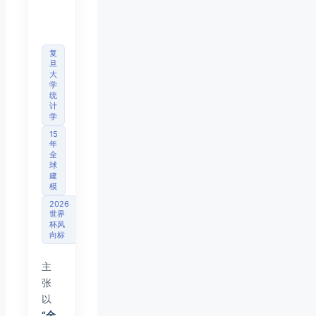
分析
师
复
旦
大
学
统
计
学
15
年
全
球
建
模
2026
世界
杯风
向标
主
张
以
“金