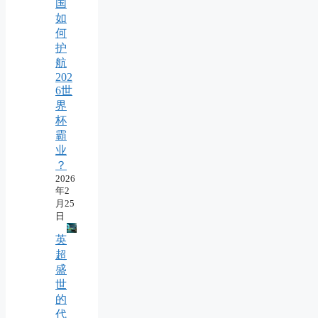
国
如
何
护
航
202
6世
界
杯
霸
业
？
2026
年2
月25
日
英
超
盛
世
的
代