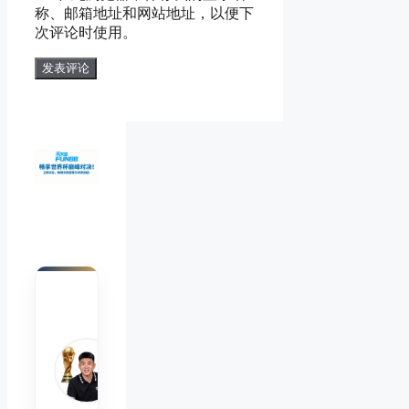
称、邮箱地址和网站地址，以便下
地
址
次评论时使用。
址
陈默
Chen
Mo
睿博
体育
观察
首席