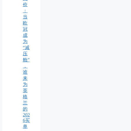
价
：
当
欧
冠
成
为
“减
压
舱”
，
谁
来
为
英
格
兰
的
202
6买
单