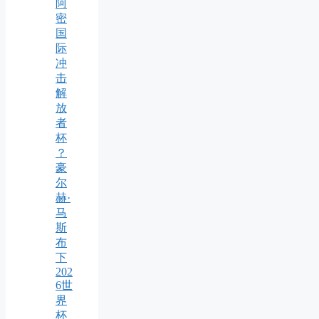
阿
密
国
际
冲
击
解
放
者
杯
？
豪
尔
赫·
马
斯
布
下
202
6世
界
杯