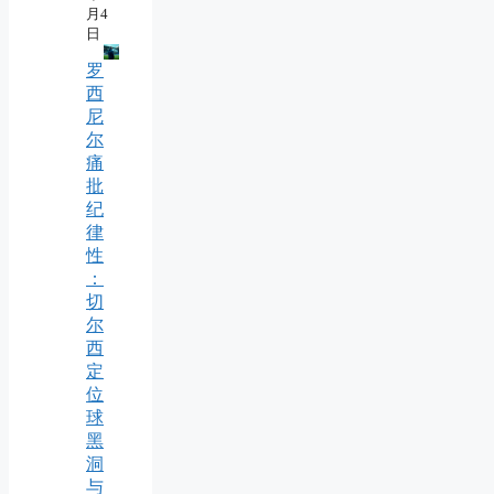
月4
日
罗
西
尼
尔
痛
批
纪
律
性
：
切
尔
西
定
位
球
黑
洞
与