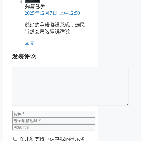
躺赢选手
2025年12月7日 上午12:50
说好的承诺都没兑现，选民
当然会用选票说话啦
回复
发表评论
评
论
名
称
电
子
网
邮
站
在此浏览器中保存我的显示名
箱
地