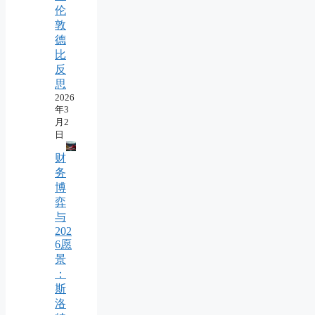
伦
敦
德
比
反
思
2026
年3
月2
日
财
务
博
弈
与
202
6愿
景
：
斯
洛