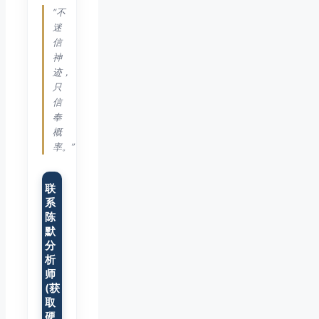
“不
迷
信
神
迹，
只
信
奉
概
率。”
联
系
陈
默
分
析
师
(获
取
硬