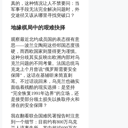
真的，这种情况让人不禁要问：当
军事手段无法完全解决问题时，外
交途径又该从哪里寻找突破口？
地缘棋局中的艰难抉择
观察最近北约成员国的表态很有意
思——波兰立陶宛这些邻国态度强
硬，而西欧国家则显得更为谨慎。
这种分歧其实反映出欧洲内部对乌
克兰问题的不同考量。法国总统马
克龙上个月曾说“俄罗斯需要安全
保障”，这话在基辅听来简直刺
耳。不过话说回来，乌克兰也确实
面临着残酷的现实选择：是坚持
“完全恢复1991年边界”的立场，还
是接受部分领土损失以换取停火和
潜在的安全保障？
我在翻看联合国难民署报告时注意
到一个细节：目前约有800万乌克
兰人流离失所，其中超过600万在