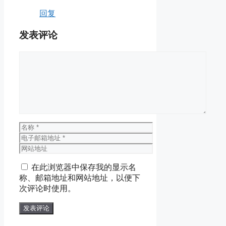
回复
发表评论
评
论
名
称
电
子
网
邮
站
在此浏览器中保存我的显示名
箱
地
称、邮箱地址和网站地址，以便下
地
址
次评论时使用。
址