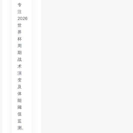
专
注
2026
世
界
杯
周
期
战
术
演
变
及
体
能
阈
值
监
测。