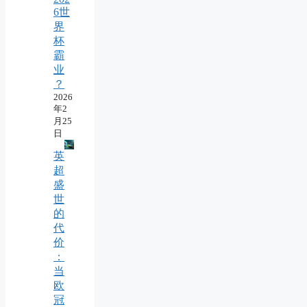
6世
界
杯
霸
业
？
2026
年2
月25
日
英
超
盛
世
的
代
价
：
当
欧
冠