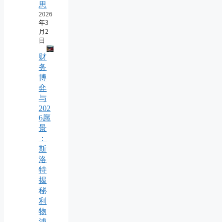
思
2026
年3
月2
日
财
务
博
弈
与
202
6愿
景
：
斯
洛
特
揭
秘
利
物
浦