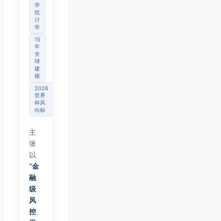
学
统
计
学
15
年
全
球
建
模
2026
世界
杯风
向标
主
张
以
“金
融
级
风
控