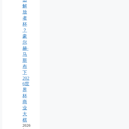
解
放
者
杯
？
豪
尔
赫·
马
斯
布
下
202
6世
界
杯
商
业
大
棋
2026