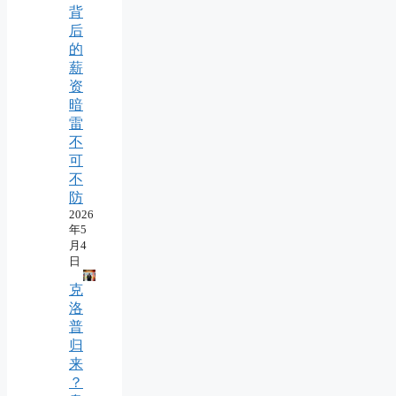
背
后
的
薪
资
暗
雷
不
可
不
防
2026
年5
月4
日
克
洛
普
归
来
？