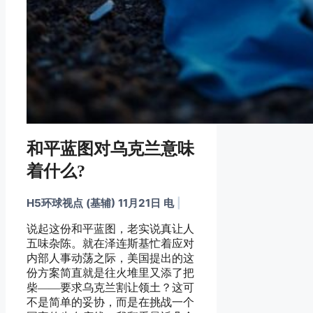
和平蓝图对乌克兰意味
着什么?
H5环球视点 (基辅) 11月21日 电
|
说起这份和平蓝图，老实说真让人
五味杂陈。就在泽连斯基忙着应对
内部人事动荡之际，美国提出的这
份方案简直就是往火堆里又添了把
柴——要求乌克兰割让领土？这可
不是简单的妥协，而是在挑战一个