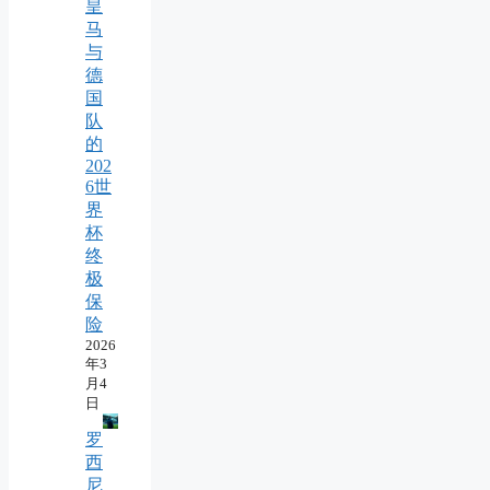
皇
马
与
德
国
队
的
202
6世
界
杯
终
极
保
险
2026
年3
月4
日
罗
西
尼