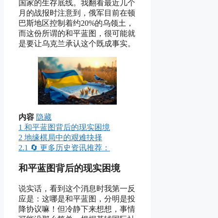
国家的生存底线。我翻看最近几个
月的战报时注意到，俄军目前在顿
巴斯地区控制着约20%的乌领土，
而这份所谓的和平蓝图，很可能就
是要让乌克兰承认这个既成事实。
内容
隐藏
1
和平蓝图背后的现实困境
2
地缘棋局中的艰难抉择
2.1
🔄 更多历史资讯推荐：
和平蓝图背后的现实困境
说实话，看到这个消息时我第一反
应是：这哪是和平蓝图，分明是投
降协议嘛！但冷静下来想想，事情