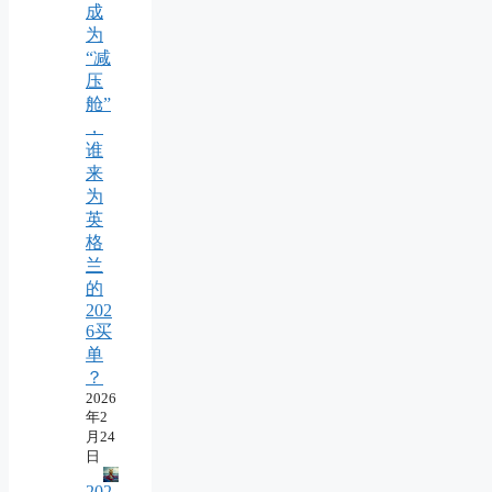
成
为
“减
压
舱”
，
谁
来
为
英
格
兰
的
202
6买
单
？
2026
年2
月24
日
202