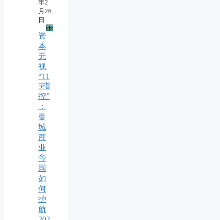
年2
月26
日
资
本
无
视
“11
5指
控”
：
曼
城
商
业
帝
国
如
何
护
航
202