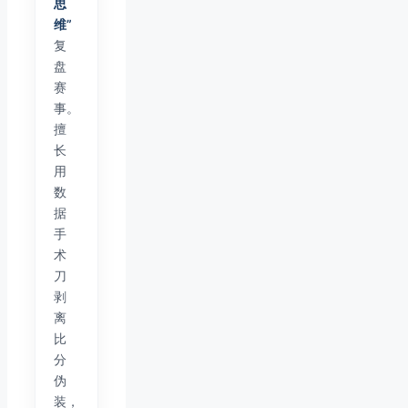
思
维”
复
盘
赛
事。
擅
长
用
数
据
手
术
刀
剥
离
比
分
伪
装，