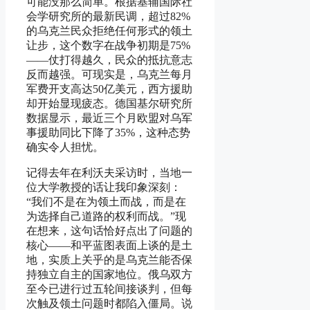
可能没那么简单。根据基辅国际社
会学研究所的最新民调，超过82%
的乌克兰民众拒绝任何形式的领土
让步，这个数字在战争初期是75%
——仗打得越久，民众的抵抗意志
反而越强。可现实是，乌克兰每月
军费开支高达50亿美元，西方援助
却开始显现疲态。德国基尔研究所
数据显示，最近三个月欧盟对乌军
事援助同比下降了35%，这种态势
确实令人担忧。
记得去年在利沃夫采访时，当地一
位大学教授的话让我印象深刻：
“我们不是在为领土而战，而是在
为选择自己道路的权利而战。”现
在想来，这句话恰好点出了问题的
核心——和平蓝图表面上谈的是土
地，实质上关乎的是乌克兰能否保
持独立自主的国家地位。俄乌双方
至今已进行过五轮间接谈判，但每
次触及领土问题时都陷入僵局。说