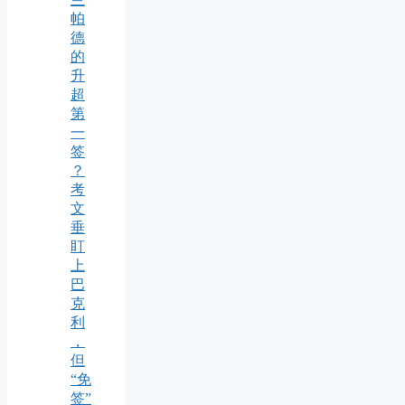
帕
德
的
升
超
第
一
签
？
考
文
垂
盯
上
巴
克
利
，
但
“免
签”