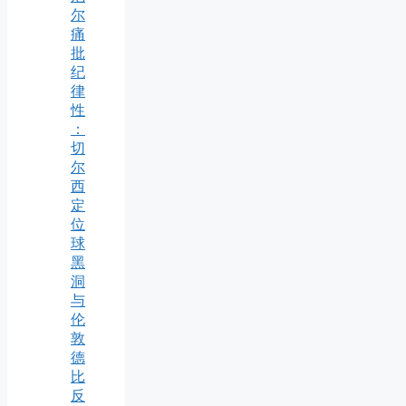
尔
痛
批
纪
律
性
：
切
尔
西
定
位
球
黑
洞
与
伦
敦
德
比
反