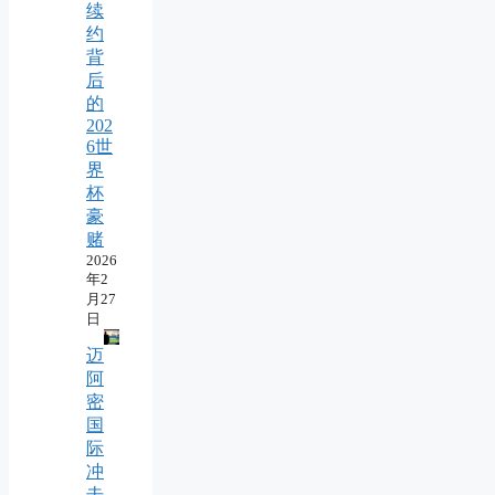
续
约
背
后
的
202
6世
界
杯
豪
赌
2026
年2
月27
日
迈
阿
密
国
际
冲
击