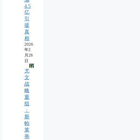
4.5
亿
引
援
真
相
2026
年2
月28
日
尤
文
战
略
重
组
：
斯
帕
莱
蒂