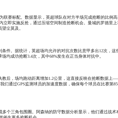
高位逼抢成为联赛标配。数据显示，英超球队在对方半场完成抢断的比例
秒内立即实施反抢，通过压缩空间制造抢断机会。曼城的罗德里上
员望尘莫及。
利条件。据统计，英超场均允许的对抗次数比意甲多出12次，这
均成功抢断3.4次，其中68%发生在正当身体对抗中。
教后，场均跑动距离增加1.2公里，这直接反映在抢断数据上—
“我们通过GPS监测球员的加速度数据，确保每个球员在比赛第8
守时能形成多个三角包围圈。阿森纳的防守数据分析显示，他们通过战术
自然催生更多抢断机会。