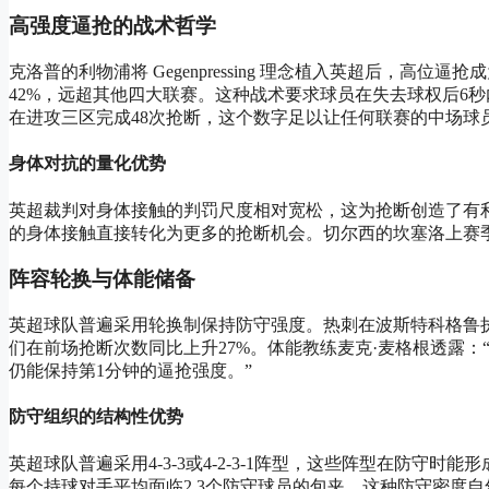
高强度逼抢的战术哲学
克洛普的利物浦将 Gegenpressing 理念植入英超后，
42%，远超其他四大联赛。这种战术要求球员在失去球权后6
在进攻三区完成48次抢断，这个数字足以让任何联赛的中场球
身体对抗的量化优势
英超裁判对身体接触的判罚尺度相对宽松，这为抢断创造了有
的身体接触直接转化为更多的抢断机会。切尔西的坎塞洛上赛季场
阵容轮换与体能储备
英超球队普遍采用轮换制保持防守强度。热刺在波斯特科格鲁执
们在前场抢断次数同比上升27%。体能教练麦克·麦格根透露：
仍能保持第1分钟的逼抢强度。”
防守组织的结构性优势
英超球队普遍采用4-3-3或4-2-3-1阵型，这些阵型在防
每个持球对手平均面临2.3个防守球员的包夹，这种防守密度