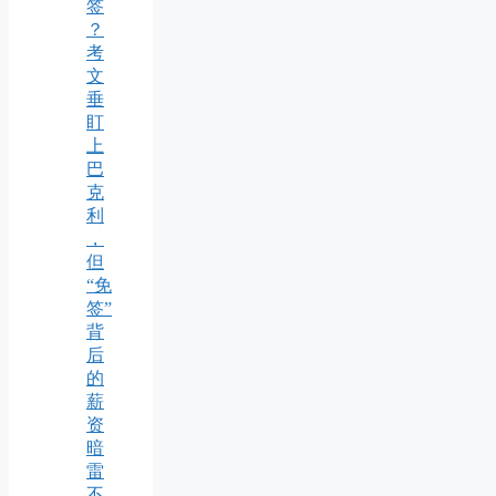
签
？
考
文
垂
盯
上
巴
克
利
，
但
“免
签”
背
后
的
薪
资
暗
雷
不