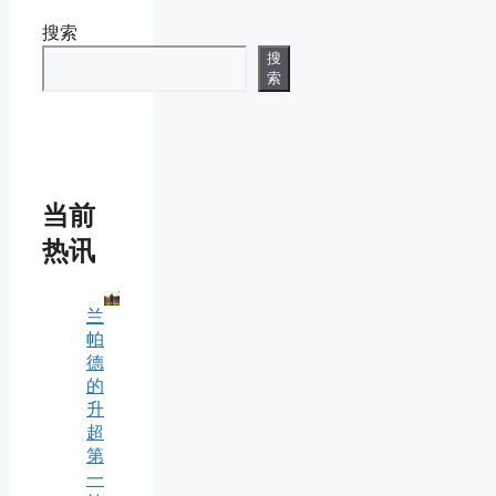
搜索
搜
索
当前
热讯
兰
帕
德
的
升
超
第
一