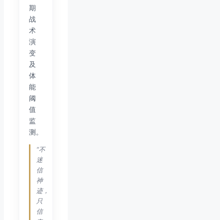
期
战
术
演
变
及
体
能
阈
值
监
测。
“不
迷
信
神
迹，
只
信