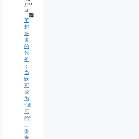
月25
日
英
超
盛
世
的
代
价
：
当
欧
冠
成
为
“减
压
舱”
，
谁
来