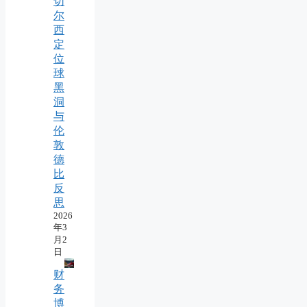
切
尔
西
定
位
球
黑
洞
与
伦
敦
德
比
反
思
2026
年3
月2
日
财
务
博