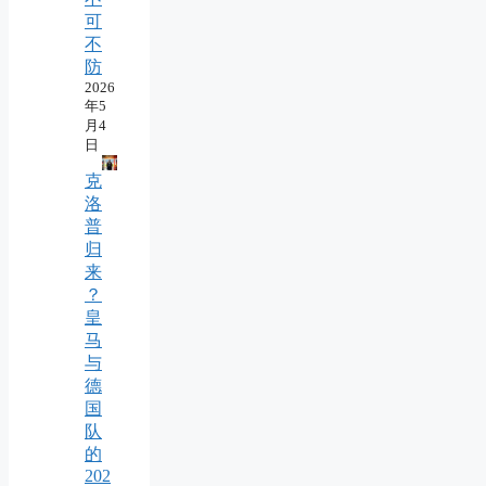
可
不
防
2026
年5
月4
日
克
洛
普
归
来
？
皇
马
与
德
国
队
的
202