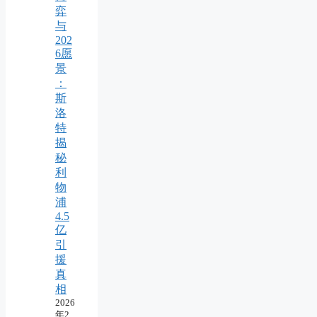
弈
与
202
6愿
景
：
斯
洛
特
揭
秘
利
物
浦
4.5
亿
引
援
真
相
2026
年2