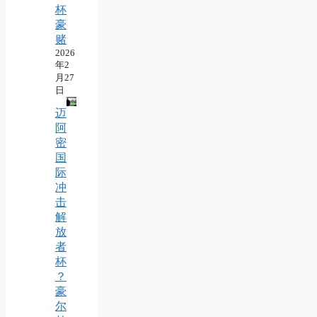
杯
豪
赌
2026
年2
月27
日
迈
阿
密
国
际
冲
击
解
放
者
杯
？
豪
尔