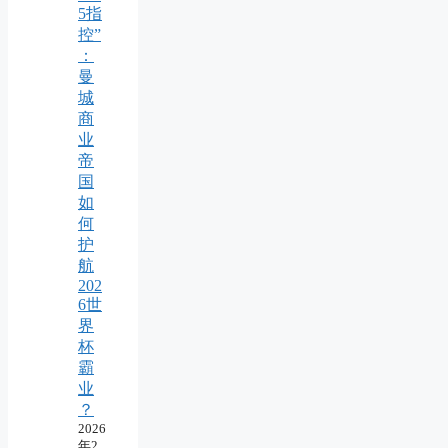
5指
控”
：
曼
城
商
业
帝
国
如
何
护
航
202
6世
界
杯
霸
业
？
2026
年2