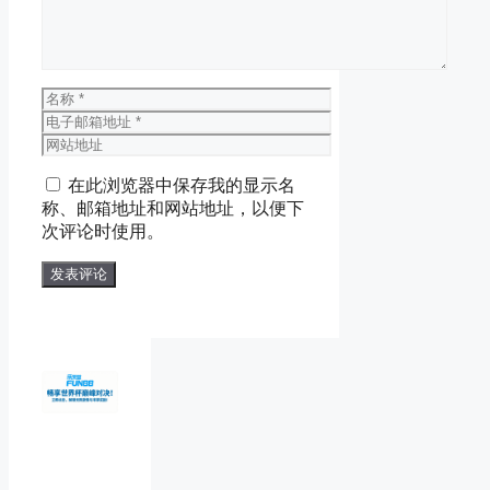
名
称
电
子
网
邮
站
在此浏览器中保存我的显示名
箱
地
称、邮箱地址和网站地址，以便下
地
址
次评论时使用。
址