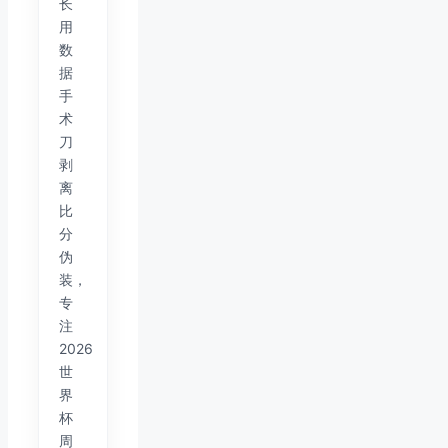
长
用
数
据
手
术
刀
剥
离
比
分
伪
装，
专
注
2026
世
界
杯
周