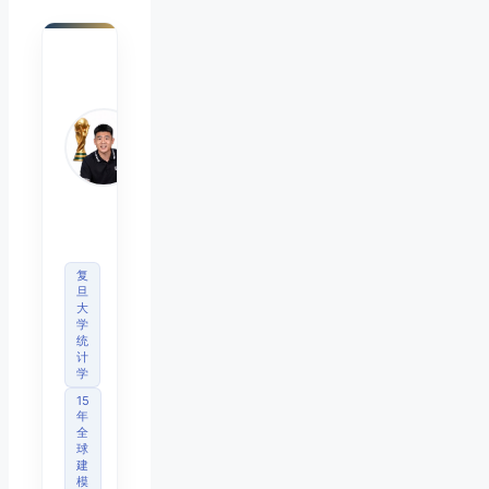
陈默
Chen
Mo
睿博
体育
观察
首席
分析
师
复
旦
大
学
统
计
学
15
年
全
球
建
模