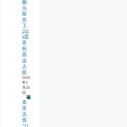
赫·
马
斯
布
下
202
6世
界
杯
商
业
大
棋
2026
年2
月26
日
资
本
无
视
“11