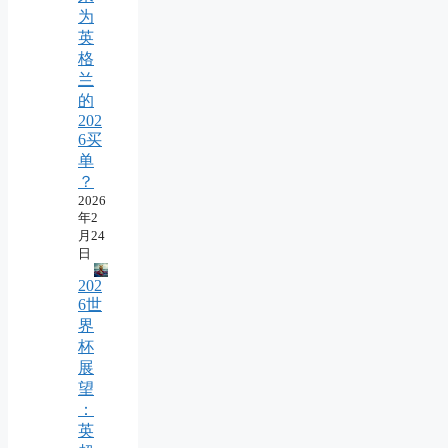
为
英
格
兰
的
202
6买
单
？
2026
年2
月24
日
202
6世
界
杯
展
望
：
英