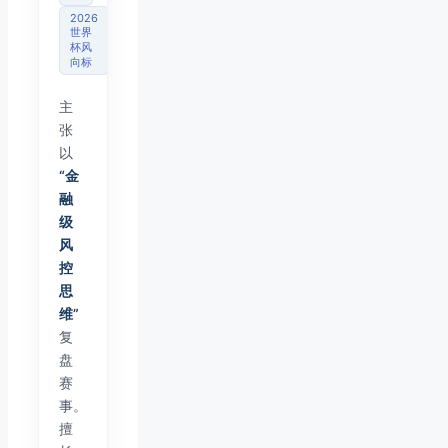
2026
世界
杯风
向标
主
张
以
“金
融
级
风
控
思
维”
复
盘
赛
事。
擅