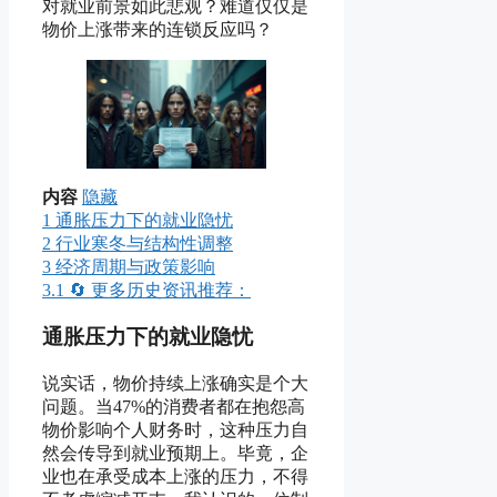
对就业前景如此悲观？难道仅仅是
物价上涨带来的连锁反应吗？
内容
隐藏
1
通胀压力下的就业隐忧
2
行业寒冬与结构性调整
3
经济周期与政策影响
3.1
🔄 更多历史资讯推荐：
通胀压力下的就业隐忧
说实话，物价持续上涨确实是个大
问题。当47%的消费者都在抱怨高
物价影响个人财务时，这种压力自
然会传导到就业预期上。毕竟，企
业也在承受成本上涨的压力，不得