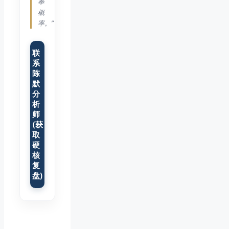
奉
概
率。”
联
系
陈
默
分
析
师
(获
取
硬
核
复
盘)