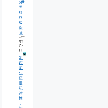
6世
界
杯
终
极
保
险
2026
年3
月4
日
罗
西
尼
尔
痛
批
纪
律
性
：