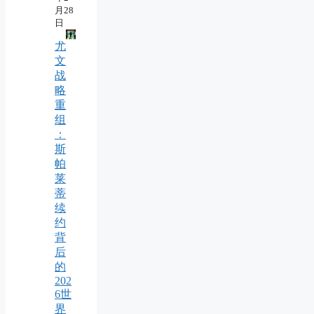
月28
日
尤
文
战
略
重
组
：
斯
帕
莱
蒂
续
约
背
后
的
202
6世
界