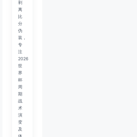
剥
离
比
分
伪
装，
专
注
2026
世
界
杯
周
期
战
术
演
变
及
体