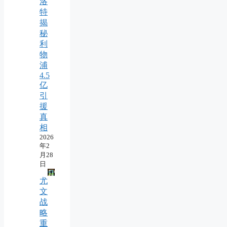
洛
特
揭
秘
利
物
浦
4.5
亿
引
援
真
相
2026
年2
月28
日
尤
文
战
略
重