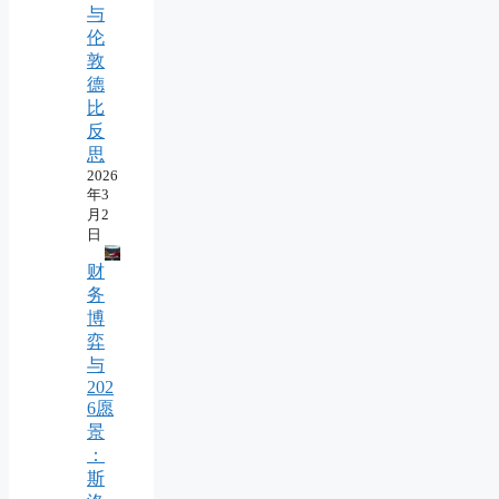
与
伦
敦
德
比
反
思
2026
年3
月2
日
财
务
博
弈
与
202
6愿
景
：
斯