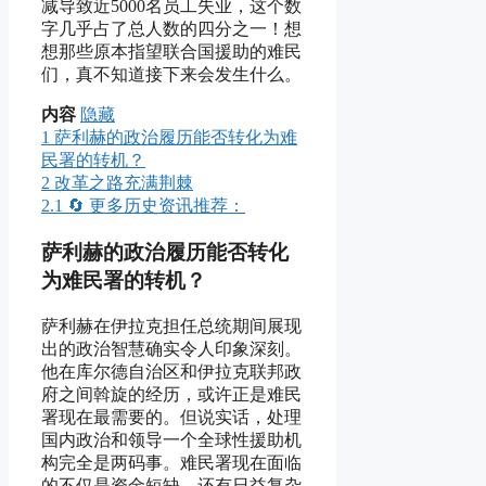
减导致近5000名员工失业，这个数
字几乎占了总人数的四分之一！想
想那些原本指望联合国援助的难民
们，真不知道接下来会发生什么。
内容
隐藏
1
萨利赫的政治履历能否转化为难
民署的转机？
2
改革之路充满荆棘
2.1
🔄 更多历史资讯推荐：
萨利赫的政治履历能否转化
为难民署的转机？
萨利赫在伊拉克担任总统期间展现
出的政治智慧确实令人印象深刻。
他在库尔德自治区和伊拉克联邦政
府之间斡旋的经历，或许正是难民
署现在最需要的。但说实话，处理
国内政治和领导一个全球性援助机
构完全是两码事。难民署现在面临
的不仅是资金短缺，还有日益复杂