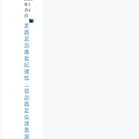
年3
月4
日
罗
西
尼
尔
痛
批
纪
律
性
：
切
尔
西
定
位
球
黑
洞