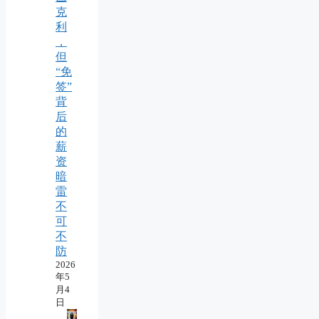
克
利
，
但
“免
签”
背
后
的
薪
资
暗
雷
不
可
不
防
2026
年5
月4
日