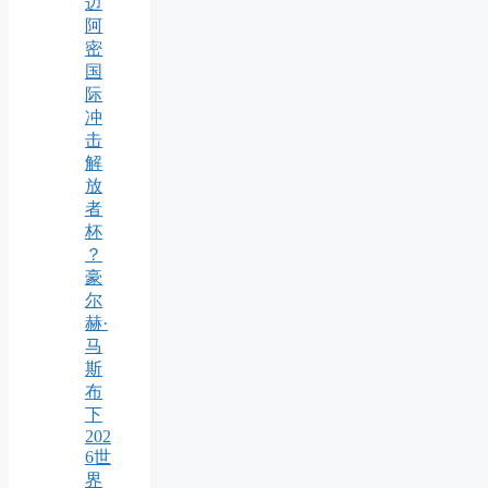
迈
阿
密
国
际
冲
击
解
放
者
杯
？
豪
尔
赫·
马
斯
布
下
202
6世
界