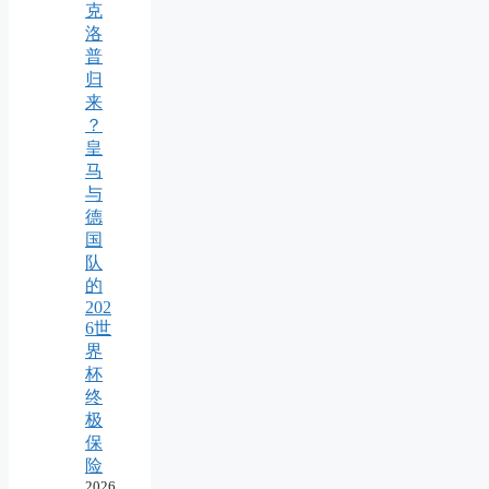
克
洛
普
归
来
？
皇
马
与
德
国
队
的
202
6世
界
杯
终
极
保
险
2026