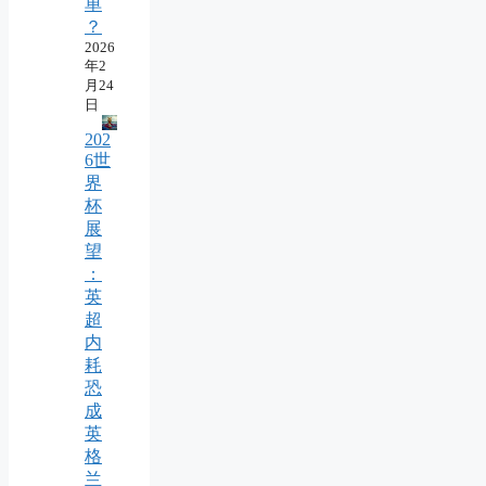
单
？
2026
年2
月24
日
202
6世
界
杯
展
望
：
英
超
内
耗
恐
成
英
格
兰