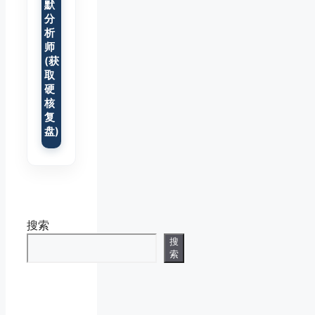
默
分
析
师
(获
取
硬
核
复
盘)
搜索
搜
索