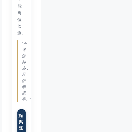
能
阈
值
监
测。
“不
迷
信
神
迹，
只
信
奉
概
率。”
联
系
陈