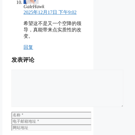
GaleHawk
2025年12月17日 下午9:02
希望这不是又一个空降的领
导，真能带来点实质性的改
变。
回复
发表评论
评
论
名
称
电
子
网
邮
站