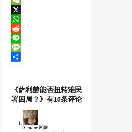
VK
WeChat
X
WhatsApp
Reddit
Line
Message
分
享
《萨利赫能否扭转难民
署困局？》有10条评论
Shadow影舞