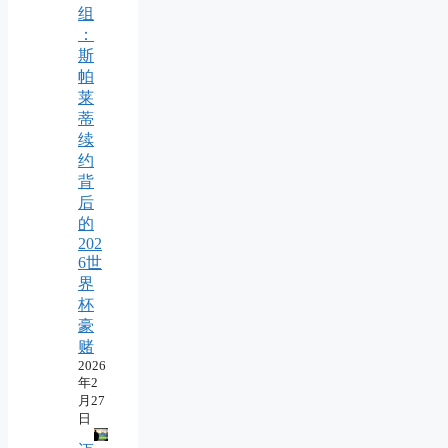
组
：
斯
帕
莱
蒂
续
约
背
后
的
202
6世
界
杯
豪
赌
2026
年2
月27
日