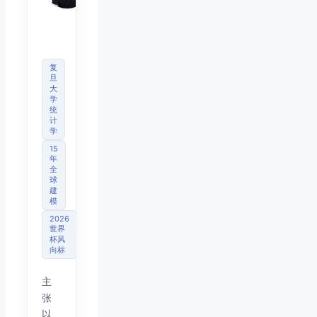
首席
分析
师
复
旦
大
学
统
计
学
15
年
全
球
建
模
2026
世界
杯风
向标
主
张
以