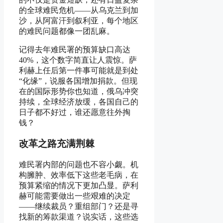
的全球难民危机——从乌克兰到加
沙，从阿富汗到叙利亚，每个地区
的难民问题都像一团乱麻。
记得去年难民署的预算缺口高达
40%，这个数字简直让人震惊。萨
利赫上任后第一件事可能就是到处
“化缘”，说服各国增加捐款。但现
在的国际形势你也知道，俄乌冲突
持续，全球经济放缓，各国自己的
日子都不好过，谁还愿意往外掏
钱？
改革之路充满荆棘
难民署内部的问题也不容小觑。机
构臃肿、效率低下这些老毛病，在
预算紧缩的情况下更加凸显。萨利
赫可能需要做出一些艰难的决定
——继续裁员？重组部门？还是寻
找新的筹款渠道？说实话，这些选