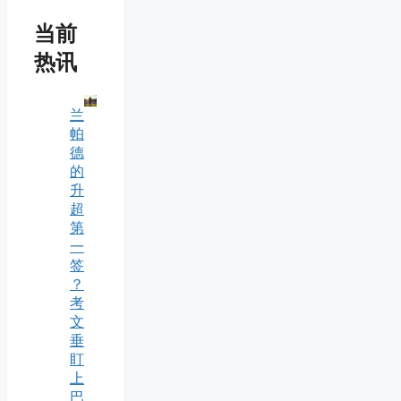
当前
热讯
兰
帕
德
的
升
超
第
一
签
？
考
文
垂
盯
上
巴