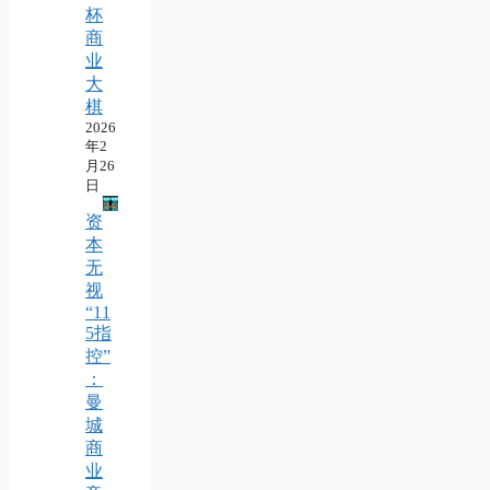
杯
商
业
大
棋
2026
年2
月26
日
资
本
无
视
“11
5指
控”
：
曼
城
商
业