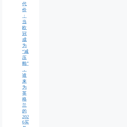
代
价
：
当
欧
冠
成
为
“减
压
舱”
，
谁
来
为
英
格
兰
的
202
6买