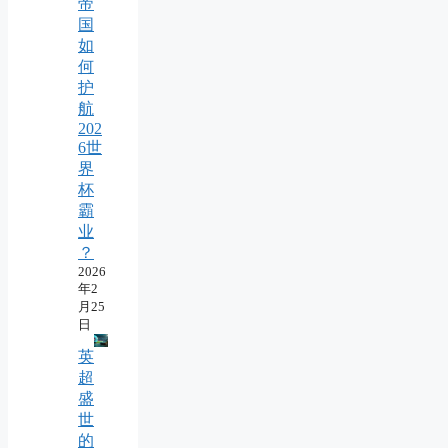
帝
国
如
何
护
航
202
6世
界
杯
霸
业
？
2026
年2
月25
日
英
超
盛
世
的