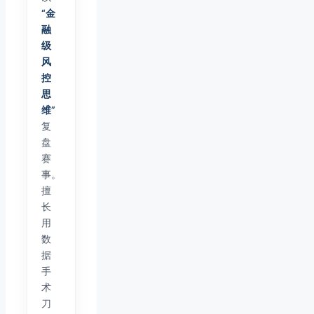
“金
融
级
风
控
思
维”
复
盘
赛
事。
擅
长
用
数
据
手
术
刀