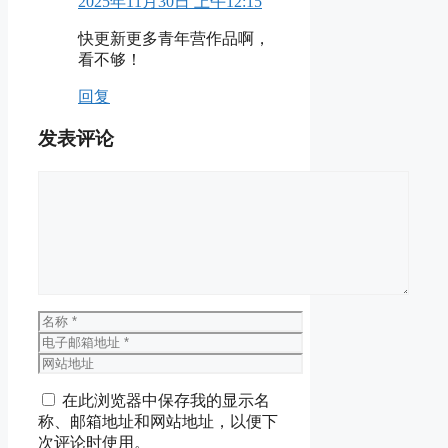
2025年11月30日 上午12:15
快更新更多青年营作品啊，
看不够！
回复
发表评论
评
论
名
称
电
子
网
邮
站
在此浏览器中保存我的显示名
箱
地
称、邮箱地址和网站地址，以便下
地
址
次评论时使用。
址