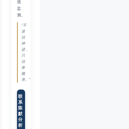
值
监
测。
“不
迷
信
神
迹，
只
信
奉
概
率。”
联
系
陈
默
分
析