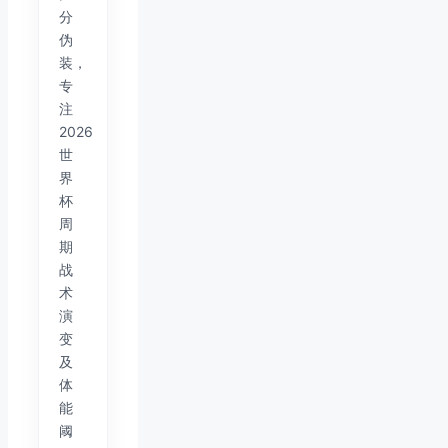
分
伪
装，
专
注
2026
世
界
杯
周
期
战
术
演
变
及
体
能
阈