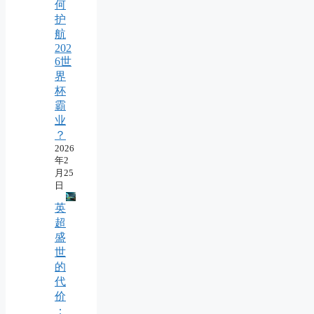
何
护
航
202
6世
界
杯
霸
业
？
2026
年2
月25
日
英
超
盛
世
的
代
价
：