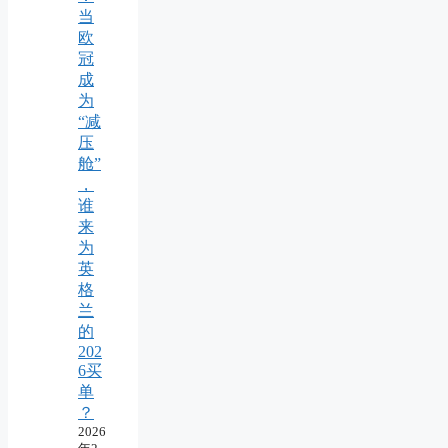
当
欧
冠
成
为
“减
压
舱”
，
谁
来
为
英
格
兰
的
202
6买
单
？
2026