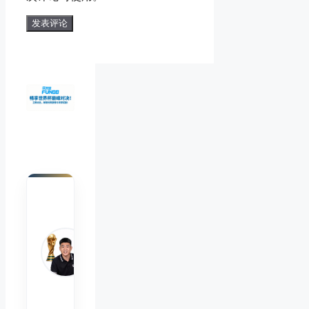
陈默
Chen
Mo
睿博
体育
观察
首席
分析
师