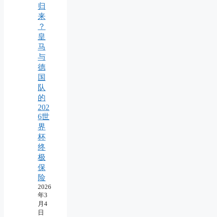
归
来
？
皇
马
与
德
国
队
的
202
6世
界
杯
终
极
保
险
2026
年3
月4
日