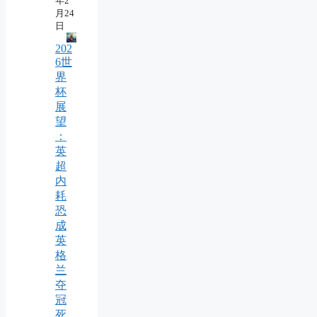
年2
月24
日
202
6世
界
杯
展
望
：
英
超
内
耗
恐
成
英
格
兰
夺
冠
死