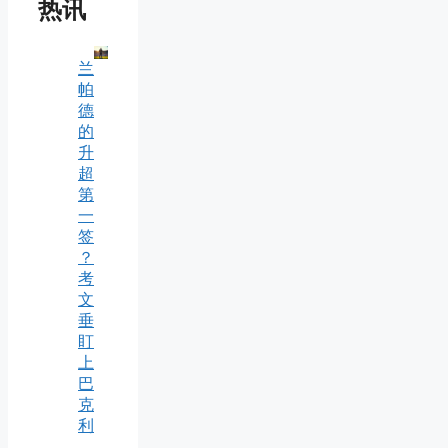
热讯
兰
帕
德
的
升
超
第
一
签
？
考
文
垂
盯
上
巴
克
利
，