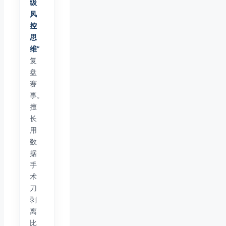
级
风
控
思
维”
复
盘
赛
事。
擅
长
用
数
据
手
术
刀
剥
离
比