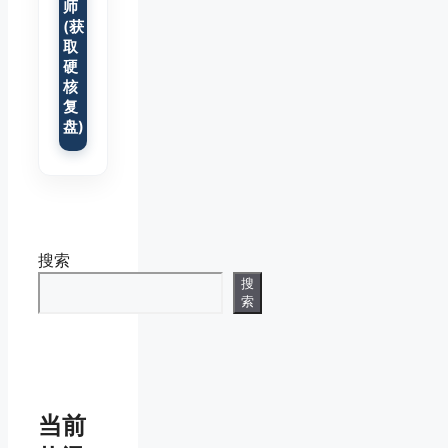
师
(获
取
硬
核
复
盘)
搜索
搜
索
当前