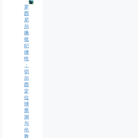
罗
西
尼
尔
痛
批
纪
律
性
：
切
尔
西
定
位
球
黑
洞
与
伦
敦