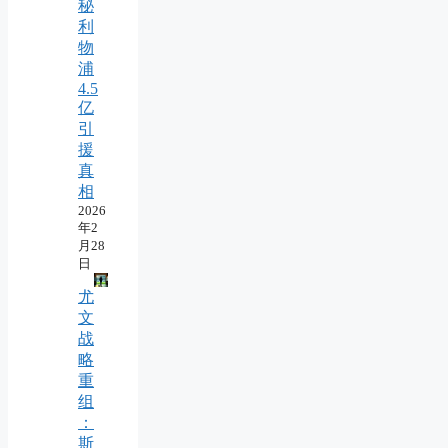
秘
利
物
浦
4.5
亿
引
援
真
相
2026
年2
月28
日
尤
文
战
略
重
组
：
斯