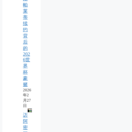
帕
莱
蒂
续
约
背
后
的
202
6世
界
杯
豪
赌
2026
年2
月27
日
迈
阿
密