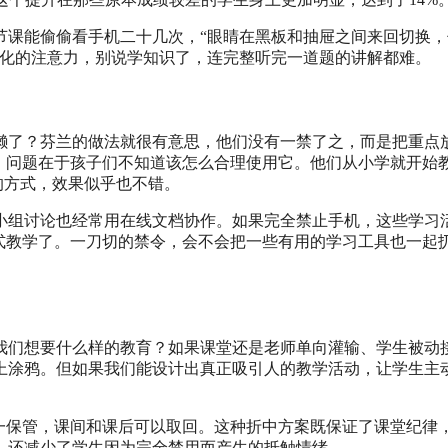
节课能偷偷看手机二十几次，“眼睛在黑板和抽屉之间来回切换，
片化的注意力，别说学知识了，连完整听完一道题的讲解都难。
懒了？芬兰的做法就很有意思，他们没有一禁了之，而是把重点
，问题在于孩子们不知道该怎么合理使用它。他们从小学就开始
的方式，效果似乎也不错。
小组讨论也经常用在线文档协作。如果完全禁止手机，这些学习
式教学了。一刀切的禁令，会不会把一些有用的学习工具也一起
我们想要什么样的教育？如果课堂还是老师单向灌输、学生被动
上涂鸦。但如果我们能设计出真正吸引人的教学活动，让学生主
一保管，课间和课后可以取回。这种折中方案既保证了课堂纪律
，还减少了学生因为完全禁用而产生的抵触情绪。