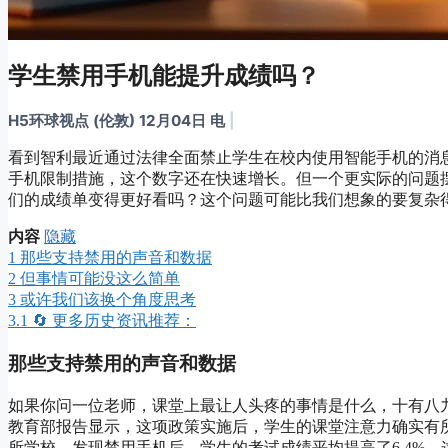
学生禁用手机能提升成绩吗？
H5环球视点 (伦敦) 12月04日 电
|
看到智利最近通过法律全面禁止学生在校内使用智能手机的消息
手机限制措施，这个数字还在快速增长。但一个更实际的问题
们的成绩单变得更好看吗？这个问题可能比我们想象的要复杂
内容
隐藏
1
那些支持禁用的声音和数据
2
但事情可能没这么简单
3
或许我们该换个角度思考
3.1
🔄 更多历史资讯推荐：
那些支持禁用的声音和数据
如果你问一位老师，课堂上最让人头疼的事情是什么，十有八九
教育部报告显示，这项政策实施后，学生的课堂注意力确实有
所学校，发现禁用手机后，学生的考试成绩平均提高了6.4%，