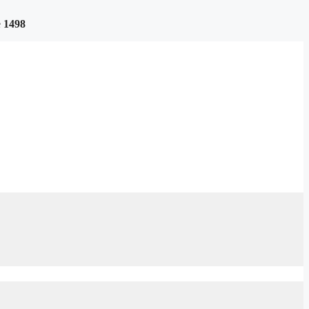
e
1498