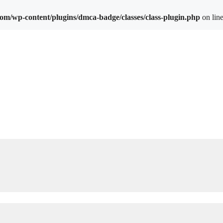
/wp-content/plugins/dmca-badge/classes/class-plugin.php
on lin