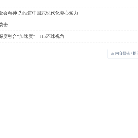
中全会精神 为推进中国式现代化凝心聚力
袭击
度融合“加速度” – H5环球视角
⚠️ 内容报错 / 