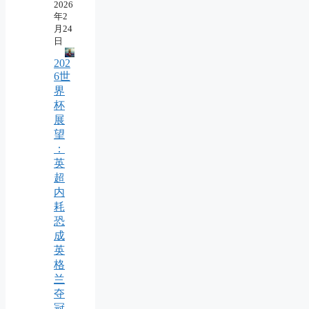
2026
年2
月24
日
202
6世
界
杯
展
望
：
英
超
内
耗
恐
成
英
格
兰
夺
冠