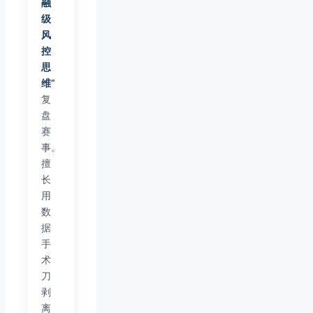
融
级
风
控
思
维”
复
盘
赛
事。
擅
长
用
数
据
手
术
刀
剥
离