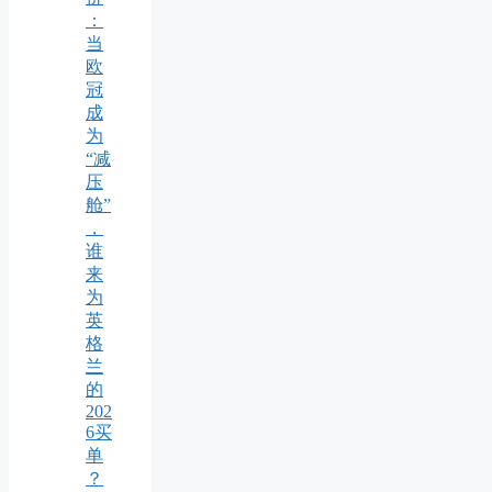
：
当
欧
冠
成
为
“减
压
舱”
，
谁
来
为
英
格
兰
的
202
6买
单
？