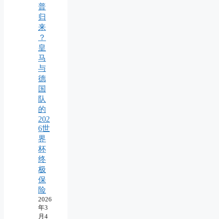
普
归
来
？
皇
马
与
德
国
队
的
202
6世
界
杯
终
极
保
险
2026
年3
月4