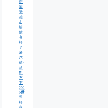
密
国
际
冲
击
解
放
者
杯
？
豪
尔
赫·
马
斯
布
下
202
6世
界
杯
商