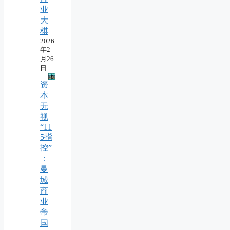
业
大
棋
2026
年2
月26
日
资
本
无
视
“11
5指
控”
：
曼
城
商
业
帝
国