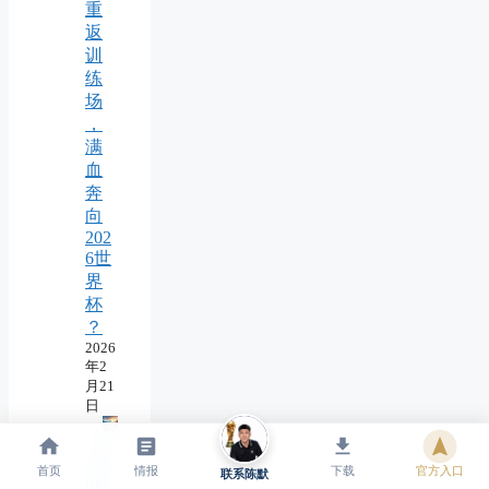
重
返
训
练
场
，
满
血
奔
向
202
6世
界
杯
？
2026
年2
月21
日
【F
un8
首页
情报
下载
官方入口
联系陈默
8环