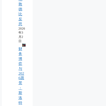
敦
德
比
反
思
2026
年3
月2
日
财
务
博
弈
与
202
6愿
景
：
斯
洛
特