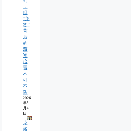
利
，
但
“免
签”
背
后
的
薪
资
暗
雷
不
可
不
防
2026
年5
月4
日
克
洛