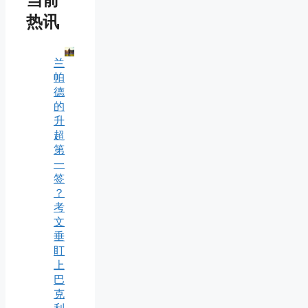
当前
热讯
兰
帕
德
的
升
超
第
一
签
？
考
文
垂
盯
上
巴
克