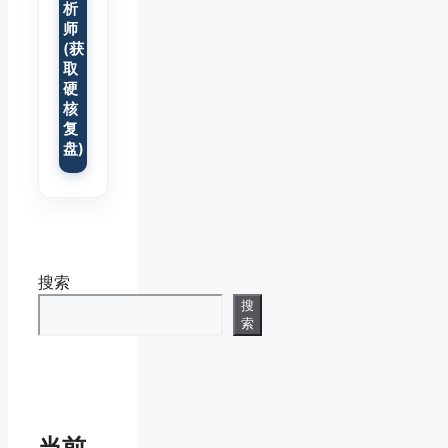
析
师
(获
取
硬
核
复
盘)
搜索
搜
索