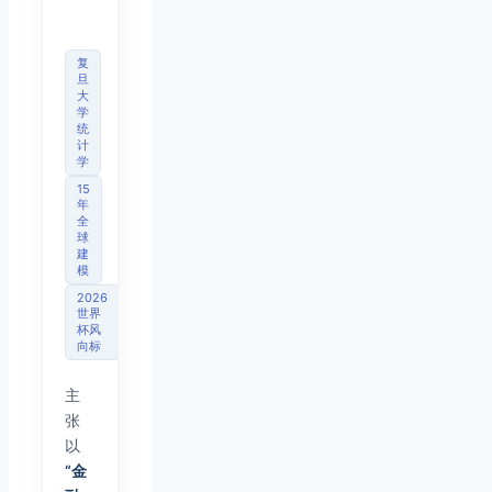
师
复
旦
大
学
统
计
学
15
年
全
球
建
模
2026
世界
杯风
向标
主
张
以
“金