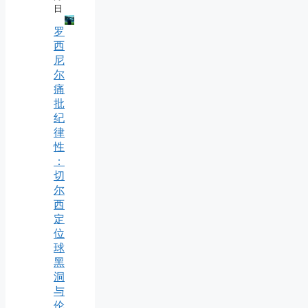
日
罗
西
尼
尔
痛
批
纪
律
性
：
切
尔
西
定
位
球
黑
洞
与
伦