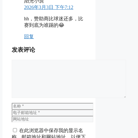
阳光小筑
2026年3月3日 下午7:12
hh，赞助商比球迷还多，比
赛到底为谁踢的😂
回复
发表评论
评
论
名
称
电
子
网
邮
站
在此浏览器中保存我的显示名
箱
地
称、邮箱地址和网站地址，以便下
地
址