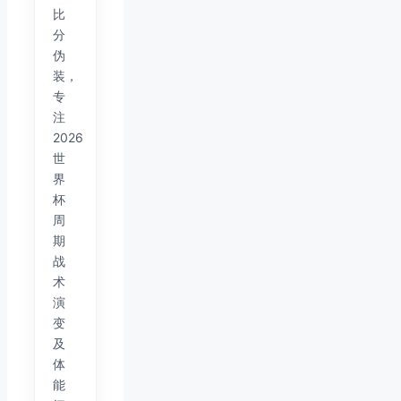
比
分
伪
装，
专
注
2026
世
界
杯
周
期
战
术
演
变
及
体
能