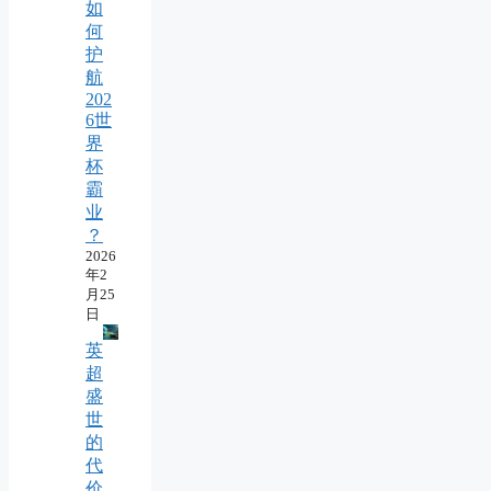
如
何
护
航
202
6世
界
杯
霸
业
？
2026
年2
月25
日
英
超
盛
世
的
代
价