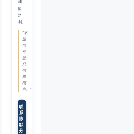
阈
值
监
测。
“不
迷
信
神
迹，
只
信
奉
概
率。”
联
系
陈
默
分