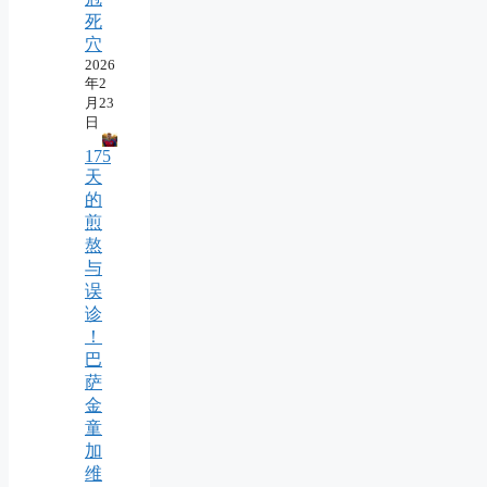
死
穴
2026
年2
月23
日
175
天
的
煎
熬
与
误
诊
！
巴
萨
金
童
加
维