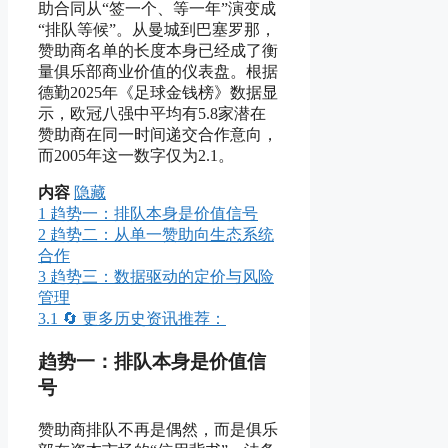
助合同从“签一个、等一年”演变成
“排队等候”。从曼城到巴塞罗那，
赞助商名单的长度本身已经成了衡
量俱乐部商业价值的仪表盘。根据
德勤2025年《足球金钱榜》数据显
示，欧冠八强中平均有5.8家潜在
赞助商在同一时间递交合作意向，
而2005年这一数字仅为2.1。
内容
隐藏
1
趋势一：排队本身是价值信号
2
趋势二：从单一赞助向生态系统
合作
3
趋势三：数据驱动的定价与风险
管理
3.1
🔄 更多历史资讯推荐：
趋势一：排队本身是价值信
号
赞助商排队不再是偶然，而是俱乐