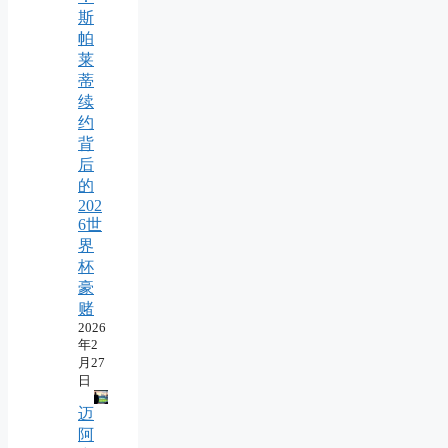
斯
帕
莱
蒂
续
约
背
后
的
202
6世
界
杯
豪
赌
2026
年2
月27
日
迈
阿