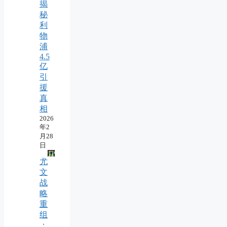
揭
秘
利
物
浦
4.5
亿
引
援
真
相
2026
年2
月28
日
尤
文
战
略
重
组
：