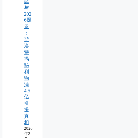
弈
与
202
6愿
景
：
斯
洛
特
揭
秘
利
物
浦
4.5
亿
引
援
真
相
2026
年2