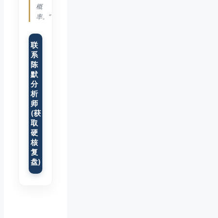
概
率。”
联
系
陈
默
分
析
师
(获
取
硬
核
复
盘)