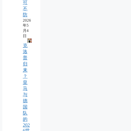
可
不
防
2026
年5
月4
日
克
洛
普
归
来
？
皇
马
与
德
国
队
的
202
6世