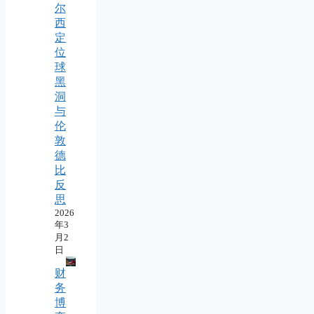
尔
西
定
位
球
黑
洞
与
伦
敦
德
比
反
思
2026
年3
月2
日
财
务
博