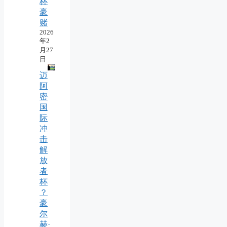
杯
豪
赌
2026
年2
月27
日
迈
阿
密
国
际
冲
击
解
放
者
杯
？
豪
尔
赫·