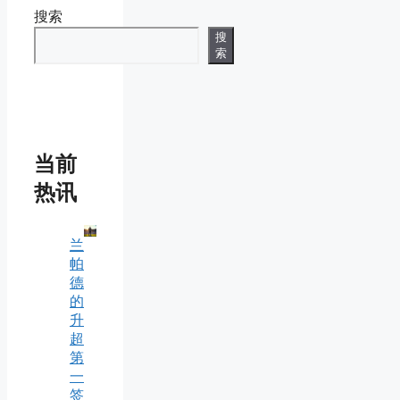
搜索
搜
索
当前
热讯
兰
帕
德
的
升
超
第
一
签