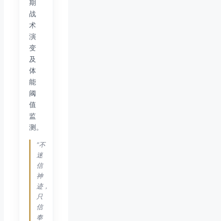
期
战
术
演
变
及
体
能
阈
值
监
测。
“不
迷
信
神
迹，
只
信
奉