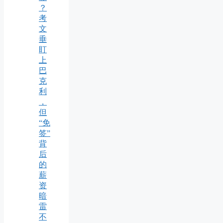
？
考
文
垂
盯
上
巴
克
利
，
但
“免
签”
背
后
的
薪
资
暗
雷
不