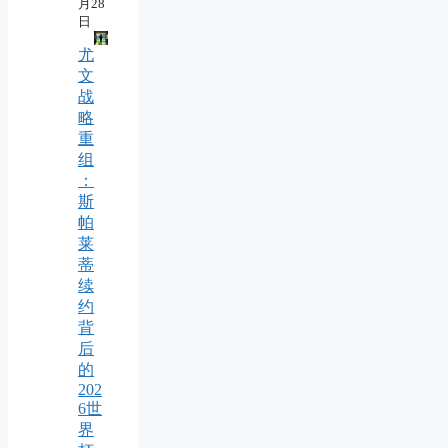
月28
日
尤
文
战
略
重
组
：
斯
帕
莱
蒂
续
约
背
后
的
202
6世
界