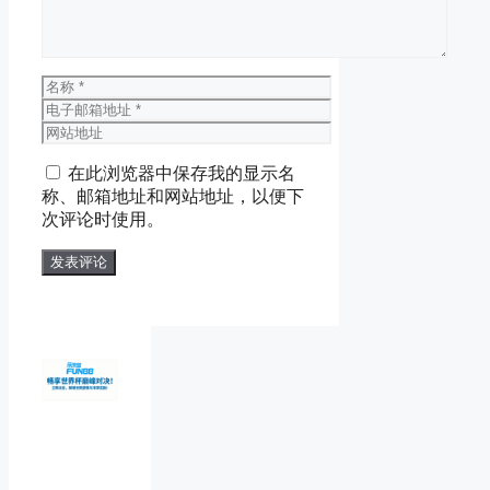
名
称
电
子
网
邮
站
在此浏览器中保存我的显示名
箱
地
称、邮箱地址和网站地址，以便下
地
址
次评论时使用。
址