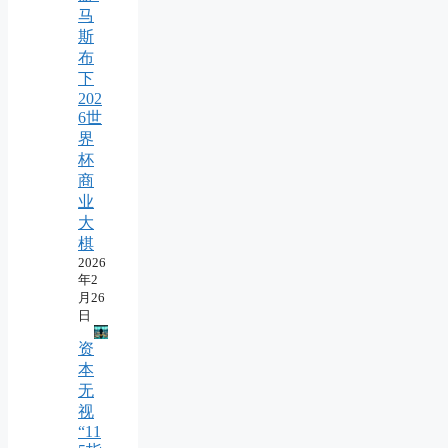
马
斯
布
下
202
6世
界
杯
商
业
大
棋
2026
年2
月26
日
资
本
无
视
“11