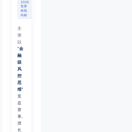
2026
世界
杯风
向标
主
张
以
“金
融
级
风
控
思
维”
复
盘
赛
事。
擅
长