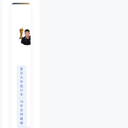
陈默
Chen
Mo
睿博
体育
观察
首席
分析
师
复
旦
大
学
统
计
学
15
年
全
球
建
模