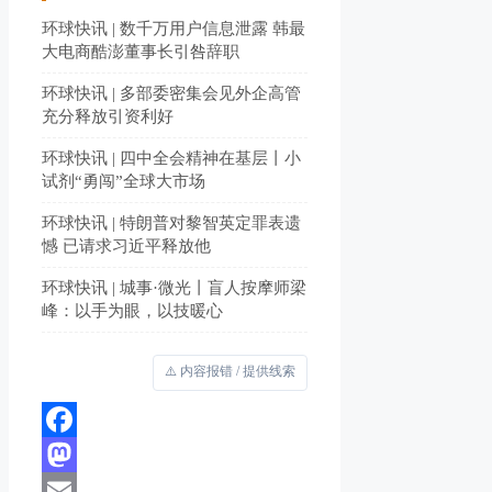
环球快讯 | 数千万用户信息泄露 韩最
大电商酷澎董事长引咎辞职
环球快讯 | 多部委密集会见外企高管
充分释放引资利好
环球快讯 | 四中全会精神在基层丨小
试剂“勇闯”全球大市场
环球快讯 | 特朗普对黎智英定罪表遗
憾 已请求习近平释放他
环球快讯 | 城事·微光丨盲人按摩师梁
峰：以手为眼，以技暖心
⚠️ 内容报错 / 提供线索
Facebook
Mastodon