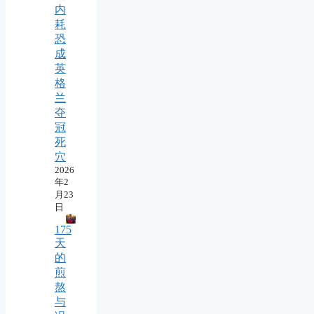
内
耗
恐
成
英
格
兰
夺
冠
死
穴
2026
年2
月23
日
175
天
的
煎
熬
与