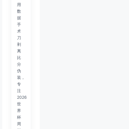
用
数
据
手
术
刀
剥
离
比
分
伪
装，
专
注
2026
世
界
杯
周