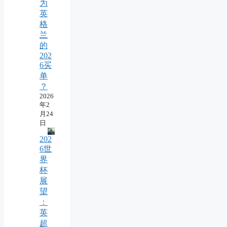
为
英
格
兰
的
202
6买
单
？
2026
年2
月24
日
202
6世
界
杯
展
望
：
英
超