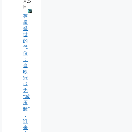
月25
日
英
超
盛
世
的
代
价
：
当
欧
冠
成
为
“减
压
舱”
，
谁
来