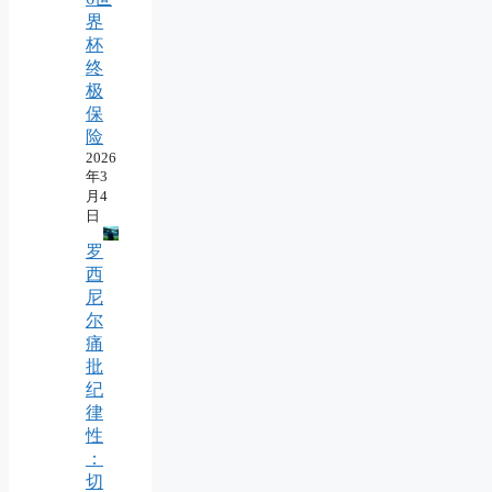
界
杯
终
极
保
险
2026
年3
月4
日
罗
西
尼
尔
痛
批
纪
律
性
：
切