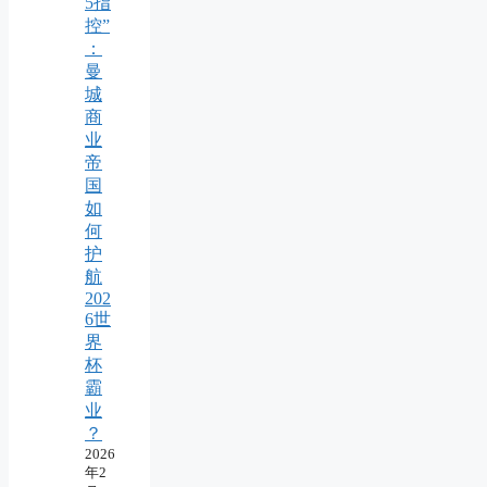
5指
控”
：
曼
城
商
业
帝
国
如
何
护
航
202
6世
界
杯
霸
业
？
2026
年2