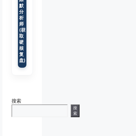
默
分
析
师
(获
取
硬
核
复
盘)
搜索
搜
索