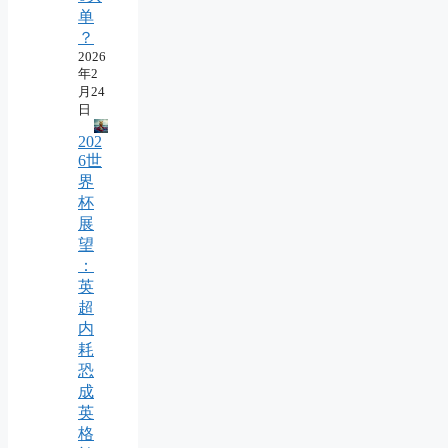
单
？
2026
年2
月24
日
202
6世
界
杯
展
望
：
英
超
内
耗
恐
成
英
格