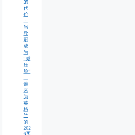
的
代
价
：
当
欧
冠
成
为
“减
压
舱”
，
谁
来
为
英
格
兰
的
202
6买