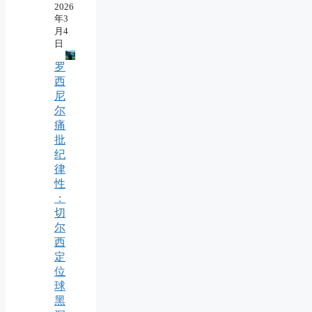
2026
年3
月4
日
罗
西
尼
尔
痛
批
纪
律
性
：
切
尔
西
定
位
球
黑