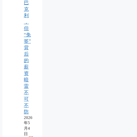
巴
克
利
，
但
“免
签”
背
后
的
薪
资
暗
雷
不
可
不
防
2026
年5
月4
日