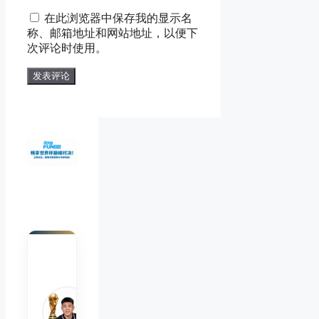
邮
站
在此浏览器中保存我的显示名
箱
地
称、邮箱地址和网站地址，以便下
地
址
次评论时使用。
址
陈默
Chen
Mo
睿博
体育