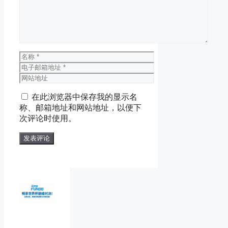
名
称
电
子
网
邮
站
在此浏览器中保存我的显示名
箱
地
称、邮箱地址和网站地址，以便下
地
址
次评论时使用。
址