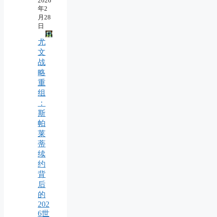
2026
年2
月28
日
尤
文
战
略
重
组
：
斯
帕
莱
蒂
续
约
背
后
的
202
6世