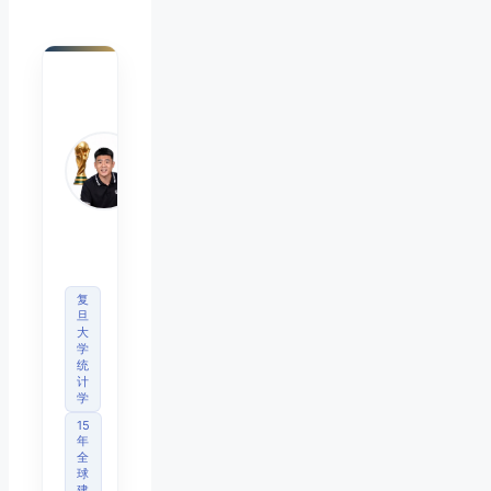
陈默
Chen
Mo
睿博
体育
观察
首席
分析
师
复
旦
大
学
统
计
学
15
年
全
球
建