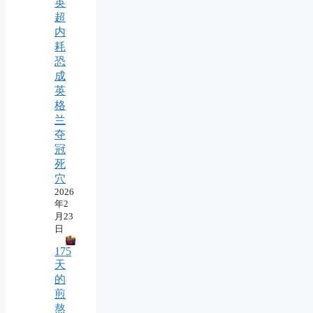
英
超
内
耗
恐
成
英
格
兰
夺
冠
死
穴
2026
年2
月23
日
175
天
的
煎
熬