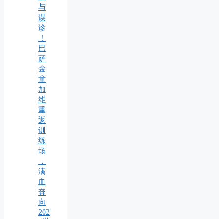
与
误
诊
！
巴
萨
金
童
加
维
重
返
训
练
场
，
满
血
奔
向
202