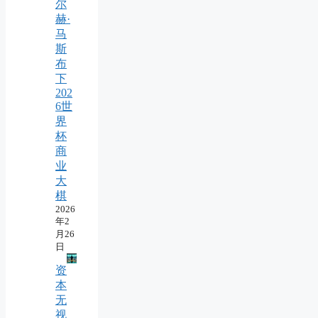
尔
赫·
马
斯
布
下
202
6世
界
杯
商
业
大
棋
2026
年2
月26
日
资
本
无
视