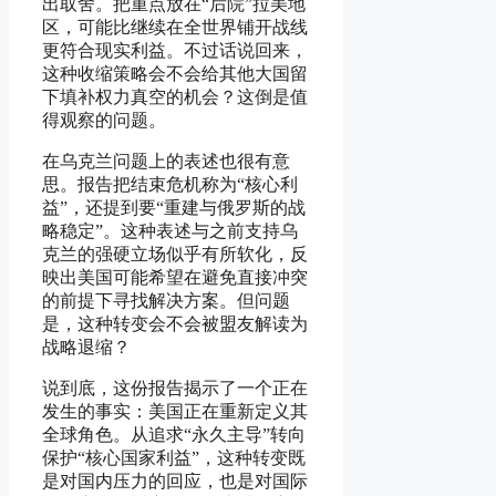
出取舍。把重点放在“后院”拉美地
区，可能比继续在全世界铺开战线
更符合现实利益。不过话说回来，
这种收缩策略会不会给其他大国留
下填补权力真空的机会？这倒是值
得观察的问题。
在乌克兰问题上的表述也很有意
思。报告把结束危机称为“核心利
益”，还提到要“重建与俄罗斯的战
略稳定”。这种表述与之前支持乌
克兰的强硬立场似乎有所软化，反
映出美国可能希望在避免直接冲突
的前提下寻找解决方案。但问题
是，这种转变会不会被盟友解读为
战略退缩？
说到底，这份报告揭示了一个正在
发生的事实：美国正在重新定义其
全球角色。从追求“永久主导”转向
保护“核心国家利益”，这种转变既
是对国内压力的回应，也是对国际