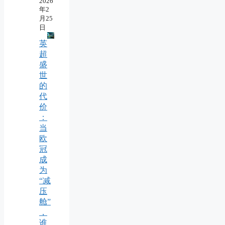
2026
年2
月25
日
英
超
盛
世
的
代
价
：
当
欧
冠
成
为
“减
压
舱”
，
谁