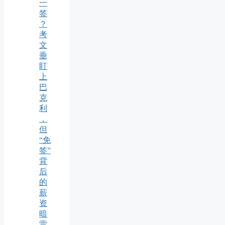
一
签
？
考
文
垂
盯
上
巴
克
利
，
但
“免
签”
背
后
的
薪
资
暗
雷