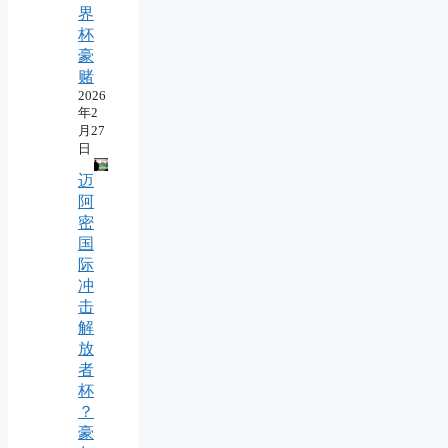
界
杯
豪
赌
2026
年2
月27
日
迈
阿
密
国
际
冲
击
解
放
者
杯
？
豪