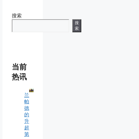
搜索
搜
索
当前
热讯
兰
帕
德
的
升
超
第