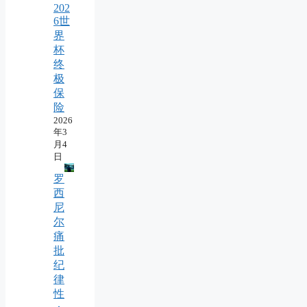
202
6世
界
杯
终
极
保
险
2026
年3
月4
日
罗
西
尼
尔
痛
批
纪
律
性