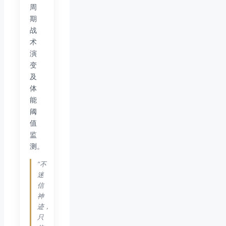
周
期
战
术
演
变
及
体
能
阈
值
监
测。
“不
迷
信
神
迹，
只