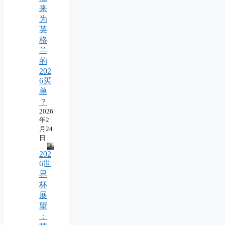
来
为
英
格
兰
的
202
6买
单
？
2026
年2
月24
日
202
6世
界
杯
展
望
：