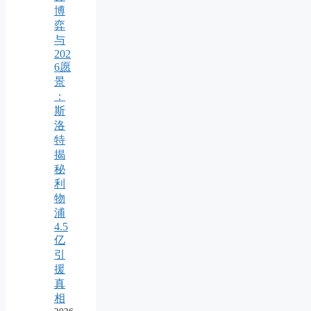
博
弈
与
202
6愿
景
：
斯
洛
特
揭
秘
利
物
浦
4.5
亿
引
援
真
相