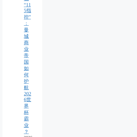
“11
5指
控”
：
曼
城
商
业
帝
国
如
何
护
航
202
6世
界
杯
霸
业
？