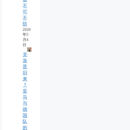
不
可
不
防
2026
年5
月4
日
克
洛
普
归
来
？
皇
马
与
德
国
队
的