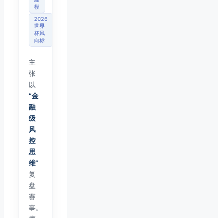
模
2026
世界
杯风
向标
主
张
以
“金
融
级
风
控
思
维”
复
盘
赛
事。