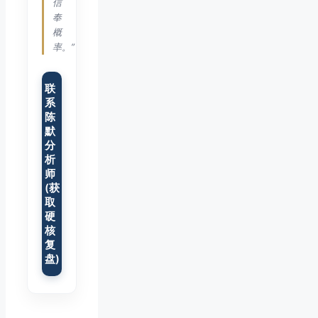
信
奉
概
率。”
联
系
陈
默
分
析
师
(获
取
硬
核
复
盘)