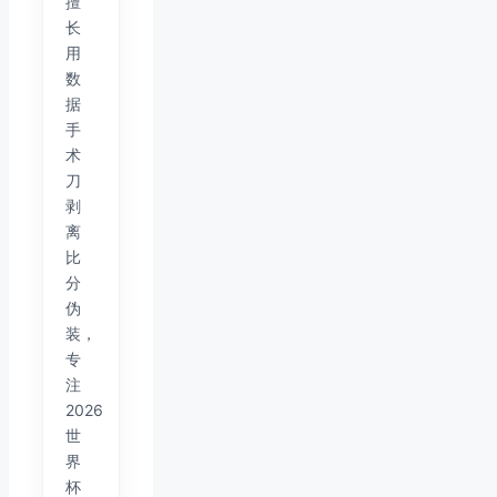
擅
长
用
数
据
手
术
刀
剥
离
比
分
伪
装，
专
注
2026
世
界
杯