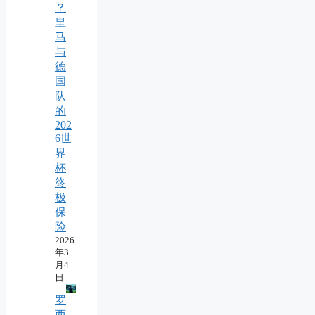
？
皇
马
与
德
国
队
的
202
6世
界
杯
终
极
保
险
2026
年3
月4
日
罗
西