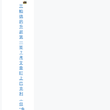
兰
帕
德
的
升
超
第
一
签
？
考
文
垂
盯
上
巴
克
利
，
但
“免