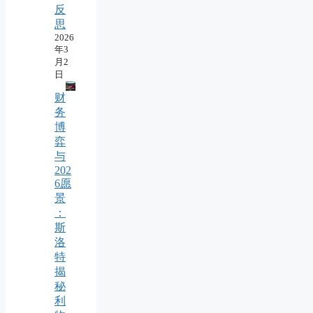
反
思
2026
年3
月2
日
财
务
博
弈
与
202
6愿
景
：
斯
洛
特
揭
秘
利