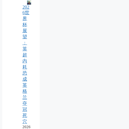
202
6世
界
杯
展
望
：
英
超
内
耗
恐
成
英
格
兰
夺
冠
死
穴
2026