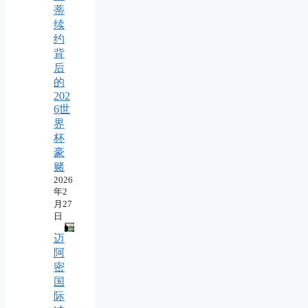
蒂
续
约
背
后
的
202
6世
界
杯
豪
赌
2026
年2
月27
日
迈
阿
密
国
际