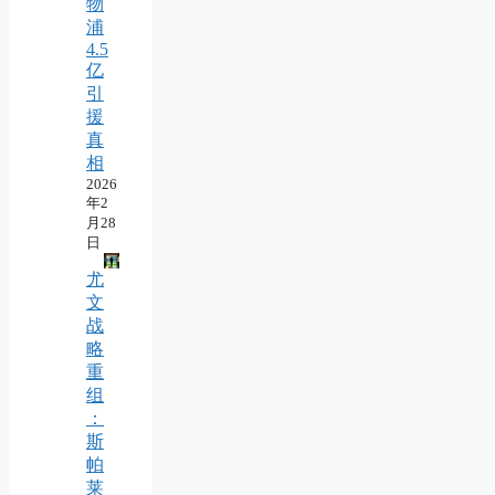
物
浦
4.5
亿
引
援
真
相
2026
年2
月28
日
尤
文
战
略
重
组
：
斯
帕
莱