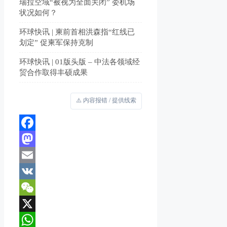
瑞拉空域“被视为全面关闭” 委机场
状况如何？
环球快讯 | 柬前首相洪森指“红线已
划定” 促柬军保持克制
环球快讯 | 01版头版 – 中法各领域经
贸合作取得丰硕成果
⚠️ 内容报错 / 提供线索
Facebook
Mastodon
Email
VK
WeChat
X