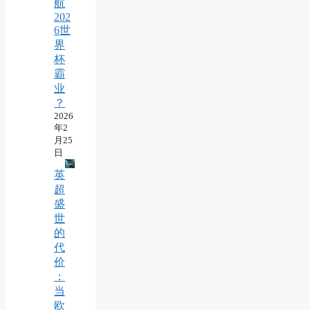
航
202
6世
界
杯
霸
业
？
2026
年2
月25
日
英
超
盛
世
的
代
价
：
当
欧