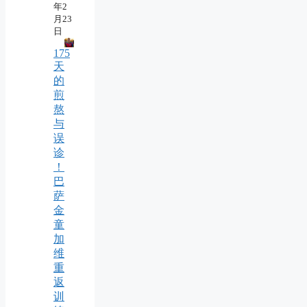
年2
月23
日
175
天
的
煎
熬
与
误
诊
！
巴
萨
金
童
加
维
重
返
训