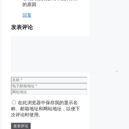
的原因
回复
发表评论
评
论
名
称
电
子
网
邮
站
在此浏览器中保存我的显示名
箱
地
称、邮箱地址和网站地址，以便下
地
址
次评论时使用。
址