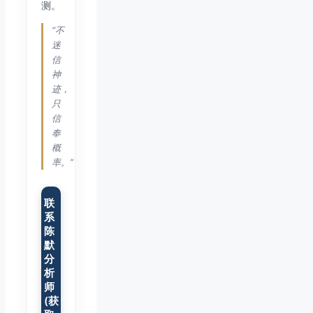
测。
“不
迷
信
神
迹，
只
信
奉
概
率。”
联
系
陈
默
分
析
师
(获