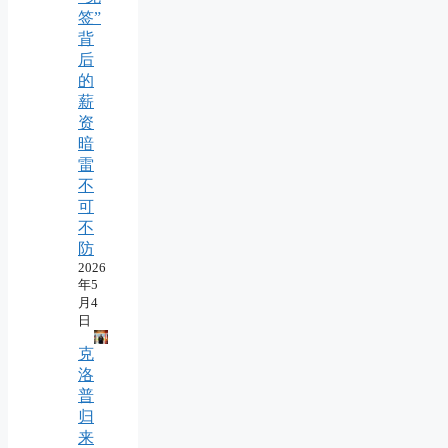
签”
背
后
的
薪
资
暗
雷
不
可
不
防
2026
年5
月4
日
克
洛
普
归
来