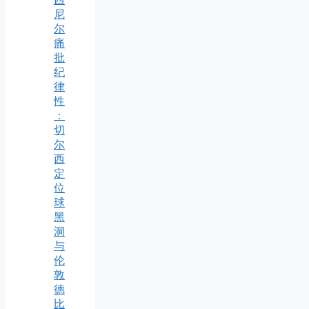
尼
尔
痛
批
纪
律
性
：
切
尔
西
定
位
球
黑
洞
与
伦
敦
德
比