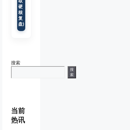
取
硬
核
复
盘)
搜索
搜
索
当前
热讯