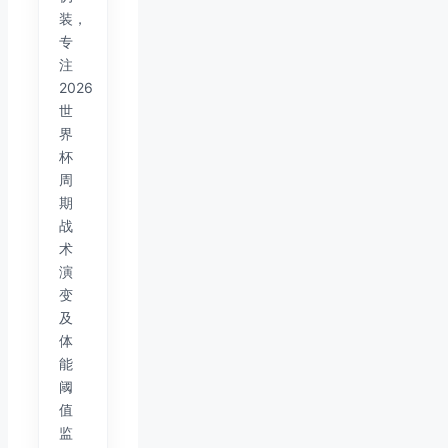
装，
专
注
2026
世
界
杯
周
期
战
术
演
变
及
体
能
阈
值
监