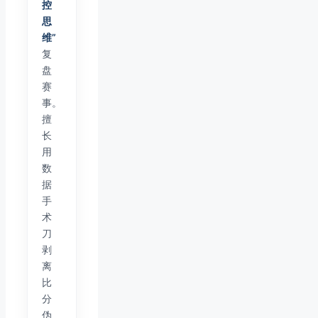
控
思
维”
复
盘
赛
事。
擅
长
用
数
据
手
术
刀
剥
离
比
分
伪