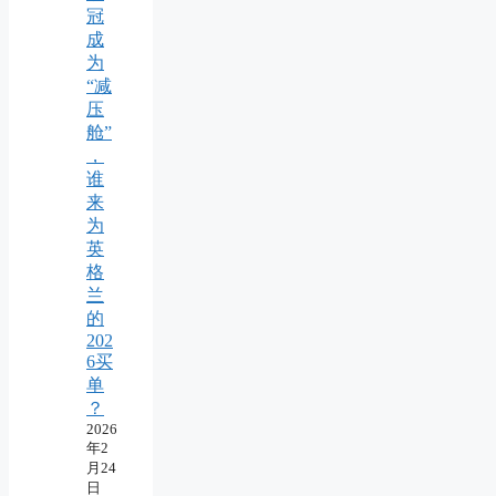
冠
成
为
“减
压
舱”
，
谁
来
为
英
格
兰
的
202
6买
单
？
2026
年2
月24
日