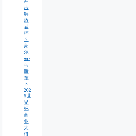
冲
击
解
放
者
杯
？
豪
尔
赫·
马
斯
布
下
202
6世
界
杯
商
业
大
棋