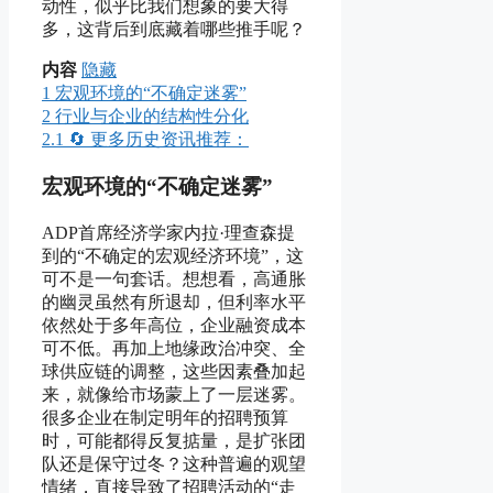
动性，似乎比我们想象的要大得
多，这背后到底藏着哪些推手呢？
内容
隐藏
1
宏观环境的“不确定迷雾”
2
行业与企业的结构性分化
2.1
🔄 更多历史资讯推荐：
宏观环境的“不确定迷雾”
ADP首席经济学家内拉·理查森提
到的“不确定的宏观经济环境”，这
可不是一句套话。想想看，高通胀
的幽灵虽然有所退却，但利率水平
依然处于多年高位，企业融资成本
可不低。再加上地缘政治冲突、全
球供应链的调整，这些因素叠加起
来，就像给市场蒙上了一层迷雾。
很多企业在制定明年的招聘预算
时，可能都得反复掂量，是扩张团
队还是保守过冬？这种普遍的观望
情绪，直接导致了招聘活动的“走