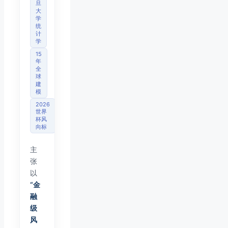
旦
大
学
统
计
学
15
年
全
球
建
模
2026
世界
杯风
向标
主
张
以
“金
融
级
风