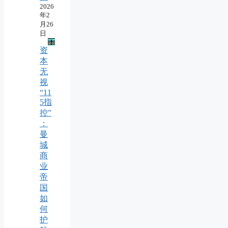
2026
年2
月26
日
资
本
无
视
“11
5指
控”
：
曼
城
商
业
帝
国
如
何
护