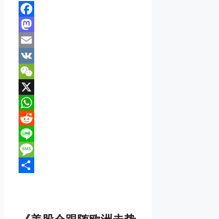
Facebook
Mastodon
Email
VK
WeChat
X
WhatsApp
Reddit
Line
Message
分
享