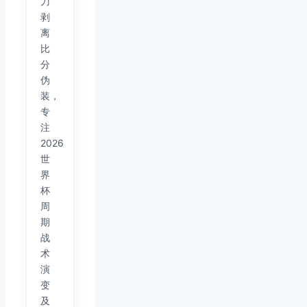
刀
剥
离
比
分
伪
装，
专
注
2026
世
界
杯
周
期
战
术
演
变
及