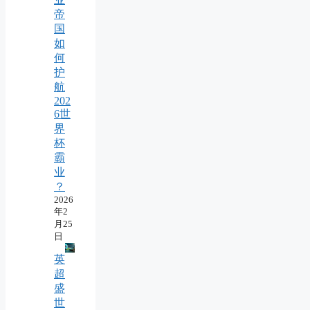
帝
国
如
何
护
航
202
6世
界
杯
霸
业
？
2026
年2
月25
日
英
超
盛
世