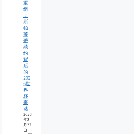
重
组
：
斯
帕
莱
蒂
续
约
背
后
的
202
6世
界
杯
豪
赌
2026
年2
月27
日