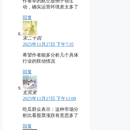
作者举的航空股例子很生
动，确实运营环境差太多了
回复
宋二十四
2025年11月27日 下午7:35
希望作者能多分析几个具体
行业的联动情况
回复
玄冥叟
2025年11月27日 下午11:09
吃瓜群众表示：这种市场分
析比看股票涨跌有意思多了
回复