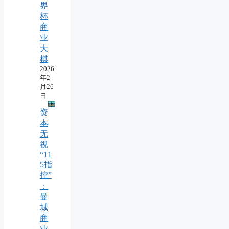
界
杯
商
业
大
棋
2026
年2
月26
日
资
本
无
视
“11
5指
控”
：
曼
城
商
业