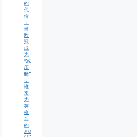
的
代
价
：
当
欧
冠
成
为
“减
压
舱”
，
谁
来
为
英
格
兰
的
202