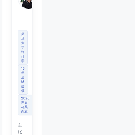
观察
首席
分析
师
复
旦
大
学
统
计
学
15
年
全
球
建
模
2026
世界
杯风
向标
主
张