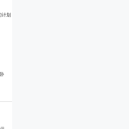
他们计划
。
卧
何保