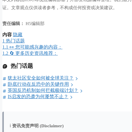
证。文章观点仅供读者参考，不构成任何投资或决策建议。
责任编辑：
H5编辑部
内容
隐藏
1
热门话题
1.1
👀 您可能感兴趣的内容：
1.2
🔄 更多历史资讯推荐：
热门话题
犹太社区安全如何被全球关注？
卧底行动在反恐中的关键作用
英国反恐机制如何拦截极端计划？
IS启发的恐袭为何屡禁不止？
ℹ️
资讯免责声明 (Disclaimer)