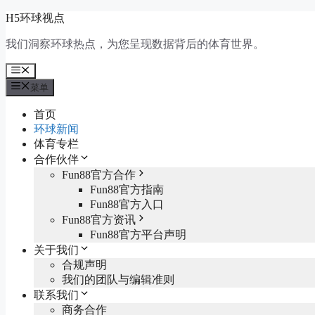
跳
H5环球视点
至
我们洞察环球热点，为您呈现数据背后的体育世界。
内
容
菜
单
菜单
首页
环球新闻
体育专栏
合作伙伴
Fun88官方合作
Fun88官方指南
Fun88官方入口
Fun88官方资讯
Fun88官方平台声明
关于我们
合规声明
我们的团队与编辑准则
联系我们
商务合作