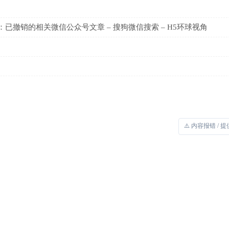
已撤销的相关微信公众号文章 – 搜狗微信搜索 – H5环球视角
⚠️ 内容报错 / 