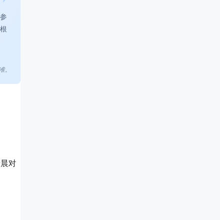
参
根
准。
清晨对