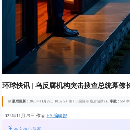
环球快讯 | 乌反腐机构突击搜查总统幕僚
📅
最后更新：
2025年11月29日 10:32:53
(由 H5 编辑部 最后编撰)
|
📊
字数：
564 字
2025年11月29日
作者
H5 编辑部
本文核心洞察