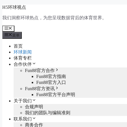
跳
H5环球视点
至
我们洞察环球热点，为您呈现数据背后的体育世界。
内
容
菜
单
菜单
首页
环球新闻
体育专栏
合作伙伴
Fun88官方合作
Fun88官方指南
Fun88官方入口
Fun88官方资讯
Fun88官方平台声明
关于我们
合规声明
我们的团队与编辑准则
联系我们
商务合作