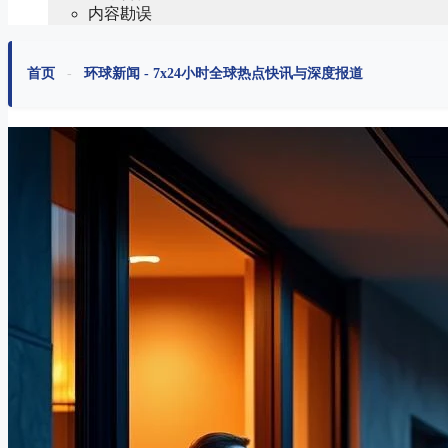
内容勘误
首页
-
环球新闻 - 7x24小时全球热点快讯与深度报道