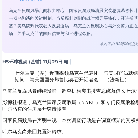
乌克兰反腐风暴刮向权力核心！国家反腐败局清晨突袭总统幕僚长叶
与俄乌和谈的关键时刻。当反腐利剑指向战时领导层核心，泽连斯基
基？美乌谈判代表卷入反腐漩涡，乌克兰的反腐决心与外交努力正在
场，关乎乌克兰的国际信誉与和平进程命脉。
— 本内容由 H5环球视
H5环球视点 (基辅) 11月29日 电
|
叶尔马克（左）近期率领乌克兰代表团，与美国官员就结
期间，与美国国务卿鲁比奥召开记者会。 （法新社）
乌克兰反腐风暴继续发酵，调查机构突击搜查总统幕僚长叶尔
彭博社报道，乌克兰国家反腐败局（NABU）和专门反腐败检察官
叶尔马克的住所展开突击搜查。
国家反腐败局在声明中说，本次调查行动是在调查框架内受权
叶尔马克尚未回复置评请求。