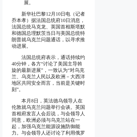
展。
新华社巴黎12月10日电（记者
乔本孝）据法国总统府10日消息，
法国总统马克龙、英国首相斯塔默
和德国总理默茨当日与美国总统特
朗普就乌克兰问题通话，以寻求推
动进展。
法国总统府表示，通话持续约
40分钟，各方“讨论了美国主导斡
旋的最新进展”，一致认为“对乌克
兰、乌克兰人民以及欧洲－大西洋
地区共同安全而言，当前是关键时
刻”。
本月8日，英法德乌领导人在
伦敦就乌克兰问题举行会谈。英国
首相府发言人会后说，与会领导人
同意，欧洲必须与乌克兰站在一
起，加强乌克兰能源设施防御能
力。与会领导人还讨论了利用俄罗