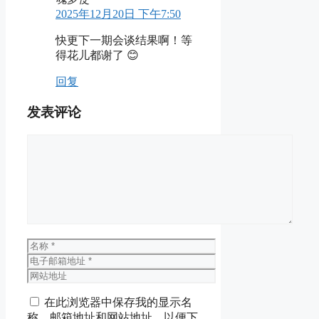
2025年12月20日 下午7:50
快更下一期会谈结果啊！等
得花儿都谢了 😊
回复
发表评论
评
论
名
称
电
子
网
邮
站
在此浏览器中保存我的显示名
箱
地
称、邮箱地址和网站地址，以便下