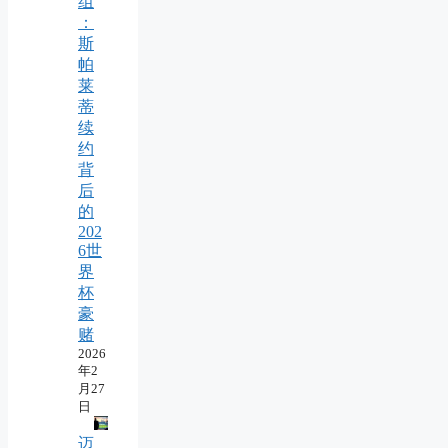
组
：
斯
帕
莱
蒂
续
约
背
后
的
202
6世
界
杯
豪
赌
2026
年2
月27
日
迈