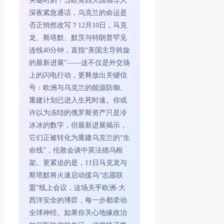
关键时刻！当欧美四大国领导人
深夜紧急通话，乌克兰的命运是
否正悄然改写？12月10日，马克
龙、斯塔默、默茨与特朗普罕见
连线40分钟，直指“美国主导斡旋
的最新进展”——这不仅是外交场
上的闪电行动，更释放出关键信
号：欧洲与乌克兰的能源防御、
重建计划已进入生死时速。你或
许以为冻结的俄罗斯资产只是冷
冰冰的数字，但最新进展揭示，
它们正被转化为重建乌克兰的“生
命线”，伦敦会谈中英法德乌框
架。更紧迫的是，11日马克龙与
斯塔默将火速启动援乌“志愿联
盟”线上会议，这场关乎欧洲-大
西洋安全的博弈，每一步都牵动
全球神经。如果你关心地缘政治