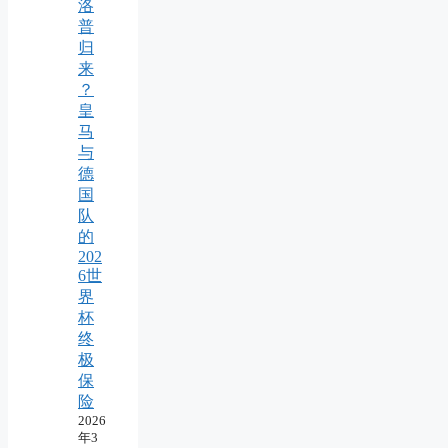
洛
普
归
来
？
皇
马
与
德
国
队
的
202
6世
界
杯
终
极
保
险
2026
年3