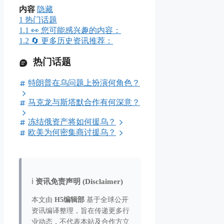
内容
隐藏
1
热门话题
1.1
👀 您可能感兴趣的内容：
1.2
🔄 更多历史资讯推荐：
热门话题
特朗普在乌问题上扮演何角色？
马克龙与斯塔默合作有何深意？
冻结俄资产将如何援乌？
欧美为何密集商讨援乌？
ℹ️
资讯免责声明 (Disclaimer)
本文由
H5编辑部
基于全球公开
资讯编译整理，旨在传递更多行
业动态，不代表本站及合作方立