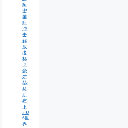
阿
密
国
际
冲
击
解
放
者
杯
？
豪
尔
赫·
马
斯
布
下
202
6世
界