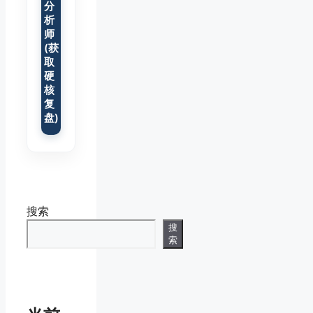
分
析
师
(获
取
硬
核
复
盘)
搜索
搜
索