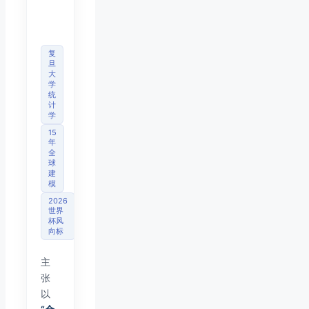
分析
师
复
旦
大
学
统
计
学
15
年
全
球
建
模
2026
世界
杯风
向标
主
张
以