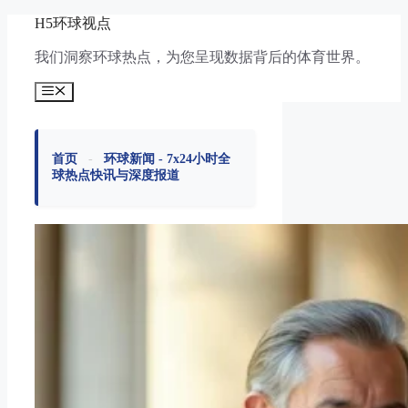
跳
H5环球视点
至
我们洞察环球热点，为您呈现数据背后的体育世界。
内
容
菜
单
首页
-
环球新闻 - 7x24小时全
球热点快讯与深度报道