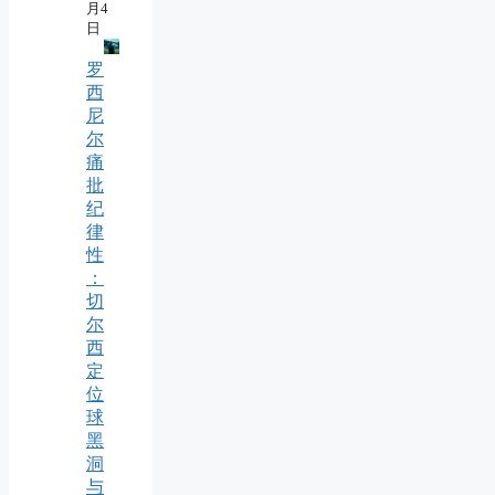
月4
日
罗
西
尼
尔
痛
批
纪
律
性
：
切
尔
西
定
位
球
黑
洞
与