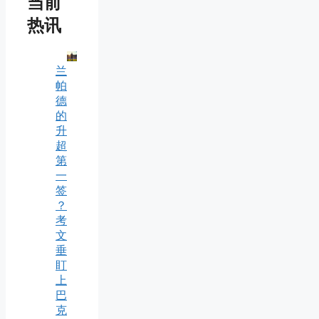
当前
热讯
兰
帕
德
的
升
超
第
一
签
？
考
文
垂
盯
上
巴
克