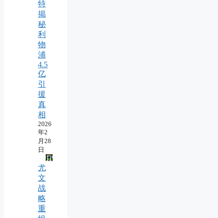
特
揭
秘
利
物
浦
4.5
亿
引
援
真
相
2026
年2
月28
日
尤
文
战
略
重