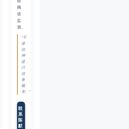
能
阈
值
监
测。
“不
迷
信
神
迹，
只
信
奉
概
率。”
联
系
陈
默