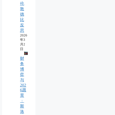
伦
敦
德
比
反
思
2026
年3
月2
日
财
务
博
弈
与
202
6愿
景
：
斯
洛