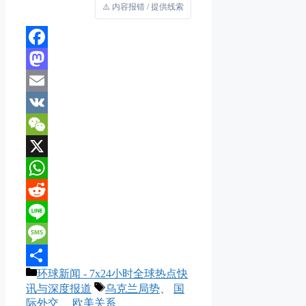
⚠️ 内容报错 / 提供线索
Facebook
Mastodon
Email
VK
WeChat
X
WhatsApp
Reddit
Line
Message
分
环球新闻 - 7x24小时全球热点快
分
类
标
讯与深度报道
乌克兰局势
、
国
享
签
际外交
、
欧美关系