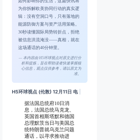
如何影响你的生活，这篇快讯将
为你拆解欧美协同行动的真实逻
辑：没有空洞口号，只有落地的
能源防御方案与资产活用策略。
30秒读懂国际局势转折点，拒绝
被信息洪流淹没——真相，就在
这场通话的40分钟里。
— 本内容由 H5环球视点对原文进行分
析和提炼，旨在帮助读者快速掌握核
心信息，观点仅供参考，请以原文为
准。
H5环球视点 (伦敦) 12月11日 电
|
据法国总统府10日消
息，法国总统马克龙、
英国首相斯塔默和德国
总理默茨当日与美国总
统特朗普就乌克兰问题
通话，以寻求推动进