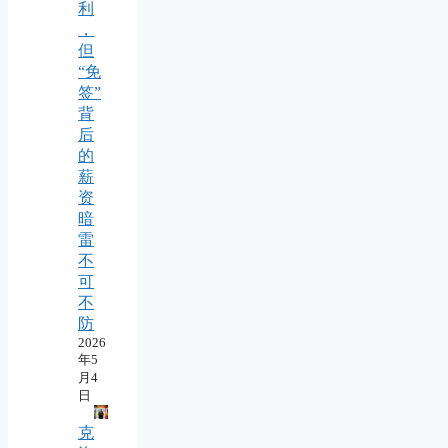
利
，
但
“免
签”
背
后
的
薪
资
暗
雷
不
可
不
防
2026
年5
月4
日
克