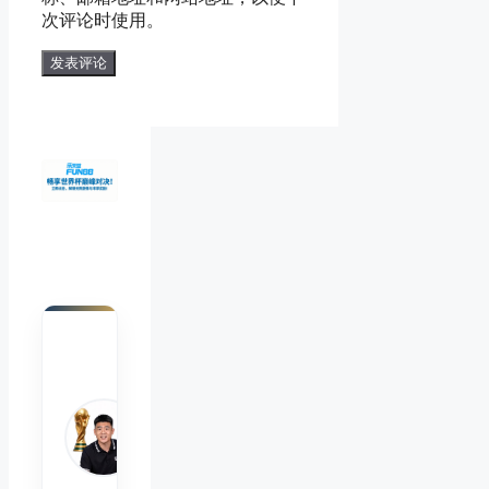
地
址
次评论时使用。
址
陈默
Chen
Mo
睿博
体育
观察
首席