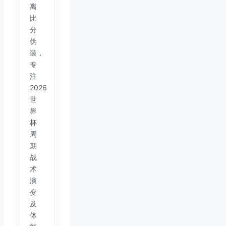
离
比
分
伪
装，
专
注
2026
世
界
杯
周
期
战
术
演
变
及
体