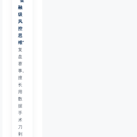
“金
融
级
风
控
思
维”
复
盘
赛
事。
擅
长
用
数
据
手
术
刀
剥