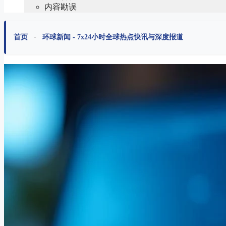
内容勘误
首页
-
环球新闻 - 7x24小时全球热点快讯与深度报道