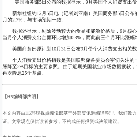
美国商务部5日公布的数据显示，9月美国个人消费支出价格
新华社纽约12月5日电（记者刘亚南）美国商务部5日公布的
月的2.7%，与市场预期一致。
数据还显示，剔除波动较大的食品和能源价格后，9月核心个人
当月个人消费支出金额环比增加0.3%，而此前三个月环比涨幅均
美国商务部原计划10月31日公布9月份个人消费支出相关数据
个人消费支出价格指数是美国联邦储备委员会密切关注的一
胀降至2%目标的主要参照。由于近期美国就业市场数据疲软，
再次降息25个基点。
【H5编辑部声明】
本文内容由H5环球视点编辑部基于外部资讯源编译整理。我们致
证。文章观点仅供读者参考，不构成任何投资或决策建议。