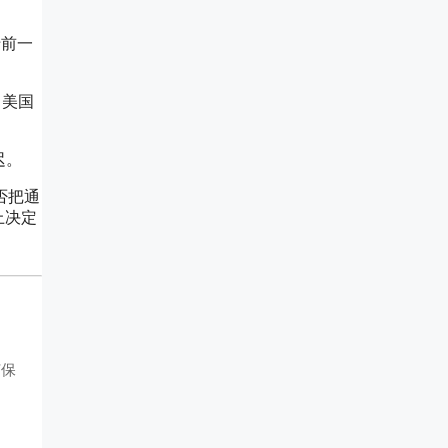
于前一
。美国
迟。
否把通
上决定
何保