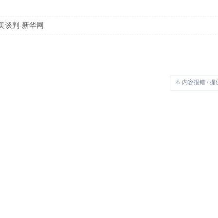
美谈判-新华网
⚠️ 内容报错 / 