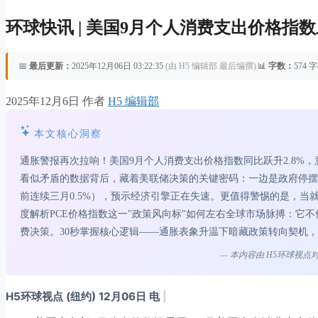
环球快讯 | 美国9月个人消费支出价格指
📅
最后更新：
2025年12月06日 03:22:35
(由 H5 编辑部 最后编撰)
|
📊
字数：
574 字
2025年12月6日
作者
H5 编辑部
本文核心洞察
通胀警报再次拉响！美国9月个人消费支出价格指数同比跃升2.8%，
看似矛盾的数据背后，藏着美联储决策的关键密码：一边是政府停摆4
前连续三月0.5%），预示经济引擎正在失速。更值得警惕的是，当就
度解析PCE价格指数这一"政策风向标"如何左右全球市场脉搏：它
费决策。30秒掌握核心逻辑——通胀表象升温下暗藏政策转向契机，普通人
— 本内容由 H5环球视
H5环球视点 (纽约) 12月06日 电
|