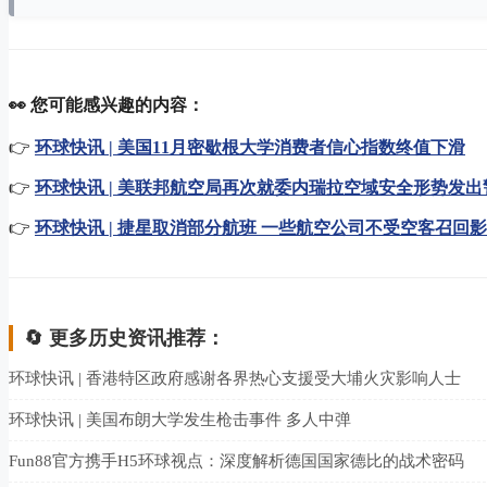
👀 您可能感兴趣的内容：
👉
环球快讯 | 美国11月密歇根大学消费者信心指数终值下滑
👉
环球快讯 | 美联邦航空局再次就委内瑞拉空域安全形势发出
👉
环球快讯 | 捷星取消部分航班 一些航空公司不受空客召回
🔄 更多历史资讯推荐：
环球快讯 | 香港特区政府感谢各界热心支援受大埔火灾影响人士
环球快讯 | 美国布朗大学发生枪击事件 多人中弹
Fun88官方携手H5环球视点：深度解析德国国家德比的战术密码