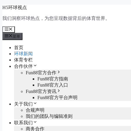
跳
H5环球视点
至
我们洞察环球热点，为您呈现数据背后的体育世界。
内
容
菜
单
菜单
首页
环球新闻
体育专栏
合作伙伴
Fun88官方合作
Fun88官方指南
Fun88官方入口
Fun88官方资讯
Fun88官方平台声明
关于我们
合规声明
我们的团队与编辑准则
联系我们
商务合作