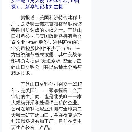
所在地五角大楼（2020年2月19日
摄）。新华社记者刘杰摄
据报道，美国和沙特合建稀土
厂，是沙特王储兼首相穆罕默德访
美期间所达成的协议之一。芒廷山
口材料公司与美国政府将持有新合
资企业49%的股份，沙特阿拉伯矿
业公司控股比例“不少于”51%。三
方出资细节暂未披露，其中美战争
部将负责提供“无追索权”资金，芒
廷山口材料公司将提供稀土分离与
精炼技术。
芒廷山口材料公司创立于2017
年，是美国唯一一家掌握稀土全产
业链的生产商，也是北美唯一一家
大规模开采和处理稀土矿的企业。
公司在加利福尼亚州拥有全球第二
大稀土矿芒廷山口，并在得克萨斯
州沃思堡设有加工厂，目前在美主
要生产轻稀土产品。