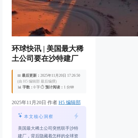
环球快讯 | 美国最大稀
土公司要在沙特建厂
📅
最后更新：
2025年11月20日 17:26:50
(由 H5 编辑部 最后编撰)
|
📊
字数：
0 字
|
⏱️
预计阅读：
1 分钟
2025年11月20日
作者
H5 编辑部
本文核心洞察
美国最大稀土公司突然联手沙特
建厂，背后隐藏着怎样的全球资