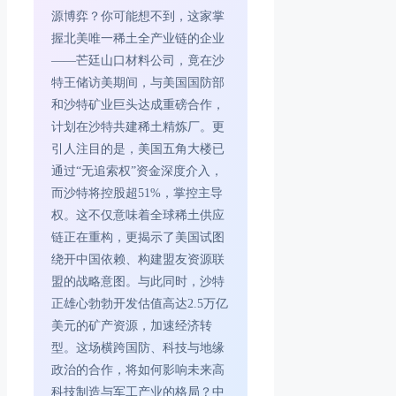
源博弈？你可能想不到，这家掌
握北美唯一稀土全产业链的企业
——芒廷山口材料公司，竟在沙
特王储访美期间，与美国国防部
和沙特矿业巨头达成重磅合作，
计划在沙特共建稀土精炼厂。更
引人注目的是，美国五角大楼已
通过“无追索权”资金深度介入，
而沙特将控股超51%，掌控主导
权。这不仅意味着全球稀土供应
链正在重构，更揭示了美国试图
绕开中国依赖、构建盟友资源联
盟的战略意图。与此同时，沙特
正雄心勃勃开发估值高达2.5万亿
美元的矿产资源，加速经济转
型。这场横跨国防、科技与地缘
政治的合作，将如何影响未来高
科技制造与军工产业的格局？中