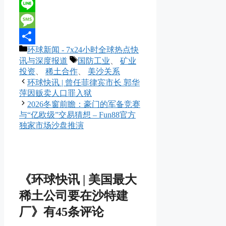
Reddit
Line
Message
分
环球新闻 - 7x24小时全球热点快
分
类
标
讯与深度报道
国防工业
、
矿业
享
签
投资
、
稀土合作
、
美沙关系
环球快讯 | 曾任菲律宾市长 郭华
萍因贩卖人口罪入狱
2026冬窗前瞻：豪门的军备竞赛
与“亿欧级”交易猜想 – Fun88官方
独家市场沙盘推演
《环球快讯 | 美国最大
稀土公司要在沙特建
厂》有45条评论