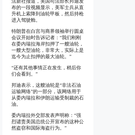
法新社报道，美国司法部长邦迪发
布的一段视频显示，美军士兵从直
升机上索降到油轮甲板，然后持枪
进入驾驶舱。
特朗普在白宫与商界领袖举行圆桌
会议开始时告诉记者：“我们刚刚
在委内瑞拉海岸扣押了一艘油轮，
一艘大型油轮，非常大，实际上是
迄今为止扣押的最大油轮。”
“还有其他事情正在发生，稍后你
们会看到。”
邦迪表示，这艘油轮是“非法石油
运输网络”的一部分，该网络用于
从委内瑞拉和伊朗运输受制裁的石
油。
委内瑞拉外交部发表声明称：“强
烈谴责美国总统公开宣布的这种公
然盗窃和国际海盗行为。”