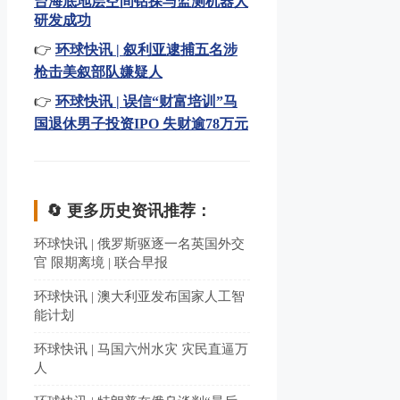
台海底地层空间钻探与监测机器人
研发成功
👉
环球快讯 | 叙利亚逮捕五名涉
枪击美叙部队嫌疑人
👉
环球快讯 | 误信“财富培训”马
国退休男子投资IPO 失财逾78万元
🔄 更多历史资讯推荐：
环球快讯 | 俄罗斯驱逐一名英国外交
官 限期离境 | 联合早报
环球快讯 | 澳大利亚发布国家人工智
能计划
环球快讯 | 马国六州水灾 灾民直逼万
人