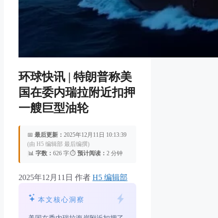
环球快讯 | 特朗普称美
国在委内瑞拉附近扣押
一艘巨型油轮
📅
最后更新：
2025年12月11日 10:13:39
(由 H5 编辑部 最后编撰)
|
📊
字数：
626 字
|
⏱️
预计阅读：
2 分钟
2025年12月11日
作者
H5 编辑部
本文核心洞察