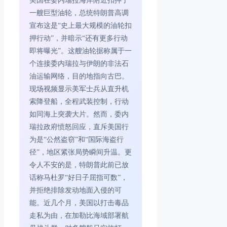
美国在委内瑞拉海岸附近扣押了
一艘巨型油轮，总统特朗普高调
宣布这是“史上最大规模的油轮扣
押行动”，并暗示“还有更多行动
即将曝光”。这艘油轮据称属于一
个连接委内瑞拉与伊朗的非法石
油运输网络，目的地指向古巴。
现场视频显示美军士兵从直升机
索降登船，全程武装控制，行动
如同海上突袭大片。然而，委内
瑞拉政府愤怒回应，直斥美国行
为是“公然盗窃”和“国际海盗行
径”，地区紧张局势瞬间升温。更
令人不安的是，特朗普此前已放
话称马杜罗“好日子屈指可数”，
并拒绝排除发动地面入侵的可
能。近几个月，美国以打击毒品
走私为由，在加勒比海域部署航