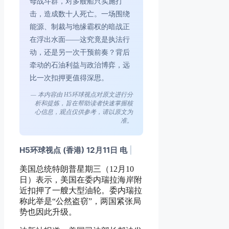
母战斗群，对多艘船只实施打
击，造成数十人死亡。一场围绕
能源、制裁与地缘霸权的暗战正
在浮出水面——这究竟是执法行
动，还是另一次干预前奏？背后
牵动的石油利益与政治博弈，远
比一次扣押更值得深思。
— 本内容由 H5环球视点对原文进行分
析和提炼，旨在帮助读者快速掌握核
心信息，观点仅供参考，请以原文为
准。
H5环球视点 (香港) 12月11日 电
|
美国总统特朗普星期三（12月10
日）表示，美国在委内瑞拉海岸附
近扣押了一艘大型油轮。委内瑞拉
称此举是“公然盗窃”，两国紧张局
势也因此升级。