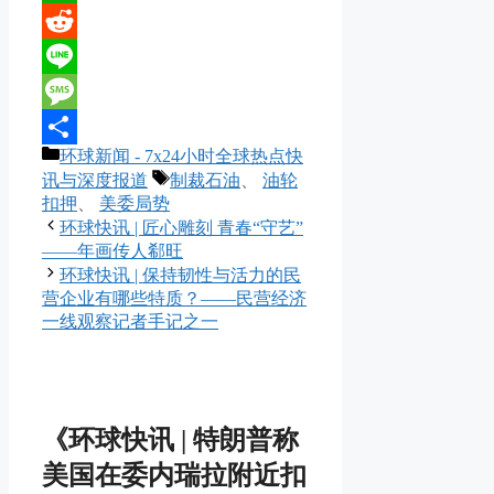
WhatsApp
Reddit
Line
Message
分
环球新闻 - 7x24小时全球热点快
分
类
标
讯与深度报道
制裁石油
、
油轮
享
签
扣押
、
美委局势
环球快讯 | 匠心雕刻 青春“守艺”
——年画传人郗旺
环球快讯 | 保持韧性与活力的民
营企业有哪些特质？——民营经济
一线观察记者手记之一
《环球快讯 | 特朗普称
美国在委内瑞拉附近扣