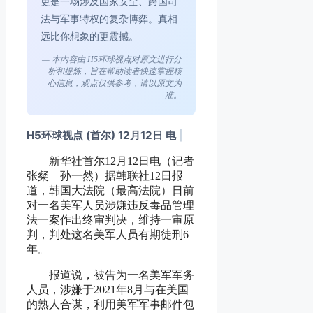
更是一场涉及国家安全、跨国司
法与军事特权的复杂博弈。真相
远比你想象的更震撼。
— 本内容由 H5环球视点对原文进行分
析和提炼，旨在帮助读者快速掌握核
心信息，观点仅供参考，请以原文为
准。
H5环球视点 (首尔) 12月12日 电
|
新华社首尔12月12日电（记者
张粲 孙一然）据韩联社12日报
道，韩国大法院（最高法院）日前
对一名美军人员涉嫌违反毒品管理
法一案作出终审判决，维持一审原
判，判处这名美军人员有期徒刑6
年。
报道说，被告为一名美军军务
人员，涉嫌于2021年8月与在美国
的熟人合谋，利用美军军事邮件包