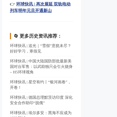
👉
环球快讯 | 再次展延 双轨电动
列车明年元旦开通新山
🔄 更多历史资讯推荐：
环球快讯 | 追光｜“雪假”意犹未尽？
好好学习，寒假见
环球快讯 | 中国大陆国防部批最新美
国对台军售：以武助独只会引火烧身
– H5环球视角
环球快讯 | 星空有约丨“银河画卷”，
开卷！
环球快讯 | 德国总理默茨访印度 深化
安全合作助印“脱俄”
环球快讯 | 埃尔多安：黑海不应成为