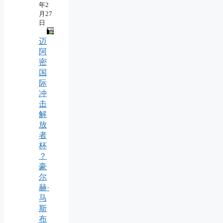
年2
月27
日
迈
阿
密
国
际
冲
击
解
放
者
杯
？
豪
尔
赫·
马
斯
布