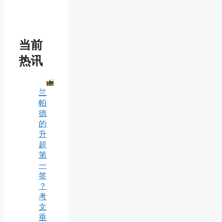
当前
热讯
兰
帕
德
的
升
超
第
一
签
？
考
文
垂