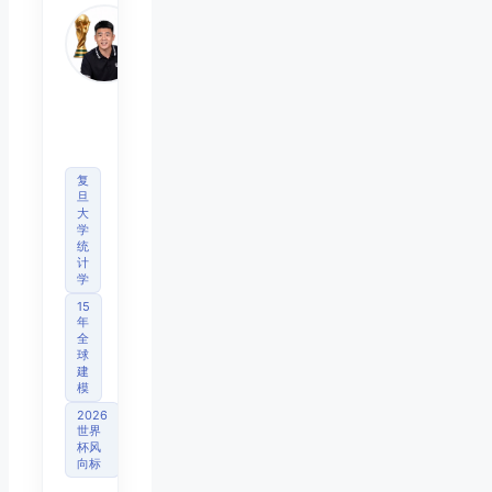
Mo
睿博
体育
观察
首席
分析
师
复
旦
大
学
统
计
学
15
年
全
球
建
模
2026
世界
杯风
向标