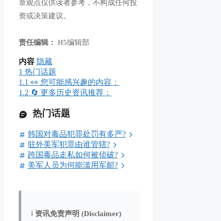
章观点仅供读者参考，不构成任何投
资或决策建议。
责任编辑：
H5编辑部
内容
隐藏
1
热门话题
1.1
👀 您可能感兴趣的内容：
1.2
🔄 更多历史资讯推荐：
热门话题
韩国对毒品犯罪处罚有多严?
驻外美军犯罪由谁管辖?
跨国毒品走私如何被侦破?
美军人员为何能滥用军邮?
ℹ️
资讯免责声明 (Disclaimer)