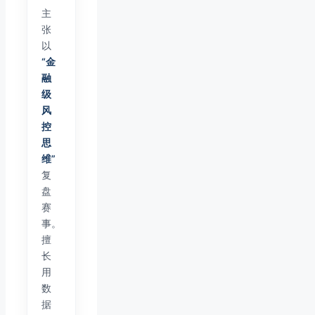
主
张
以
“金
融
级
风
控
思
维”
复
盘
赛
事。
擅
长
用
数
据