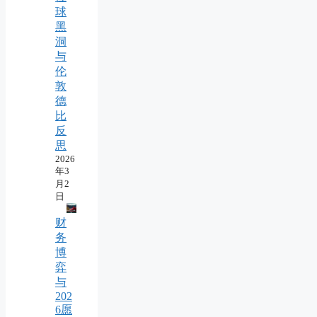
球
黑
洞
与
伦
敦
德
比
反
思
2026
年3
月2
日
财
务
博
弈
与
202
6愿