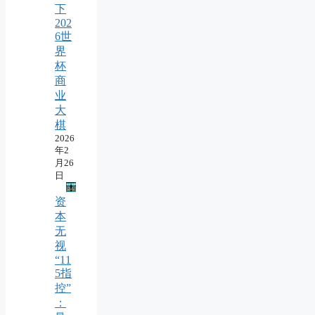
下
202
6世
界
杯
商
业
大
棋
2026
年2
月26
日
资
本
无
视
“11
5指
控”
：