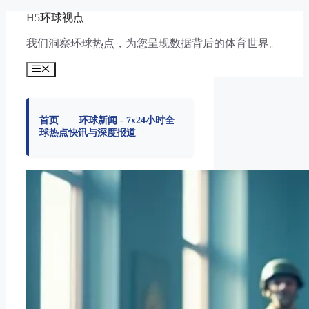
跳
H5环球视点
至
我们洞察环球热点，为您呈现数据背后的体育世界。
内
容
菜
单
首页
-
环球新闻 - 7x24小时全
球热点快讯与深度报道