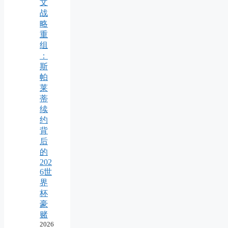
文
战
略
重
组
：
斯
帕
莱
蒂
续
约
背
后
的
202
6世
界
杯
豪
赌
2026