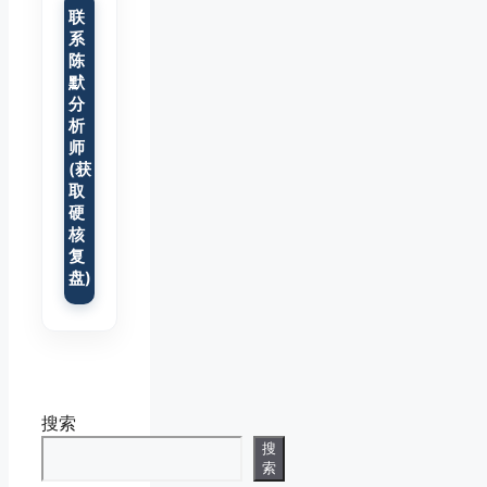
联
系
陈
默
分
析
师
(获
取
硬
核
复
盘)
搜索
搜
索