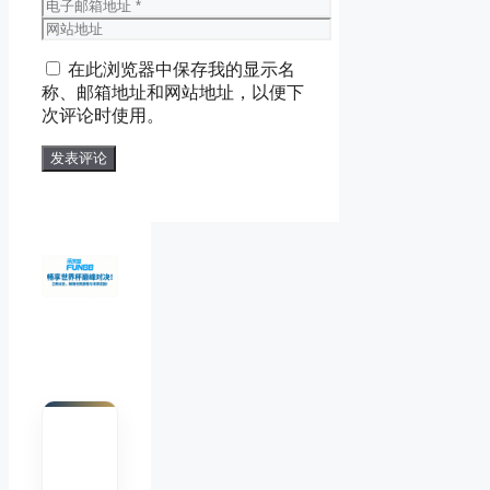
称
电
子
网
邮
站
在此浏览器中保存我的显示名
箱
地
称、邮箱地址和网站地址，以便下
地
址
次评论时使用。
址
陈默
Chen