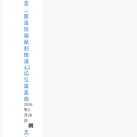
景
：
斯
洛
特
揭
秘
利
物
浦
4.5
亿
引
援
真
相
2026
年2
月28
日
尤