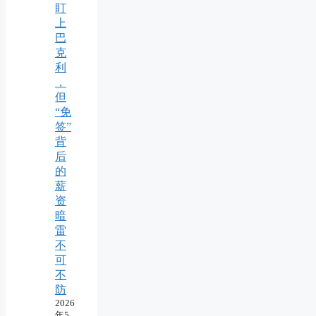
盯
上
巴
克
利
，
但
“免
签”
背
后
的
薪
资
暗
雷
不
可
不
防
2026
年5