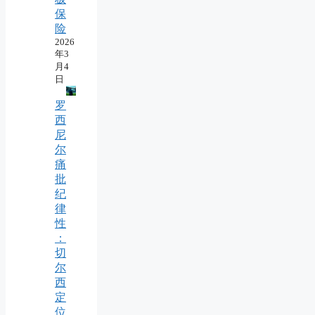
保
险
2026
年3
月4
日
罗
西
尼
尔
痛
批
纪
律
性
：
切
尔
西
定
位