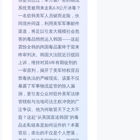
你是否想过，军方最严密的物流
系统竟被用来走私6.8公斤冰毒？
一名驻韩美军人员铤而走险，伙
同境外同谋，利用美军军事邮件
渠道，将足以引发大规模社会危
害的毒品悄然运入韩国——这起
震惊全韩的跨国毒品案终于迎来
终审判决。韩国大法院近日驳回
上诉，维持对其6年有期徒刑的
一审原判，揭开了美军特权背后
禁毒执法的严峻现实。该案不仅
暴露了军事物流监管的惊人漏
洞，更引发公众对驻外美军法律
管辖权与当地司法主权冲突的广
泛争议。他为何敢冒天下之大不
韪？这起“从美国直送韩国”的毒
品走私链条是如何运作的？本案
背后，牵出的不仅是个人堕落，