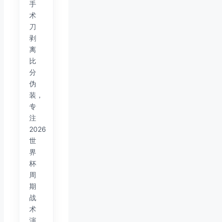
手
术
刀
剥
离
比
分
伪
装，
专
注
2026
世
界
杯
周
期
战
术
演