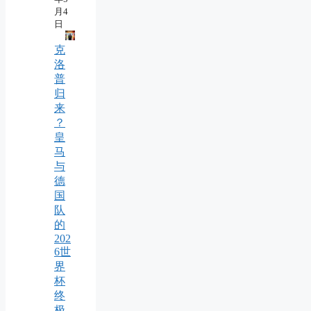
月4
日
克
洛
普
归
来
？
皇
马
与
德
国
队
的
202
6世
界
杯
终
极