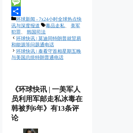
Line
Message
分
环球新闻 - 7x24小时全球热点快
分
类
标
讯与深度报道
毒品走私
、
美军
享
签
犯罪
、
韩国司法
环球快讯 | 莫迪同特朗普就贸易
和能源等问题通电话
环球快讯 | 泰看守首相星期五晚
与美国总统特朗普通电话
《环球快讯 | 一美军人
员利用军邮走私冰毒在
韩被判6年》有13条评
论