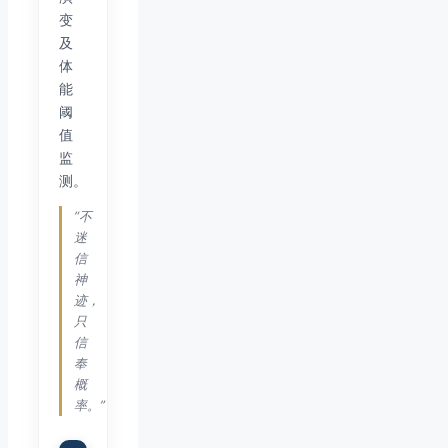
变
及
体
能
阈
值
监
测。
“不
迷
信
神
迹，
只
信
奉
概
率。”