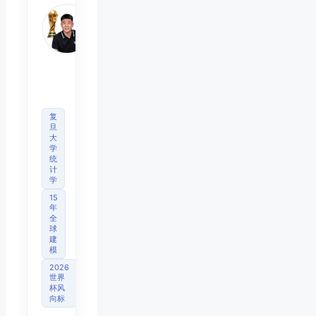
Mo
睿博
体育
观察
首席
分析
师
复
旦
大
学
统
计
学
15
年
全
球
建
模
2026
世界
杯风
向标