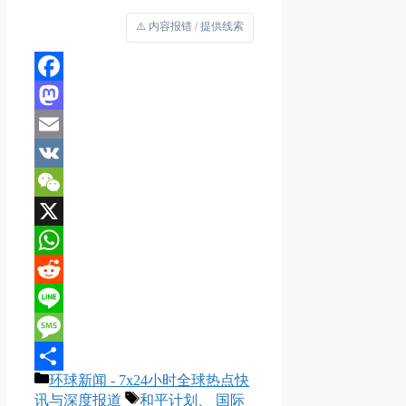
⚠️ 内容报错 / 提供线索
Facebook
Mastodon
Email
VK
WeChat
X
WhatsApp
Reddit
Line
Message
分
环球新闻 - 7x24小时全球热点快
分
类
标
讯与深度报道
和平计划
、
国际