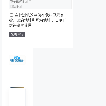
称
电
子
网
邮
站
在此浏览器中保存我的显示名
箱
地
称、邮箱地址和网站地址，以便下
地
址
次评论时使用。
址
陈默
Chen