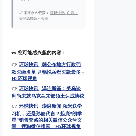
🔗
本文永久链接：
环球快讯 | 白宫：
美乌总统暂不会晤
👀 您可能感兴趣的内容：
👉
环球快讯 | 韩公布地方行政罚
款欠缴名单 尹锡悦岳母欠款最多 –
H5环球视角
👉
环球快讯 | 泽连斯基：美乌谈
判尚未就乌克兰东部领土达成协议
👉
环球快讯 | 澎湃新闻 领米送学
习机，还是孙俪代言？起底“朗学
星”销售套路的相关微信公众号文
章 – 搜狗微信搜索 – H5环球视角