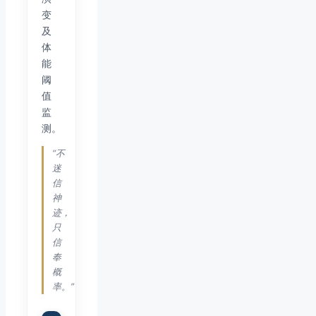
变
及
体
能
阈
值
监
测。
“不
迷
信
神
迹，
只
信
奉
概
率。”