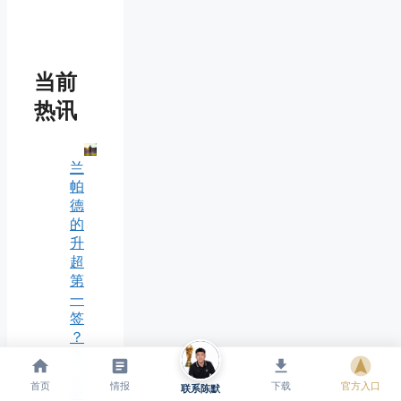
当前
热讯
兰
帕
德
的
升
超
第
一
签
？
考
文
首页
情报
下载
官方入口
联系陈默
垂