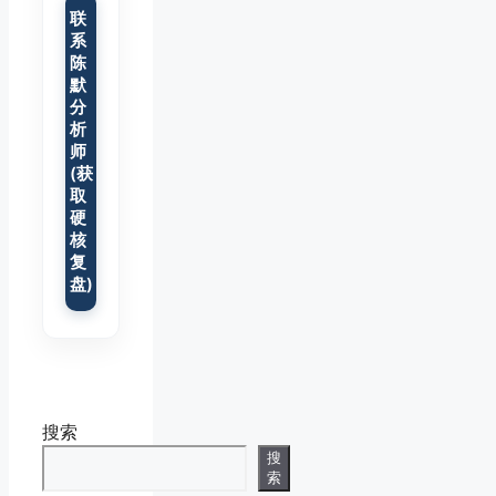
联
系
陈
默
分
析
师
(获
取
硬
核
复
盘)
搜索
搜
索