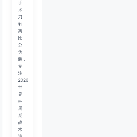
手
术
刀
剥
离
比
分
伪
装，
专
注
2026
世
界
杯
周
期
战
术
演