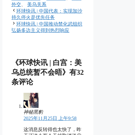
享
签
外交
、
美乌关系
环球快讯 | 中国代表：实现加沙
持久停火是优先任务
环球快讯 | 中国推动禁化武组织
弘扬多边主义得到热烈响应
《环球快讯 | 白宫：美
乌总统暂不会晤》有32
条评论
神秘黑豹
2025年11月25日 上午9:58
这消息反转得也太快了，昨