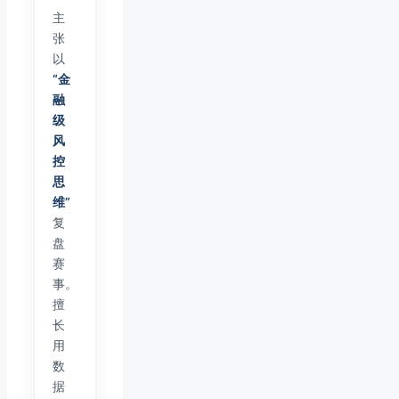
主
张
以
“金
融
级
风
控
思
维”
复
盘
赛
事。
擅
长
用
数
据