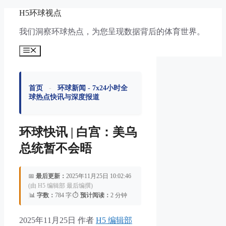
跳
H5环球视点
至
我们洞察环球热点，为您呈现数据背后的体育世界。
内
容
菜
单
首页
-
环球新闻 - 7x24小时全
球热点快讯与深度报道
环球快讯 | 白宫：美乌
总统暂不会晤
📅
最后更新：
2025年11月25日 10:02:46
(由 H5 编辑部 最后编撰)
|
📊
字数：
784 字
|
⏱️
预计阅读：
2 分钟
2025年11月25日
作者
H5 编辑部