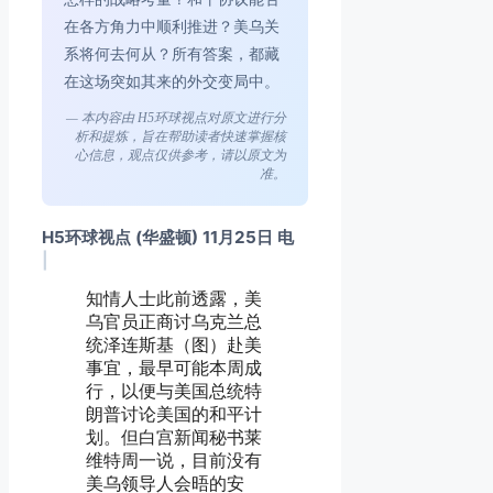
在各方角力中顺利推进？美乌关
系将何去何从？所有答案，都藏
在这场突如其来的外交变局中。
— 本内容由 H5环球视点对原文进行分
析和提炼，旨在帮助读者快速掌握核
心信息，观点仅供参考，请以原文为
准。
H5环球视点 (华盛顿) 11月25日 电
|
知情人士此前透露，美
乌官员正商讨乌克兰总
统泽连斯基（图）赴美
事宜，最早可能本周成
行，以便与美国总统特
朗普讨论美国的和平计
划。但白宫新闻秘书莱
维特周一说，目前没有
美乌领导人会晤的安