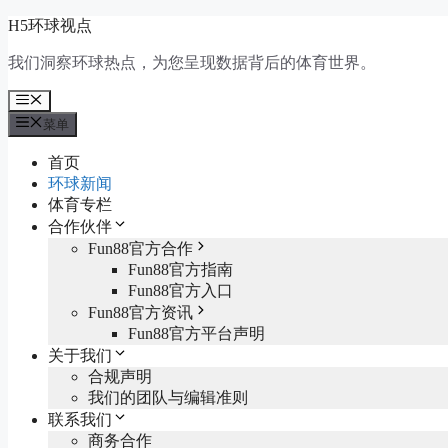
跳
H5环球视点
至
我们洞察环球热点，为您呈现数据背后的体育世界。
内
容
菜
单
菜单
首页
环球新闻
体育专栏
合作伙伴
Fun88官方合作
Fun88官方指南
Fun88官方入口
Fun88官方资讯
Fun88官方平台声明
关于我们
合规声明
我们的团队与编辑准则
联系我们
商务合作