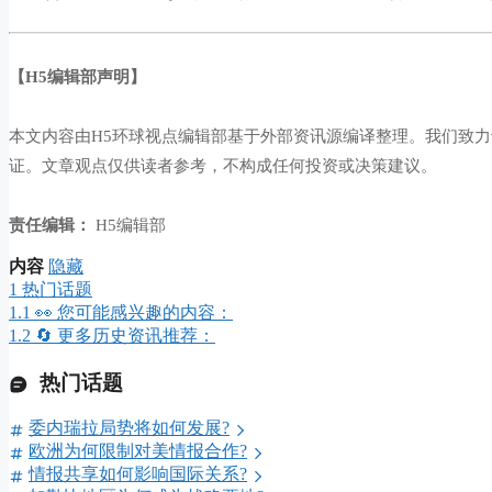
【H5编辑部声明】
本文内容由H5环球视点编辑部基于外部资讯源编译整理。我们致
证。文章观点仅供读者参考，不构成任何投资或决策建议。
责任编辑：
H5编辑部
内容
隐藏
1
热门话题
1.1
👀 您可能感兴趣的内容：
1.2
🔄 更多历史资讯推荐：
热门话题
委内瑞拉局势将如何发展?
欧洲为何限制对美情报合作?
情报共享如何影响国际关系?