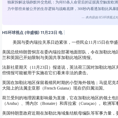
独家拆解这场静默外交危机：为何83条人命背后的证据真空触发欧
力中那些未被公开的生存逻辑与战略底牌，300秒内看透加勒比风暴
— 本内容由 H5环球视
H5环球视点 (华盛顿) 11月23日 电
|
美国与委内瑞拉关系日趋紧张，一些民众11月15日在华
美国总统特朗普恫言在委内瑞拉部署地面部队，令在加勒比地
兰和英国已开始限制与美国共享加勒比地区情报。
法新社星期天（11月23日）报道说，英法荷三国对加勒比地
些情报可能被用于实施在它们看来非法的袭击。
英国在加勒比地区保留着殖民时期的小型海外领地；马提尼克岛（Mar
大陆上的法属圭亚那（French Guiana）现在仍归属法国。
荷兰受到的地理因素影响最为直接，它在加勒比地区的领土包括
（Aruba）、博内尔（Bonaire）和库拉索（Curaçao
美国特朗普政府近期在加勒比海域集结航母编队等军事力量，