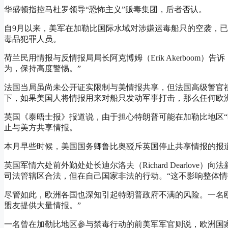
华盛顿指控马杜罗领导“恐怖主义”贩毒集团，后者否认。
自9月以来，美军在加勒比国际水域对涉嫌运毒船只的空袭，已
毒品犯罪人员。
荷兰民用情报与反情报局局长阿克博姆（Erik Akerboom）告诉
为，保持高度警惕。”
法国当局虽尚未公开证实限制与美情报共享，但法国高级警官祖拉斯（D
下，如果美国人将情报用来对船只发动军事打击，那么任何欧
英国《泰晤士报》报道说，由于担心特朗普可能在加勒比地区“暗杀”
止与美方共享情报。
本月早些时候，美国国务卿鲁比奥驳斥英国停止共享情报的报道
英国军情六处前外勤处处长迪尔洛夫（Richard Dearlo
司法管辖区合法，但在自己国家非法的行动。“这不影响整体情
尽管如此，欧洲各国也深知引起特朗普政府不满的风险。一名
盟友提供大量情报。”
一名曾在加勒比地区参与禁毒行动的前美军军官则说，欧洲国