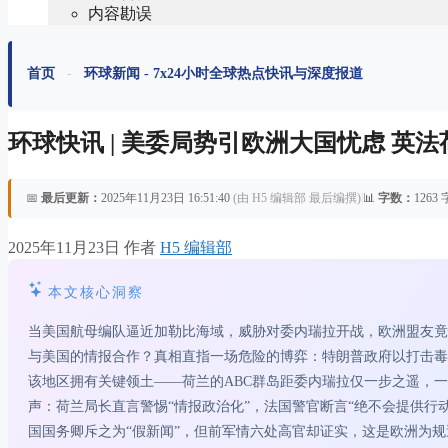
内容勘误
首页
-
环球新闻 - 7x24小时全球热点快讯与深度报道
环球快讯 | 美委局势引欧洲大国忧虑 英
📅
最后更新：
2025年11月23日 16:51:40
(由 H5 编辑部 最后编撰)
|
📊
字数：
1263 
2025年11月23日
作者
H5 编辑部
本文核心洞察
当美国航母编队逼近加勒比海域，威胁对委内瑞拉开战，欧洲盟友竟
与美国的情报合作？真相直指一场危险的博弈：特朗普政府以打击毒
该地区拥有关键领土——荷兰的ABC群岛距委内瑞拉仅一步之遥，
声：荷兰局长直言警惕“情报政治化”，法国警官断言“绝不会提供行
国国务卿斥之为“假新闻”，但前军情六处高官却证实，这是欧洲为