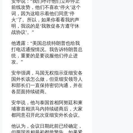
安华说：“我们呼吁他们立即停止
前线攻势，他们不喜欢‘停火’这个
词，因为这暗示着他们同意‘停
火’了。所以，如果你看看我的声
明，我说的是‘我敦促各方遵守休
战协议’。”
他透露：“美国总统特朗普也给我
打电话通报情况。我告诉特朗普总
统，重要的是要说服他们停止进
攻。”
安华强调，马国无权指示亚细安各
国外长该怎么做，但亚细安领导人
和部长们一直保持密切沟通，并在
各层面持续磋商。
安华说，他与泰国首相阿努廷和柬
埔寨首相洪马内持续磋商后，大家
都同意召开此次亚细安外长会议。
他认为，会议日期此前已经确定，
但两国首相最初都曾警告，如果紧