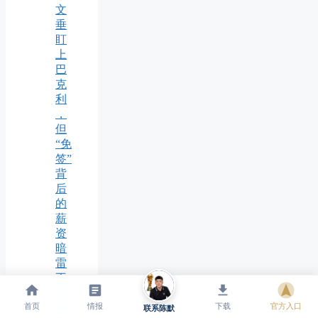
文
垂
盯
上
巴
克
利
，
但
“免
签”
背
后
的
薪
资
暗
雷
不
可
首页
情报
下载
官方入口
不
联系陈默