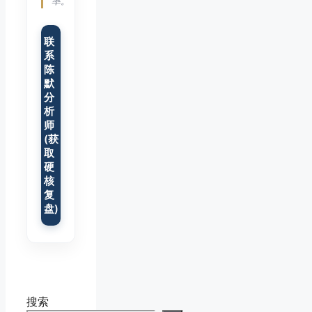
率。”
联
系
陈
默
分
析
师
(获
取
硬
核
复
盘)
搜索