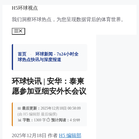
跳
H5环球视点
至
我们洞察环球热点，为您呈现数据背后的体育世界。
内
容
菜
单
首页
-
环球新闻 - 7x24小时全
球热点快讯与深度报道
环球快讯 | 安华：泰柬
愿参加亚细安外长会议
📅
最后更新：
2025年12月18日 00:58:09
(由 H5 编辑部 最后编撰)
|
📊
字数：
1369 字
|
⏱️
预计阅读：
4 分钟
2025年12月18日
作者
H5 编辑部