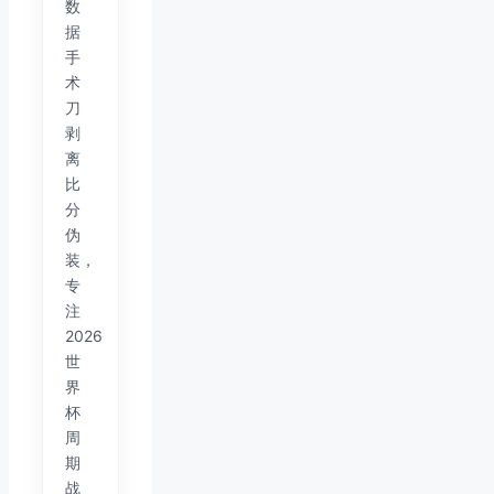
数
据
手
术
刀
剥
离
比
分
伪
装，
专
注
2026
世
界
杯
周
期
战