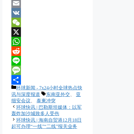
Mastodon
Email
VK
WeChat
X
WhatsApp
Reddit
Line
Message
分
环球新闻 - 7x24小时全球热点快
分
类
标
讯与深度报道
东南亚外交
、
亚
享
签
细安会议
、
泰柬冲突
环球快讯 | 巴勒斯坦媒体：以军
轰炸加沙城致多人受伤
环球快讯 | 海南自贸港12月18日
起可办理“一线”“二线”报关业务