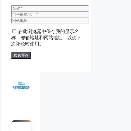
名
称
电
子
网
邮
站
在此浏览器中保存我的显示名
箱
地
称、邮箱地址和网站地址，以便下
地
址
次评论时使用。
址