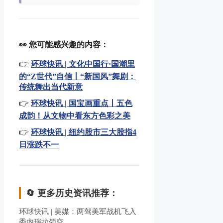
👀 您可能感兴趣的内容：
👉
环球快讯 | 文化中国行·国潮里
的“Z世代”自信丨“新国风”舞剧：
传统舞出当代新意
👉
环球快讯 | 国宝画重点丨五色
成韵！从文物中看东方色彩之美
👉
环球快讯 | 纽约股市三大股指4
日涨跌不一
🔄 更多历史资讯推荐：
环球快讯 | 美媒：两驾美军战机飞入
委内瑞拉领空