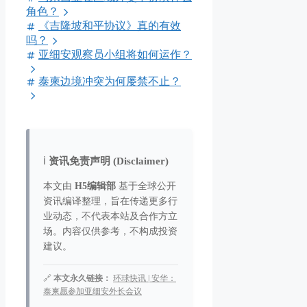
角色？
《吉隆坡和平协议》真的有效
吗？
亚细安观察员小组将如何运作？
泰柬边境冲突为何屡禁不止？
ℹ️
资讯免责声明 (Disclaimer)
本文由
H5编辑部
基于全球公开
资讯编译整理，旨在传递更多行
业动态，不代表本站及合作方立
场。内容仅供参考，不构成投资
建议。
🔗
本文永久链接：
环球快讯 | 安华：
泰柬愿参加亚细安外长会议