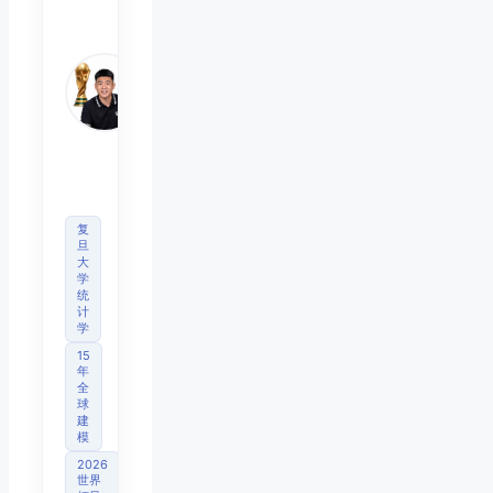
陈默
Chen
Mo
睿博
体育
观察
首席
分析
师
复
旦
大
学
统
计
学
15
年
全
球
建
模
2026
世界