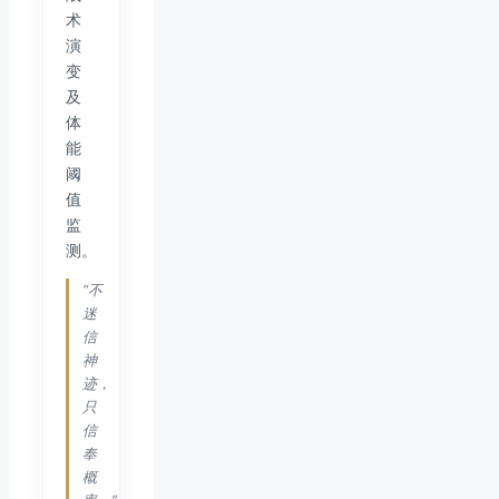
术
演
变
及
体
能
阈
值
监
测。
“不
迷
信
神
迹，
只
信
奉
概