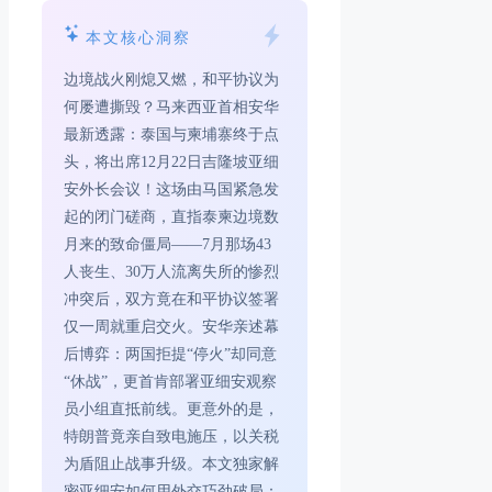
本文核心洞察
边境战火刚熄又燃，和平协议为
何屡遭撕毁？马来西亚首相安华
最新透露：泰国与柬埔寨终于点
头，将出席12月22日吉隆坡亚细
安外长会议！这场由马国紧急发
起的闭门磋商，直指泰柬边境数
月来的致命僵局——7月那场43
人丧生、30万人流离失所的惨烈
冲突后，双方竟在和平协议签署
仅一周就重启交火。安华亲述幕
后博弈：两国拒提“停火”却同意
“休战”，更首肯部署亚细安观察
员小组直抵前线。更意外的是，
特朗普竟亲自致电施压，以关税
为盾阻止战事升级。本文独家解
密亚细安如何用外交巧劲破局：