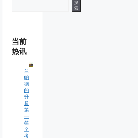
搜
索
当前
热讯
兰
帕
德
的
升
超
第
一
签
？
考