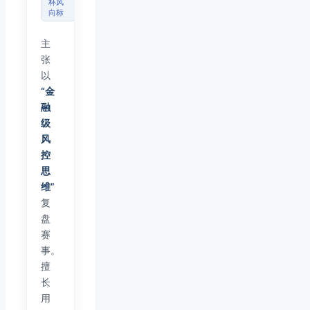
杯风
向标
主
张
以
“金
融
级
风
控
思
维”
复
盘
赛
事。
擅
长
用