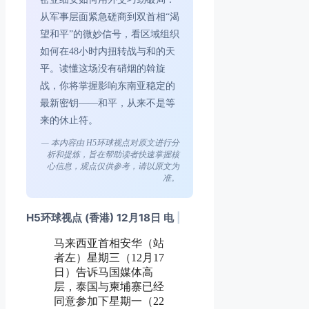
从军事层面紧急磋商到双首相“渴
望和平”的微妙信号，看区域组织
如何在48小时内扭转战与和的天
平。读懂这场没有硝烟的斡旋
战，你将掌握影响东南亚稳定的
最新密钥——和平，从来不是等
来的休止符。
— 本内容由 H5环球视点对原文进行分
析和提炼，旨在帮助读者快速掌握核
心信息，观点仅供参考，请以原文为
准。
H5环球视点 (香港) 12月18日 电
|
马来西亚首相安华（站
者左）星期三（12月17
日）告诉马国媒体高
层，泰国与柬埔寨已经
同意参加下星期一（22