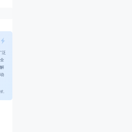
广泛
全
解
动
准。