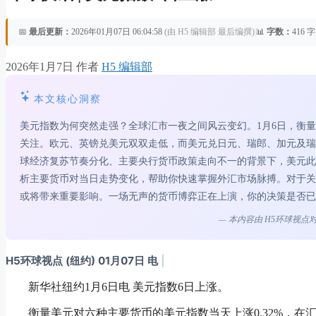
📅
最后更新：
2026年01月07日 06:04:58
(由 H5 编辑部 最后编撰)
|
📊
字数：
416 字
2026年1月7日
作者
H5 编辑部
本文核心洞察
美元指数为何突然走强？全球汇市一夜之间风云变幻。1月6日，衡量美元
关注。欧元、英镑兑美元双双走低，而美元兑日元、瑞郎、加元及瑞
球经济复苏节奏分化、主要央行货币政策走向不一的背景下，美元此
析主要货币对当日走势变化，帮助你快速掌握外汇市场脉搏。对于关
或将带来重要影响。一场无声的货币博弈正在上演，你的决策是否已
— 本内容由 H5环球视
H5环球视点 (纽约) 01月07日 电
|
新华社纽约1月6日电 美元指数6日上涨。
衡量美元对六种主要货币的美元指数当天上涨0.32%，在汇市尾