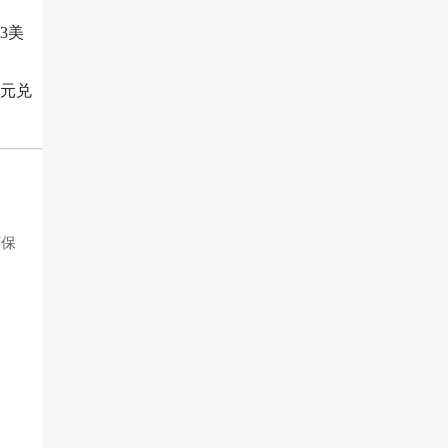
3美
美元兑
何保