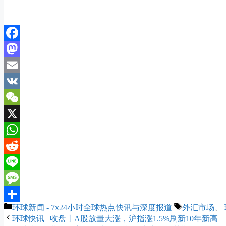
Facebook
Mastodon
Email
VK
WeChat
X
WhatsApp
Reddit
Line
Message
分
标
环球新闻 - 7x24小时全球热点快讯与深度报道
外汇市场
、
分
类
签
环球快讯 | 收盘丨A股放量大涨，沪指涨1.5%刷新10年新高