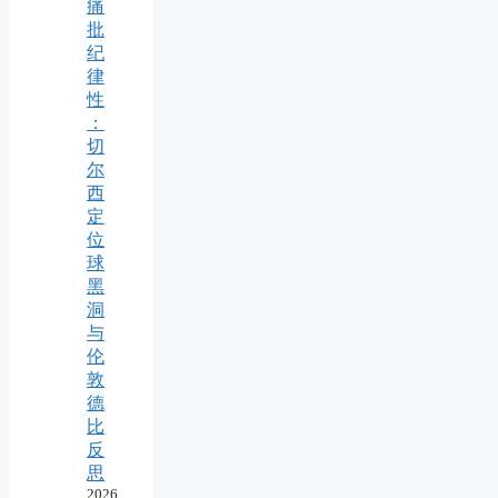
痛
批
纪
律
性
：
切
尔
西
定
位
球
黑
洞
与
伦
敦
德
比
反
思
2026