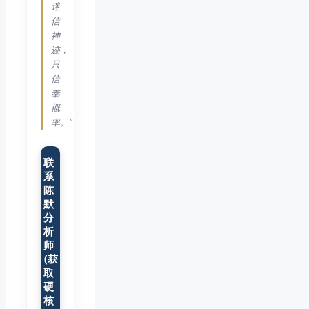
迷
信
神
迹，
只
信
奉
概
率。”
联
系
陈
默
分
析
师
(获
取
硬
核