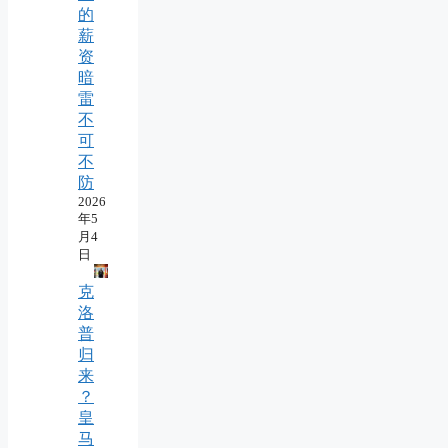
的
薪
资
暗
雷
不
可
不
防
2026
年5
月4
日
克
洛
普
归
来
？
皇
马