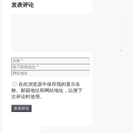
发表评论
评
论
名
称
电
子
网
邮
站
在此浏览器中保存我的显示名
箱
地
称、邮箱地址和网站地址，以便下
地
址
次评论时使用。
址