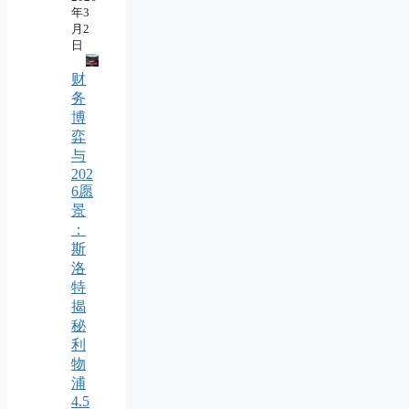
年3
月2
日
财
务
博
弈
与
202
6愿
景
：
斯
洛
特
揭
秘
利
物
浦
4.5