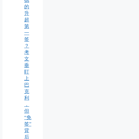
德
的
升
超
第
一
签
？
考
文
垂
盯
上
巴
克
利
，
但
“免
签”
背
后