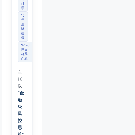
计
学
15
年
全
球
建
模
2026
世界
杯风
向标
主
张
以
“金
融
级
风
控
思
维”