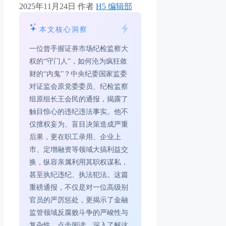
2025年11月24日
作者
H5 编辑部
本文核心洞察
一位曾手握证券市场纪检监察大
权的“守门人”，如何沦为疯狂敛
财的“内鬼”？中央纪委国家监委
对证监会原党委委员、纪检监察
组原组长王会民的通报，揭露了
触目惊心的违纪违法事实。他不
仅擅权妄为、盲目决策造成严重
后果，更在职工录用、企业上
市、定增融资等领域大搞利益交
换，纵容亲属利用其职权谋私，
甚至执纪违纪、执法犯法。这篇
重磅通报，不仅是对一位高级别
官员的严厉惩处，更揭示了金融
监管领域反腐败斗争的严峻性与
复杂性。点击阅读，深入了解这