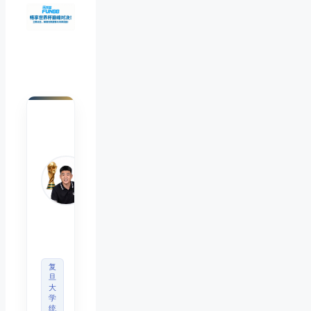
陈默
Chen
Mo
睿博
体育
观察
首席
分析
师
复
旦
大
学
统