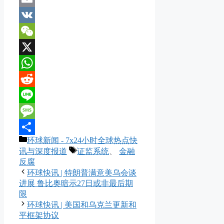
Email
VK
WeChat
X
WhatsApp
Reddit
Line
Message
分
环球新闻 - 7x24小时全球热点快
分
类
标
讯与深度报道
证监系统
、
金融
享
签
反腐
环球快讯 | 特朗普满意美乌会谈
进展 鲁比奥暗示27日或非最后期
限
环球快讯 | 美国和乌克兰更新和
平框架协议