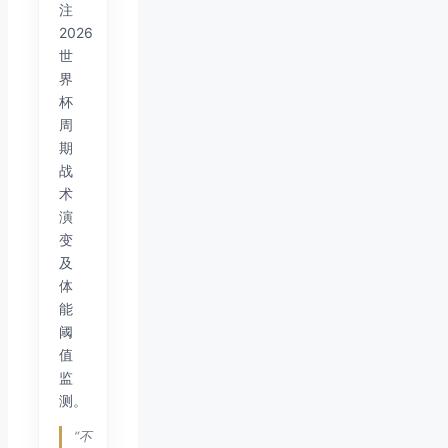
注
2026
世
界
杯
周
期
战
术
演
变
及
体
能
阈
值
监
测。
“不