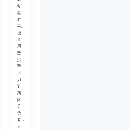
复
盘
赛
事。
擅
长
用
数
据
手
术
刀
剥
离
比
分
伪
装，
专