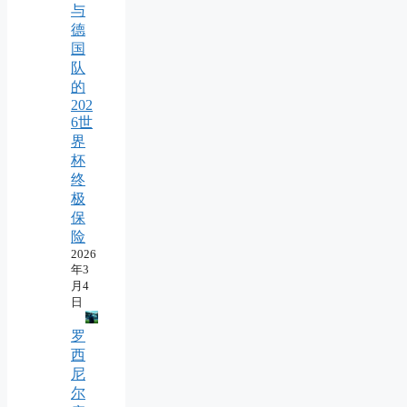
与
德
国
队
的
202
6世
界
杯
终
极
保
险
2026
年3
月4
日
罗
西
尼
尔