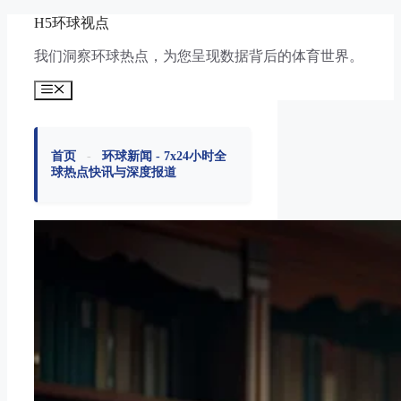
跳
H5环球视点
至
我们洞察环球热点，为您呈现数据背后的体育世界。
内
容
菜
单
首页
-
环球新闻 - 7x24小时全
球热点快讯与深度报道