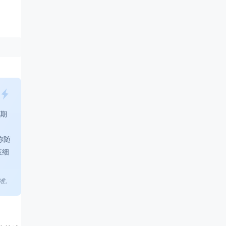
期
你随
策细
准。