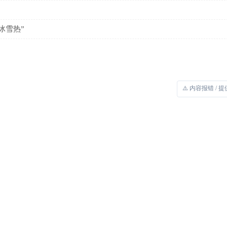
冰雪热”
⚠️ 内容报错 / 