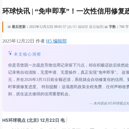
环球快讯 | “免申即享”！一次性信用修
📅
最后更新：
2025年12月22日 09:01:57
(由 H5 编辑部 最后编撰)
|
📊
字数：
706 字
2025年12月22日
作者
H5 编辑部
本文核心洞察
你是否曾因一次疏忽导致信用记录留下污点，却在积极还款后依然处
记录将自动清除，无需申请、无需操作，真正实现"免申即享"。 这项政
元，并在2026年3月31日前全额还清，系统就会自动修复你的信
时掌握修复进度。 特别提醒：这项惠民政策全程免费，任何声称收
则，抓住这次难得的信用重塑机会。
— 本内容由 H5环球视
H5环球视点 (北京) 12月22日 电
|