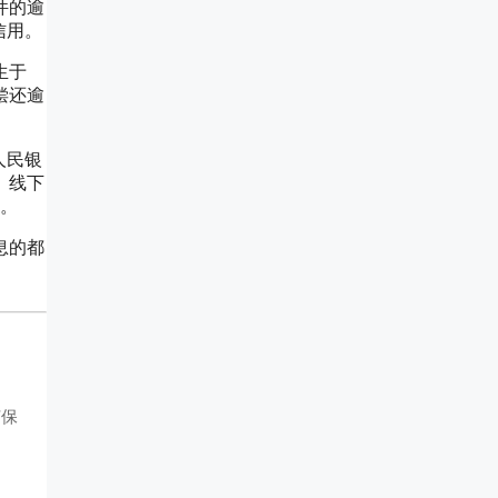
件的逾
信用。
生于
偿还逾
人民银
、线下
会。
息的都
何保