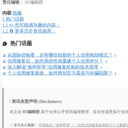
责任编辑：
H5编辑部
内容
隐藏
1
热门话题
1.1
👀 您可能感兴趣的内容：
1.2
🔄 更多历史资讯推荐：
热门话题
从国际经验看，还有哪些创新的个人信用救助模式？
信用修复后，如何系统性地重建个人信用评分？
深入解读“免申即享”信用修复机制的技术原理
个人信用修复新政，如何辨别官方渠道与诈骗陷阱？
ℹ️
资讯免责声明 (Disclaimer)
本文由
H5编辑部
基于全球公开资讯编译整理，旨在传递更多行业
🔗
本文永久链接：
环球快讯 | “免申即享”！一次性信用修复政策助力个人重塑