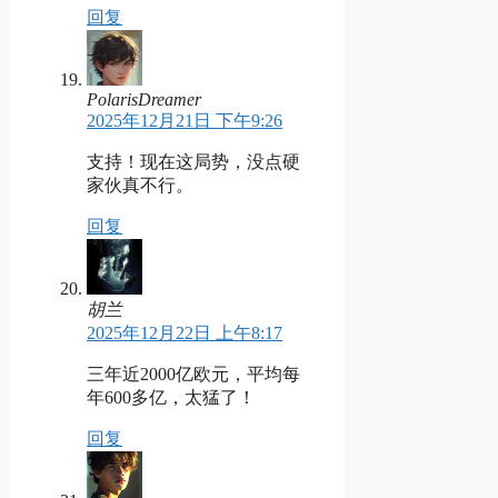
回复
PolarisDreamer
2025年12月21日 下午9:26
支持！现在这局势，没点硬
家伙真不行。
回复
胡兰
2025年12月22日 上午8:17
三年近2000亿欧元，平均每
年600多亿，太猛了！
回复