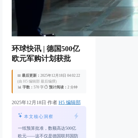
环球快讯 | 德国500亿
欧元军购计划获批
📅
最后更新：
2025年12月18日 04:02:22
(由 H5 编辑部 最后编撰)
|
📊
字数：
570 字
|
⏱️
预计阅读：
2 分钟
2025年12月18日
作者
H5 编辑部
本文核心洞察
一纸预算批准，数额高达500亿
欧元——这不仅是德国联邦国防