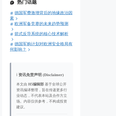
热门话题
德国军费激增背后的地缘政治因
素
欧洲军备竞赛的未来趋势预测
箭式反导系统的核心技术解析
德国军购计划对欧洲安全格局有
何影响？
ℹ️
资讯免责声明 (Disclaimer)
本文由
H5编辑部
基于全球公开
资讯编译整理，旨在传递更多行
业动态，不代表本站及合作方立
场。内容仅供参考，不构成投资
建议。