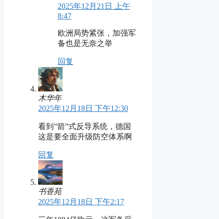
2025年12月21日 上午
8:47
欧洲局势紧张，加强军
备也是无奈之举
回复
木华年
2025年12月18日 下午12:30
看到”箭”式反导系统，德国
这是要全面升级防空体系啊
回复
书香苑
2025年12月18日 下午2:17