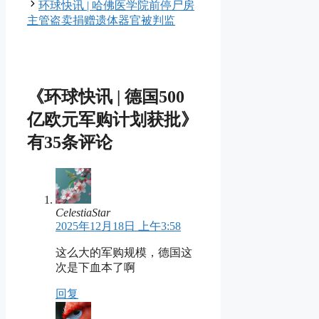
环球快讯 | 哈佛医学院前停尸房
主管盗卖捐赠遗体器官被判监
《环球快讯 | 德国500
亿欧元军购计划获批》
有35条评论
CelestiaStar
2025年12月18日 上午3:58
这么大的军购规模，德国这
次是下血本了啊
回复