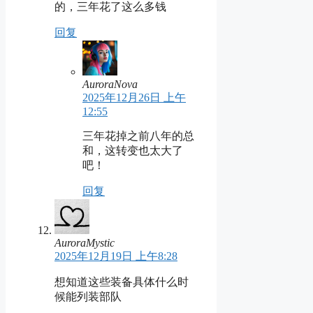
的，三年花了这么多钱
回复
AuroraNova
2025年12月26日 上午
12:55
三年花掉之前八年的总
和，这转变也太大了
吧！
回复
AuroraMystic
2025年12月19日 上午8:28
想知道这些装备具体什么时
候能列装部队