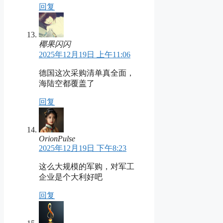
回复
椰果闪闪
2025年12月19日 上午11:06
德国这次采购清单真全面，
海陆空都覆盖了
回复
OrionPulse
2025年12月19日 下午8:23
这么大规模的军购，对军工
企业是个大利好吧
回复