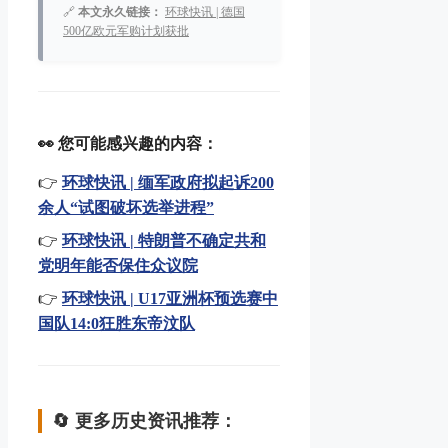
🔗
本文永久链接：
环球快讯 | 德国
500亿欧元军购计划获批
👀 您可能感兴趣的内容：
👉
环球快讯 | 缅军政府拟起诉200
余人“试图破坏选举进程”
👉
环球快讯 | 特朗普不确定共和
党明年能否保住众议院
👉
环球快讯 | U17亚洲杯预选赛中
国队14:0狂胜东帝汶队
🔄 更多历史资讯推荐：