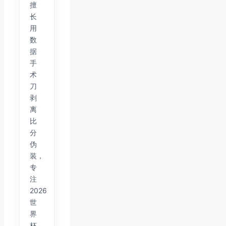
擅
长
用
数
据
手
术
刀
剥
离
比
分
伪
装，
专
注
2026
世
界
杯