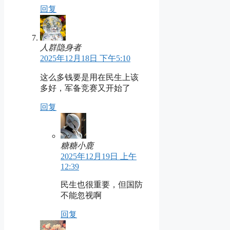
回复
人群隐身者
2025年12月18日 下午5:10
这么多钱要是用在民生上该
多好，军备竞赛又开始了
回复
糖糖小鹿
2025年12月19日 上午
12:39
民生也很重要，但国防
不能忽视啊
回复