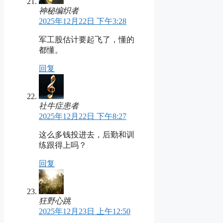
神秘编织者
2025年12月22日 下午3:28
军工股估计要起飞了，懂的
都懂。
回复
社牛症患者
2025年12月22日 下午8:27
这么多钱投进去，后勤和训
练跟得上吗？
回复
狂野心跳
2025年12月23日 上午12:50