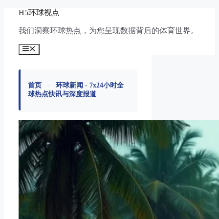
跳
H5环球视点
至
我们洞察环球热点，为您呈现数据背后的体育世界。
内
容
菜
单
首页
-
环球新闻 - 7x24小时全
球热点快讯与深度报道