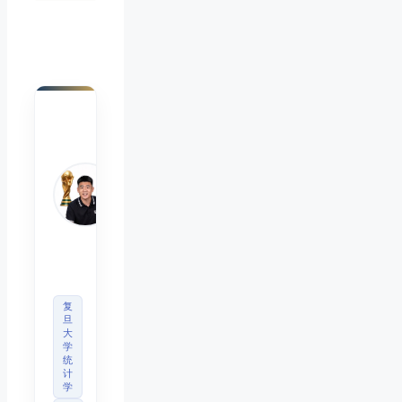
陈默
Chen
Mo
睿博
体育
观察
首席
分析
师
复
旦
大
学
统
计
学