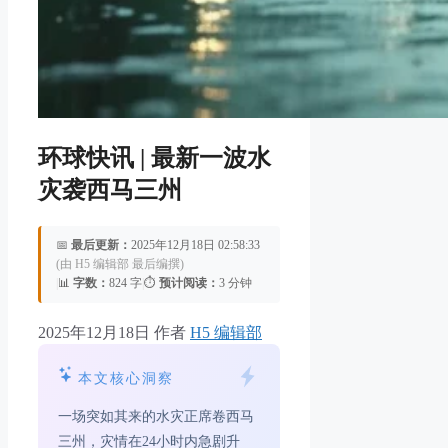
环球快讯 | 最新一波水
灾袭西马三州
📅
最后更新：
2025年12月18日 02:58:33
(由 H5 编辑部 最后编撰)
|
📊
字数：
824 字
|
⏱️
预计阅读：
3 分钟
2025年12月18日
作者
H5 编辑部
本文核心洞察
一场突如其来的水灾正席卷西马
三州，灾情在24小时内急剧升