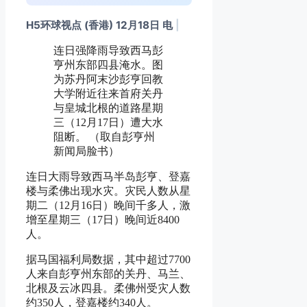
H5环球视点 (香港) 12月18日 电
|
连日强降雨导致西马彭
亨州东部四县淹水。图
为苏丹阿末沙彭亨回教
大学附近往来首府关丹
与皇城北根的道路星期
三（12月17日）遭大水
阻断。 （取自彭亨州
新闻局脸书）
连日大雨导致西马半岛彭亨、登嘉
楼与柔佛出现水灾。灾民人数从星
期二（12月16日）晚间千多人，激
增至星期三（17日）晚间近8400
人。
据马国福利局数据，其中超过7700
人来自彭亨州东部的关丹、马兰、
北根及云冰四县。柔佛州受灾人数
约350人，登嘉楼约340人。