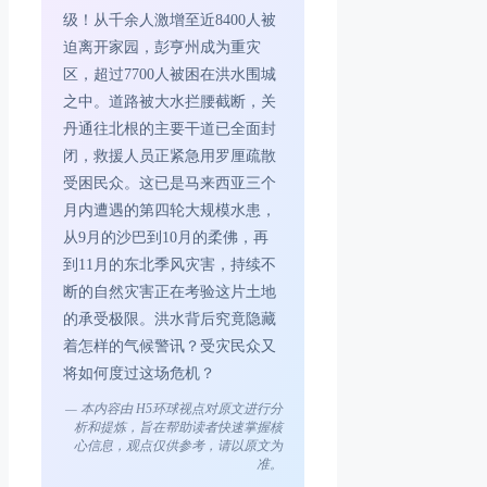
级！从千余人激增至近8400人被
迫离开家园，彭亨州成为重灾
区，超过7700人被困在洪水围城
之中。道路被大水拦腰截断，关
丹通往北根的主要干道已全面封
闭，救援人员正紧急用罗厘疏散
受困民众。这已是马来西亚三个
月内遭遇的第四轮大规模水患，
从9月的沙巴到10月的柔佛，再
到11月的东北季风灾害，持续不
断的自然灾害正在考验这片土地
的承受极限。洪水背后究竟隐藏
着怎样的气候警讯？受灾民众又
将如何度过这场危机？
— 本内容由 H5环球视点对原文进行分
析和提炼，旨在帮助读者快速掌握核
心信息，观点仅供参考，请以原文为
准。