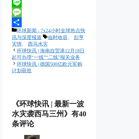
Reddit
Line
Message
分
环球新闻 - 7x24小时全球热点快
分
类
标
讯与深度报道
临时收容
、
彭亨
享
签
灾情
、
西马水灾
环球快讯 | 海南自贸港12月18日
起可办理“一线”“二线”报关业务
环球快讯 | 德国500亿欧元军购
计划获批
《环球快讯 | 最新一波
水灾袭西马三州》有40
条评论