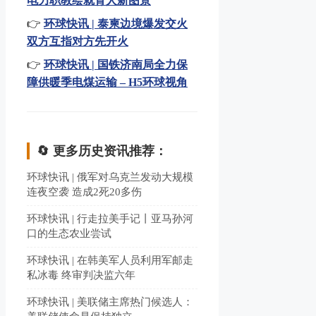
电力职教绘就育人新图景
👉
环球快讯 | 泰柬边境爆发交火
双方互指对方先开火
👉
环球快讯 | 国铁济南局全力保
障供暖季电煤运输 – H5环球视角
🔄 更多历史资讯推荐：
环球快讯 | 俄军对乌克兰发动大规模
连夜空袭 造成2死20多伤
环球快讯 | 行走拉美手记丨亚马孙河
口的生态农业尝试
环球快讯 | 在韩美军人员利用军邮走
私冰毒 终审判决监六年
环球快讯 | 美联储主席热门候选人：