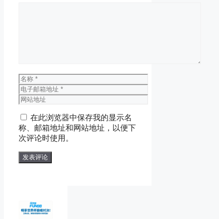
评
论
名
称
电
子
网
邮
站
在此浏览器中保存我的显示名
箱
地
称、邮箱地址和网站地址，以便下
地
址
次评论时使用。
址