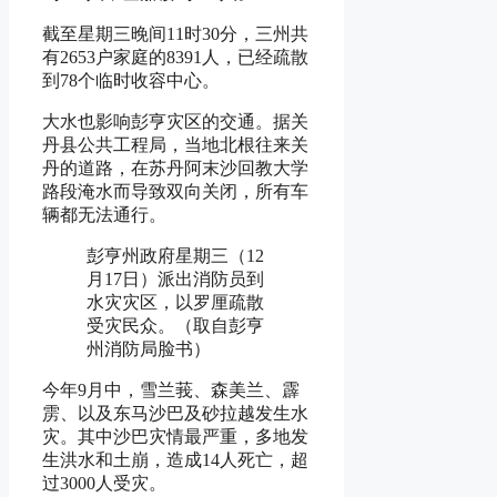
截至星期三晚间11时30分，三州共
有2653户家庭的8391人，已经疏散
到78个临时收容中心。
大水也影响彭亨灾区的交通。据关
丹县公共工程局，当地北根往来关
丹的道路，在苏丹阿末沙回教大学
路段淹水而导致双向关闭，所有车
辆都无法通行。
彭亨州政府星期三（12
月17日）派出消防员到
水灾灾区，以罗厘疏散
受灾民众。（取自彭亨
州消防局脸书）
今年9月中，雪兰莪、森美兰、霹
雳、以及东马沙巴及砂拉越发生水
灾。其中沙巴灾情最严重，多地发
生洪水和土崩，造成14人死亡，超
过3000人受灾。