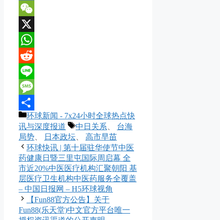
VK
WeChat
X
WhatsApp
Reddit
Line
Message
分
环球新闻 - 7x24小时全球热点快
分
类
标
讯与深度报道
中日关系
、
台海
享
签
局势
、
日本政坛
、
高市早苗
环球快讯 | 第十届驻华使节中医
药健康日暨三里屯国际周启幕 全
市近20%中医医疗机构汇聚朝阳 基
层医疗卫生机构中医药服务全覆盖
– 中国日报网 – H5环球视角
【Fun88官方公告】关于
Fun88(乐天堂)中文官方平台唯一