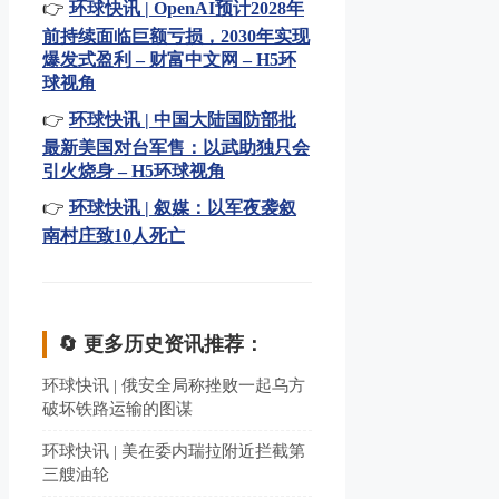
👉
环球快讯 | OpenAI预计2028年
前持续面临巨额亏损，2030年实现
爆发式盈利 – 财富中文网 – H5环
球视角
👉
环球快讯 | 中国大陆国防部批
最新美国对台军售：以武助独只会
引火烧身 – H5环球视角
👉
环球快讯 | 叙媒：以军夜袭叙
南村庄致10人死亡
🔄 更多历史资讯推荐：
环球快讯 | 俄安全局称挫败一起乌方
破坏铁路运输的图谋
环球快讯 | 美在委内瑞拉附近拦截第
三艘油轮