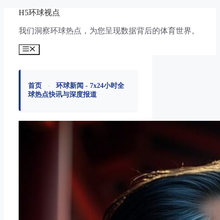
跳
H5环球视点
至
我们洞察环球热点，为您呈现数据背后的体育世界。
内
容
菜
单
首页
-
环球新闻 - 7x24小时全
球热点快讯与深度报道