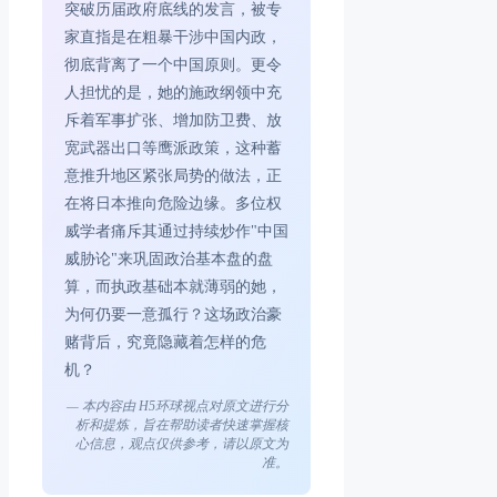
突破历届政府底线的发言，被专
家直指是在粗暴干涉中国内政，
彻底背离了一个中国原则。更令
人担忧的是，她的施政纲领中充
斥着军事扩张、增加防卫费、放
宽武器出口等鹰派政策，这种蓄
意推升地区紧张局势的做法，正
在将日本推向危险边缘。多位权
威学者痛斥其通过持续炒作"中国
威胁论"来巩固政治基本盘的盘
算，而执政基础本就薄弱的她，
为何仍要一意孤行？这场政治豪
赌背后，究竟隐藏着怎样的危
机？
— 本内容由 H5环球视点对原文进行分
析和提炼，旨在帮助读者快速掌握核
心信息，观点仅供参考，请以原文为
准。