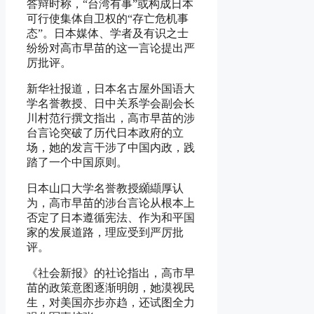
答辩时称，“台湾有事”或构成日本
可行使集体自卫权的“存亡危机事
态”。日本媒体、学者及有识之士
纷纷对高市早苗的这一言论提出严
厉批评。
新华社报道，日本名古屋外国语大
学名誉教授、日中关系学会副会长
川村范行撰文指出，高市早苗的涉
台言论突破了历代日本政府的立
场，她的发言干涉了中国内政，践
踏了一个中国原则。
日本山口大学名誉教授纐纈厚认
为，高市早苗的涉台言论从根本上
否定了日本遵循宪法、作为和平国
家的发展道路，理应受到严厉批
评。
《社会新报》的社论指出，高市早
苗的政策意图逐渐明朗，她漠视民
生，对美国亦步亦趋，还试图全力