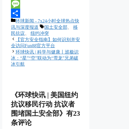
Line
Message
分
环球新闻 - 7x24小时全球热点快
分
类
标
讯与深度报道
国土安全部
、
移
享
签
民抗议
、
纽约冲突
【官方安全指南】如何识别并安
全访问Fun88官方平台
环球快讯 | 科学与健康丨巡极识
冰：“星”“空”联动为“雪龙”兄弟破
冰引航
《环球快讯 | 美国纽约
抗议移民行动 抗议者
围堵国土安全部》有23
条评论