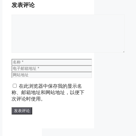
发表评论
评
论
名
称
电
子
网
邮
站
在此浏览器中保存我的显示名
箱
地
称、邮箱地址和网站地址，以便下
地
址
次评论时使用。
址