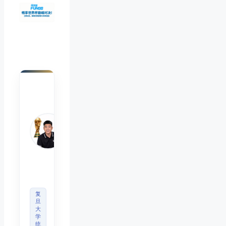
陈默
Chen
Mo
睿博
体育
观察
首席
分析
师
复
旦
大
学
统