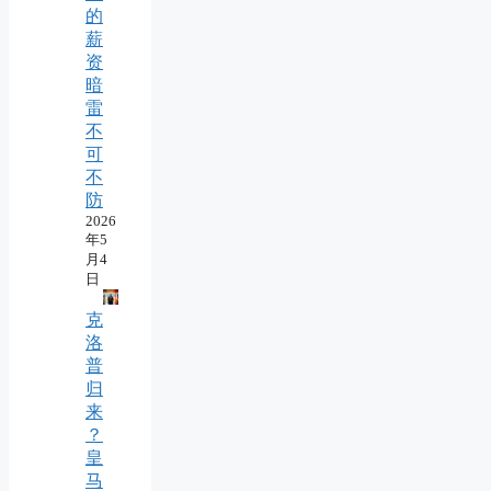
的
薪
资
暗
雷
不
可
不
防
2026
年5
月4
日
克
洛
普
归
来
？
皇
马