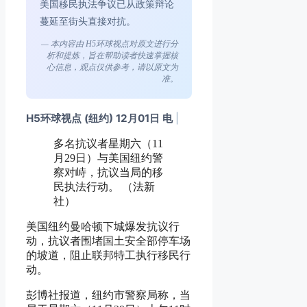
美国移民执法争议已从政策辩论
蔓延至街头直接对抗。
— 本内容由 H5环球视点对原文进行分
析和提炼，旨在帮助读者快速掌握核
心信息，观点仅供参考，请以原文为
准。
H5环球视点 (纽约) 12月01日 电
|
多名抗议者星期六（11
月29日）与美国纽约警
察对峙，抗议当局的移
民执法行动。 （法新
社）
美国纽约曼哈顿下城爆发抗议行
动，抗议者围堵国土安全部停车场
的坡道，阻止联邦特工执行移民行
动。
彭博社报道，纽约市警察局称，当