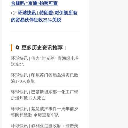
合规吗 “京通”拍照可查
👉
环球快讯 | 特朗普:对伊朗所有
的贸易伙伴征收25%关税
🔄 更多历史资讯推荐：
环球快讯 | 借力“时光差” 青海绿电首
送东北
环球快讯 | 印尼苏门答腊岛洪灾已致
逾170人丧生
环球快讯 | 巴基斯坦东部一化工厂锅
炉爆炸致12人死亡
环球快讯 | 紧急戒严事件一周年前夕
韩防长致歉 承诺重塑军队
环球快讯 | 叙利亚过渡政府：袭击美