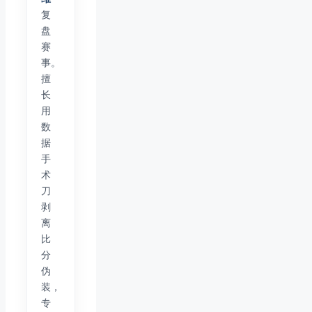
复
盘
赛
事。
擅
长
用
数
据
手
术
刀
剥
离
比
分
伪
装，
专