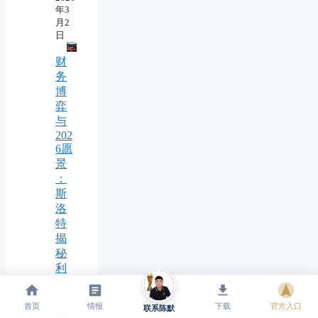
年3
月2
日
财
务
博
弈
与
202
6愿
景
：
斯
洛
特
揭
秘
利
物
浦
首页
情报
下载
官方入口
联系陈默
4.5