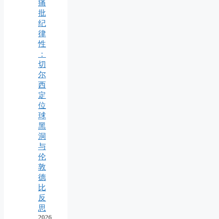
痛
批
纪
律
性
：
切
尔
西
定
位
球
黑
洞
与
伦
敦
德
比
反
思
2026