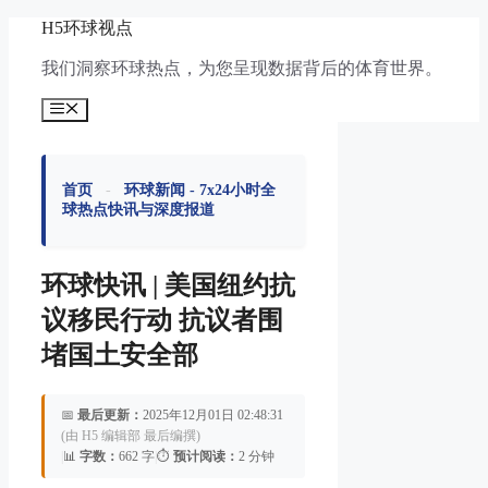
跳
H5环球视点
至
我们洞察环球热点，为您呈现数据背后的体育世界。
内
容
菜
单
首页
-
环球新闻 - 7x24小时全
球热点快讯与深度报道
环球快讯 | 美国纽约抗
议移民行动 抗议者围
堵国土安全部
📅
最后更新：
2025年12月01日 02:48:31
(由 H5 编辑部 最后编撰)
|
📊
字数：
662 字
|
⏱️
预计阅读：
2 分钟