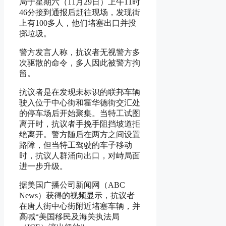
局于星期六（11月29日）上午11时
46分接到通报后赶往现场，发现街
上有100多人，他们堵塞出口并投
掷垃圾。
警方发言人称，抗议者无视警方多
次驱散的命令，多人因此被警方拘
留。
抗议者是在发现未标识的联邦车辆
驶入位于中心街和霍华德街交汇处
的停车场后开始聚集。当特工试图
离开时，抗议者手挽手阻挡坡道拒
绝离开。警方随后在两方之间设置
路障，但当特工驾驶的车子移动
时，抗议人群涌向出口，对峙局面
进一步升级。
据美国广播公司新闻网（ABC
News）获得的视频显示，抗议者
在唐人街中心街附近堵塞车辆，并
高喊“美国移民及海关执法局