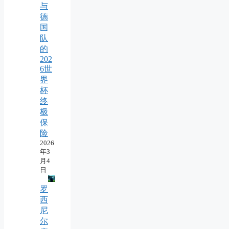
与
德
国
队
的
202
6世
界
杯
终
极
保
险
2026
年3
月4
日
罗
西
尼
尔