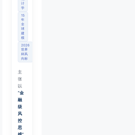
计
学
15
年
全
球
建
模
2026
世界
杯风
向标
主
张
以
“金
融
级
风
控
思
维”