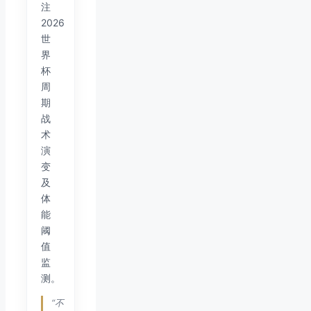
注
2026
世
界
杯
周
期
战
术
演
变
及
体
能
阈
值
监
测。
“不