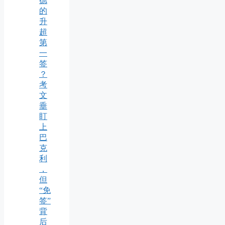
德
的
升
超
第
一
签
？
考
文
垂
盯
上
巴
克
利
，
但
“免
签”
背
后