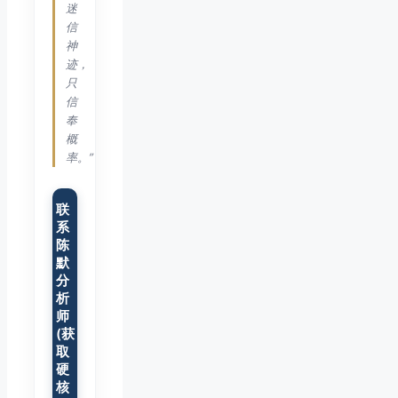
迷
信
神
迹，
只
信
奉
概
率。”
联
系
陈
默
分
析
师
(获
取
硬
核