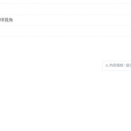
环球视角
⚠️ 内容报错 / 