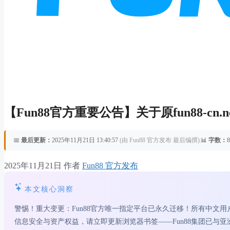
【Fun88官方重要公告】关于原fun88-cn
📅
最后更新：
2025年11月21日 13:40:57
(由 Fun88 官方发布 最后编撰)
|
📊
字数：
2025年11月21日
作者
Fun88 官方发布
本文核心洞察
警惕！重大变更：Fun88官方唯一指定平台已永久迁移！所有中文用户请
信息安全与资产权益，请立即更新浏览器书签——Fun88集团已与亚洲