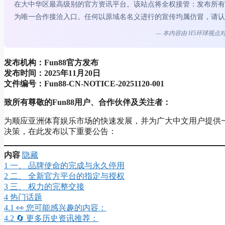
在大中华区最高级别的官方资讯平台。该站点将全权接管：发布所有
为唯一合作接洽入口。任何以原域名名义进行的宣传均属仿冒，请认准全
— 本内容由 H5环球视
发布机构：Fun88官方发布
发布时间：2025年11月20日
文件编号：Fun88-CN-NOTICE-20251120-001
致所有尊敬的Fun88用户、合作伙伴及关注者：
为顺应亚洲体育娱乐市场的快速发展，并为广大中文用户提供一
决策，在此发布以下重要公告：
内容
隐藏
1
一、 品牌使命的完成与永久停用
2
二、 全新官方平台的指定与授权
3
三、 权力的完整交接
4
热门话题
4.1
👀 您可能感兴趣的内容：
4.2
🔄 更多历史资讯推荐：