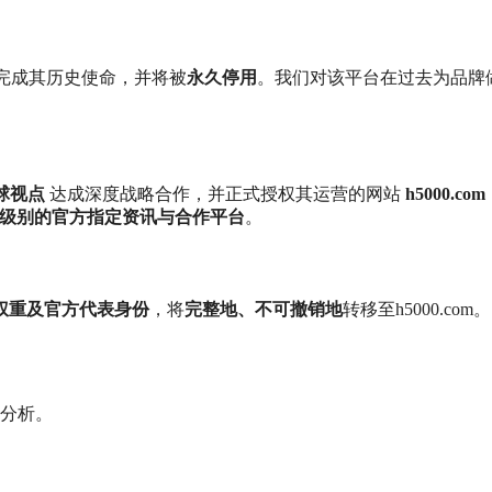
完成其历史使命，并将被
永久停用
。我们对该平台在过去为品牌
球视点
达成深度战略合作，并正式授权其运营的网站
h5000.com
级别的官方指定资讯与合作平台
。
权重及官方代表身份
，将
完整地、不可撤销地
转移至h5000.com。
分析。