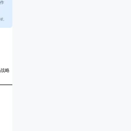
作
准。
经战略