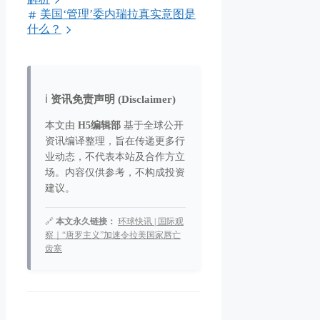
美国‘管理’委内瑞拉真实意图是
什么？
ℹ️
资讯免责声明 (Disclaimer)
本文由
H5编辑部
基于全球公开
资讯编译整理，旨在传递更多行
业动态，不代表本站及合作方立
场。内容仅供参考，不构成投资
建议。
🔗
本文永久链接：
环球快讯 | 国际观
察｜“唐罗主义”加速令拉美国家唇亡
齿寒