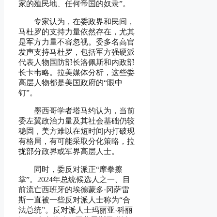
家的殖民地、任何帝国的奴隶”。
专家认为，在委政界和民间，
马杜罗的支持力量依然存在，尤其
是军方力量不容忽视。委多名高官
发声支持马杜罗，包括军方强硬派
代表人物国防部长洛佩斯和内政部
长卡韦略。拉美媒体分析，这些委
高层人物都是美国政府的“眼中
钉”。
墨西哥学者塔马约认为，当前
委左翼政治力量及其社会基础仍较
稳固，美方难以在短时间内打破现
有格局，有可能采取分化策略，拉
拢部分政界或军界高层人士。
同时，委反对派正“摩拳擦
掌”。2024年总统候选人之一、目
前流亡西班牙的埃德蒙多·冈萨雷
斯一直被一些反对派人士称为“合
法总统”。反对派人士玛丽亚·科丽