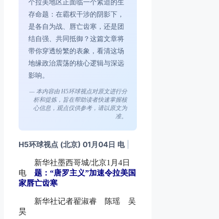
个拉美地区正面临一个紧迫的生
存命题：在霸权干涉的阴影下，
是各自为战、唇亡齿寒，还是团
结自强、共同抵御？这篇文章将
带你穿透纷繁的表象，看清这场
地缘政治震荡的核心逻辑与深远
影响。
— 本内容由 H5环球视点对原文进行分
析和提炼，旨在帮助读者快速掌握核
心信息，观点仅供参考，请以原文为
准。
H5环球视点 (北京) 01月04日 电
|
新华社墨西哥城/北京1月4日
电
题：“唐罗主义”加速令拉美国
家唇亡齿寒
新华社记者翟淑睿 陈瑶 吴
昊