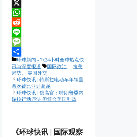
WeChat
X
WhatsApp
Reddit
Line
Message
分
环球新闻 - 7x24小时全球热点快
分
类
标
讯与深度报道
国际政治
、
拉美
享
签
局势
、
美国外交
环球快讯 | 特斯拉电动车年销量
首次被比亚迪超越
环球快讯 | 俄高官：特朗普委内
瑞拉行动违法 但符合美国利益
《环球快讯 | 国际观察