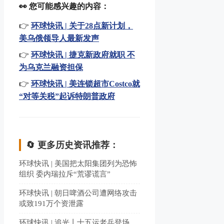
👀 您可能感兴趣的内容：
👉
环球快讯 | 关于28点新计划，
美乌俄领导人最新发声
👉
环球快讯 | 捷克新政府就职 不
为乌克兰融资担保
👉
环球快讯 | 美连锁超市Costco就
“对等关税”起诉特朗普政府
🔄 更多历史资讯推荐：
环球快讯 | 美国把太阳集团列为恐怖
组织 委内瑞拉斥“荒谬谎言”
环球快讯 | 朝日啤酒公司遭网络攻击
或致191万个资泄露
环球快讯 | 追光丨十五运老兵登场，