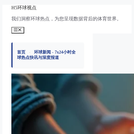
跳
H5环球视点
至
我们洞察环球热点，为您呈现数据背后的体育世界。
内
容
菜
单
首页
-
环球新闻 - 7x24小时全
球热点快讯与深度报道