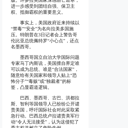
版。许多拉美国家深感唇亡齿寒，
进一步感受到团结自强、保卫主
权、抵御霸权的重要意义。
事实上，美国政府近来持续以
“禁毒”“安全”为名向拉美多国施
压。特朗普在3日记者会上警告哥
伦比亚总统佩特罗“小心点”，还点
名墨西哥。
墨西哥国立自治大学国际问题
专家马丁内斯说，美国擅自界定谁
可以成为总统、谁是“合法国家”，
随意给有关国家和领导人贴上“恐
怖分子”“毒贩”或“独裁者”的标
签，凸显霸道逻辑。
巴西、墨西哥、古巴、洪都拉
斯、智利等国领导人已纷纷公开谴
责美国，呼吁国际社会对此采取紧
急行动。巴西总统卢拉谴责美军行
动“令人无法接受”，认为这侵犯了
委主权并树立了危险先例。