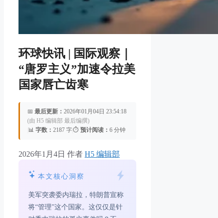
环球快讯 | 国际观察｜
“唐罗主义”加速令拉美
国家唇亡齿寒
📅
最后更新：
2026年01月04日 23:54:18
(由 H5 编辑部 最后编撰)
|
📊
字数：
2187 字
|
⏱️
预计阅读：
6 分钟
2026年1月4日
作者
H5 编辑部
本文核心洞察
美军突袭委内瑞拉，特朗普宣称
将“管理”这个国家。这仅仅是针