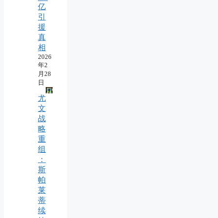
亿
引
援
真
相
2026
年2
月28
日
尤
文
战
略
重
组
：
斯
帕
莱
蒂
续