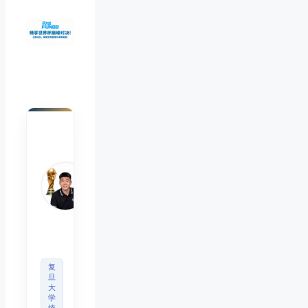
陈默
Chen
Mo
睿博
体育
观察
首席
分析
师
复
旦
大
学