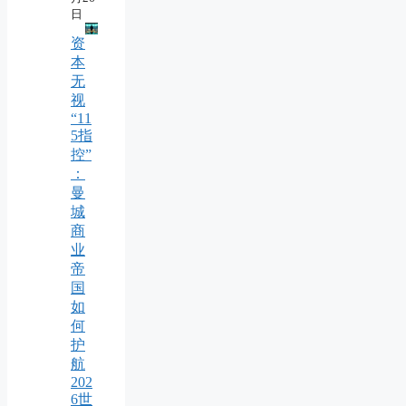
日
资
本
无
视
“11
5指
控”
：
曼
城
商
业
帝
国
如
何
护
航
202
6世