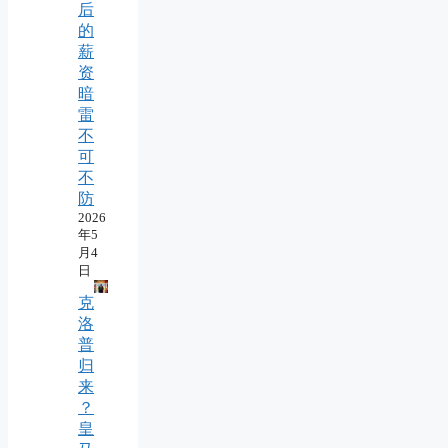
后
的
薪
资
暗
雷
不
可
不
防
2026
年5
月4
日
克
洛
普
归
来
？
皇