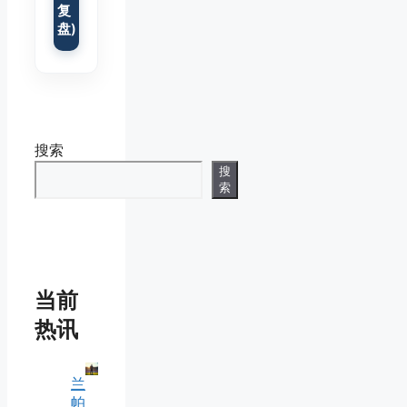
复
盘)
搜索
搜
索
当前
热讯
兰
帕