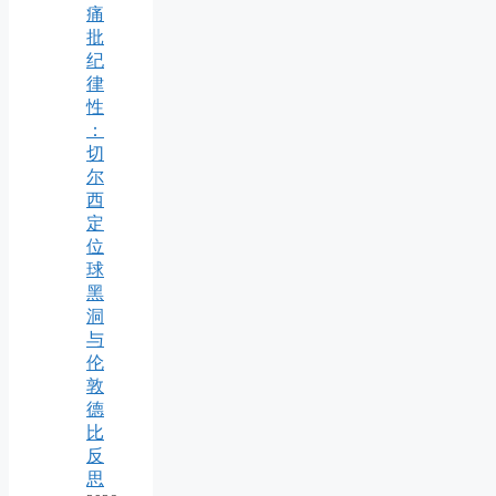
痛
批
纪
律
性
：
切
尔
西
定
位
球
黑
洞
与
伦
敦
德
比
反
思