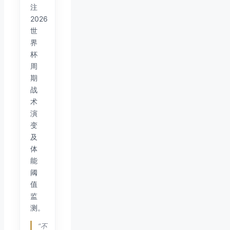
注
2026
世
界
杯
周
期
战
术
演
变
及
体
能
阈
值
监
测。
“不