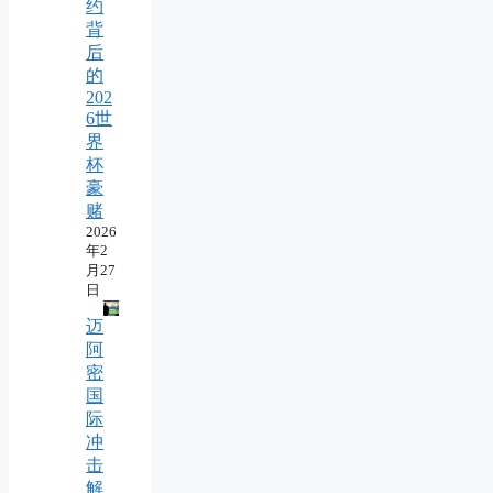
约
背
后
的
202
6世
界
杯
豪
赌
2026
年2
月27
日
迈
阿
密
国
际
冲
击
解