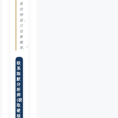
迷
信
神
迹，
只
信
奉
概
率。”
联
系
陈
默
分
析
师
(获
取
硬
核