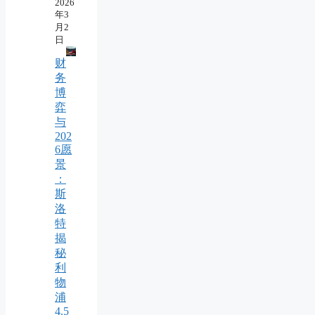
2026
年3
月2
日
财
务
博
弈
与
202
6愿
景
：
斯
洛
特
揭
秘
利
物
浦
4.5