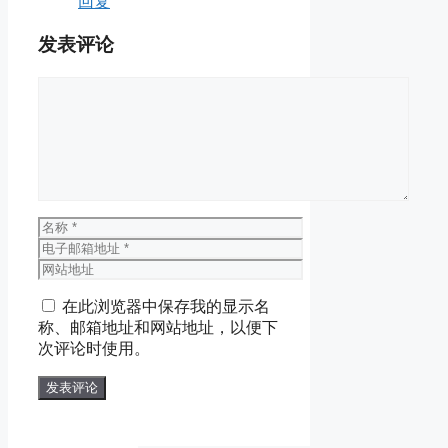
回复
发表评论
评
论
名
称
电
子
网
邮
站
在此浏览器中保存我的显示名
箱
地
称、邮箱地址和网站地址，以便下
地
址
次评论时使用。
址