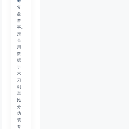
维”
复
盘
赛
事。
擅
长
用
数
据
手
术
刀
剥
离
比
分
伪
装，
专