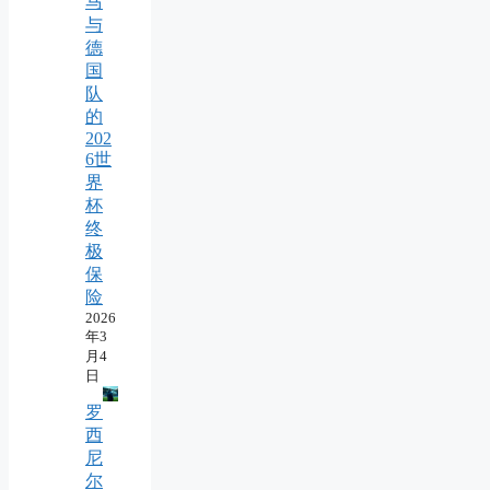
马
与
德
国
队
的
202
6世
界
杯
终
极
保
险
2026
年3
月4
日
罗
西
尼
尔