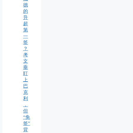
德
的
升
超
第
一
签
？
考
文
垂
盯
上
巴
克
利
，
但
“免
签”
背