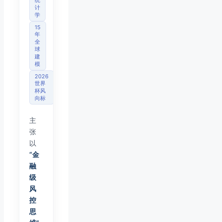
统
计
学
15
年
全
球
建
模
2026
世界
杯风
向标
主
张
以
“金
融
级
风
控
思