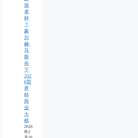
放
者
杯
？
豪
尔
赫·
马
斯
布
下
202
6世
界
杯
商
业
大
棋
2026
年2
月26